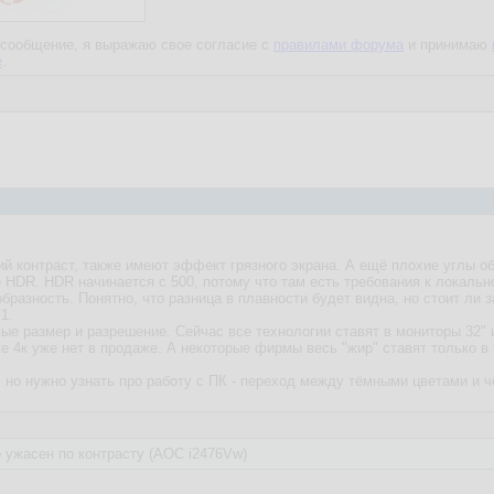
сообщение, я выражаю свое согласие с
правилами форума
и принимаю
е
.
 контраст, также имеют эффект грязного экрана. А ещё плохие углы об
 HDR. HDR начинается с 500, потому что там есть требования к локальн
бразность. Понятно, что разница в плавности будет видна, но стоит ли з
1.
ые размер и разрешение. Сейчас все технологии ставят в мониторы 32" 
е 4к уже нет в продаже. А некоторые фирмы весь "жир" ставят только в 
 но нужно узнать про работу с ПК - переход между тёмными цветами и 
 ужасен по контрасту (AOC i2476Vw)