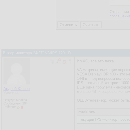
Отправляя 
соглашени
Выбор монитора 24/27" VA/IPS 120+ Гц
ИМХО, всё это лажа.
VA матрицы, имеющие хороший
VESA DisplayHDR 400 - это не
144Гц - под вопросом целесоо
IPS - нативный контраст 1000:
Ещё одна проблема - неходов
Андрей Юниор
меньше 48" и разрешение ниж
Участник
Откуда: Москва
OLED-телевизор, может быть,
Сообщения:
194
Рейтинг:
0
/
0
mraklbrw
Текущий IPS-монитор просто