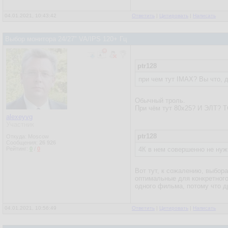
04.01.2021, 10:43:42
Ответить
|
Цитировать
|
Написать
Выбор монитора 24/27" VA/IPS 120+ Гц
ptr128
при чем тут IMAX? Вы что, 
Обычный троль.
При чём тут 80х25? И ЭЛТ? Т
alexeyvg
Участник
ptr128
Откуда: Moscow
Сообщения:
26 926
Рейтинг:
0
/
0
4К в нем совершенно не ну
Вот тут, к сожалению, выбора
оптимальные для конкретного
одного фильма, потому что др
04.01.2021, 10:56:49
Ответить
|
Цитировать
|
Написать