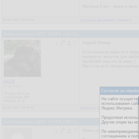
Матрица 6 бит - иначе и быть
04.01.2021, 09:02:04
Ответить
|
Цитировать
|
Написать
Выбор монитора 24/27" VA/IPS 120+ Гц
Андрей Юниор,
Если монитор берется в перв
любителя, монитор для dashb
dashboard смысла не вижу )
При этом угол обзора вообще 
ptr128
Участник
Согласие на обрабо
Откуда: Moscow
Сообщения:
680
На сайте осуществл
Рейтинг:
0
/
0
использования сай
04.01.2021, 09:30:12
Ответить
|
Цитировать
Яндекс.Метрика.
|
Написать
Продолжая использо
Выбор монитора 24/27" VA/IPS 120+ Гц
Другие опции вы м
Опять налетели свидетели 8
По нижеприведенны
соглашением и пол