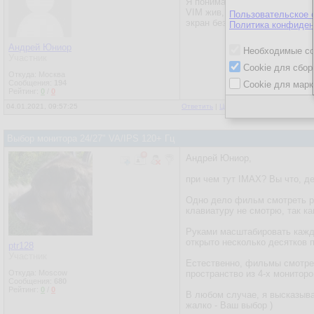
Я понимаю, что очень комфорт
VIM жив, его аналоги тоже ж
Пользовательское 
экран без необходимости. Осв
Политика конфиден
Андрей Юниор
Необходимые co
Участник
Cookie для сбор
Откуда: Москва
Сообщения:
194
Cookie для марк
Рейтинг:
0
/
0
04.01.2021, 09:57:25
Ответить
|
Цитировать
|
Написать
Выбор монитора 24/27" VA/IPS 120+ Гц
Андрей Юниор,
при чем тут IMAX? Вы что, д
Одно дело фильм смотреть ра
клавиатуру не смотрю, так ка
Руками масштабировать каждо
открыто несколько десятков п
ptr128
Участник
Естественно, фильмы смотрет
Откуда: Moscow
пространство из 4-х мониторов
Сообщения:
680
Рейтинг:
0
/
0
В любом случае, я высказыва
жалко - Ваш выбор )