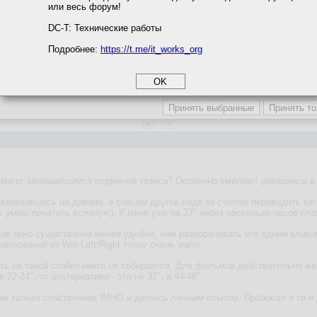
но жить в 80-х годах. Но реальность вокруг поменялась. Мониторов 80 
или весь форум!
ивут и здравствуют. Но пора жить дальше. Интересоваться новыми техно
соглашение
аивать новые комбинации клавиш (win + влево, win + вправо, win + tab).
циальности
DC-T: Технические работы
Подробнее:
https://t.me/it_works_org
okie
а статистики
етинга и рекламы
емагог занимающийся подменой тезиса? Особенно умиляют реверансы в 
звалившись на диване, а совсем другое сидя за столом переводить взгл
к умею печатать вслепую). У меня уже на 27" через несколько часов гла
е окно существенно менее удобно, чем разворачивать его одним клико
риложений от Win-Left/Right толку очень мало.
ь на такой стойке никто не собирается. Для фильмов действительно жел
 22-24", то альтернатива - это не 32", а 44-48".
ю только собственное IMHO и делюсь личным опытом. Пробовал и то и 