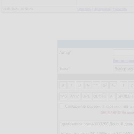
03.01.2021, 20:53:55
Ответить
|
Цитировать
|
Написать
Автор*:
Ввести парол
Тема*:
2
X
B
I
U
S
***
1
2
X
2
IMG
ANIM
URL
QUOTE
AI
SPOILER
Сообщение содержит картинки или в
ВНИМАНИЕ! На данно