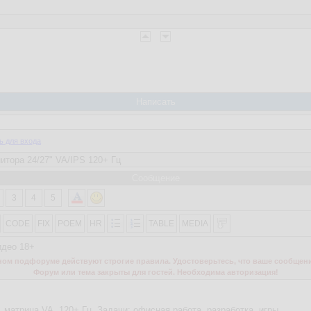
Написать
ь для входа
Сообщение
3
4
5
CODE
FIX
POEM
HR
TABLE
MEDIA
идео 18+
м подфоруме действуют строгие правила. Удостоверьтесь, что ваше сообщени
Форум или тема закрыты для гостей. Необходима авторизация!