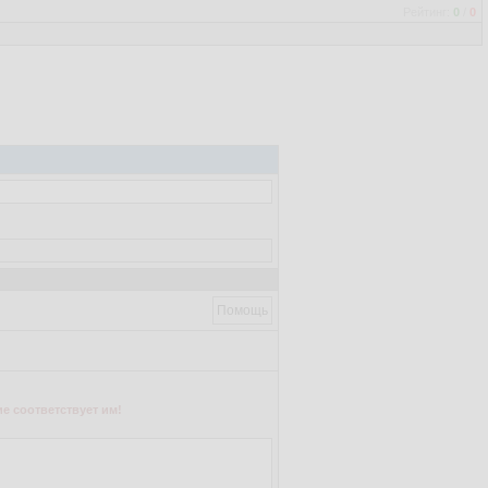
Рейтинг:
0
/
0
Помощь
е соответствует им!