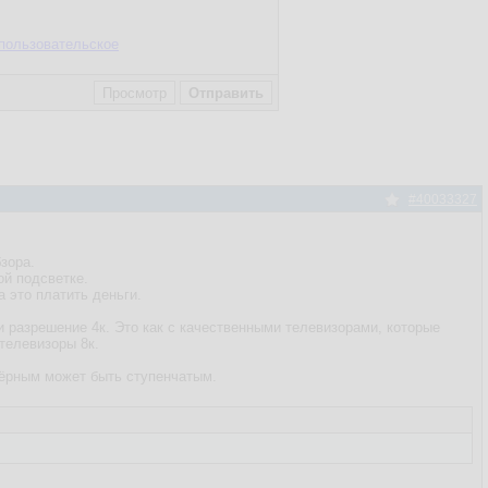
пользовательское
#40033327
зора.
ой подсветке.
а это платить деньги.
и разрешение 4к. Это как с качественными телевизорами, которые
телевизоры 8к.
чёрным может быть ступенчатым.