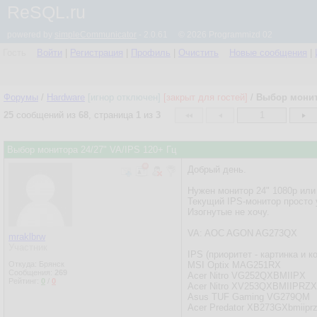
ReSQL.ru
powered by
simpleCommunicator
- 2.0.61 © 2026 Programmizd 02
Гость
Войти
|
Регистрация
|
Профиль
|
Очистить
Новые сообщения
|
Форумы
/
Hardware
[игнор отключен]
[закрыт для гостей]
/
Выбор монито
25
сообщений из
68
, страница
1
из
3
1
Выбор монитора 24/27" VA/IPS 120+ Гц
Добрый день.
Нужен монитор 24" 1080p или 
Текущий IPS-монитор просто 
Изогнутые не хочу.
VA: AOC AGON AG273QX
mraklbrw
Участник
IPS (приоритет - картинка и к
Откуда: Брянск
MSI Optix MAG251RX
Сообщения:
269
Acer Nitro VG252QXBMIIPX
Рейтинг:
0
/
0
Acer Nitro XV253QXBMIIPRZX
Asus TUF Gaming VG279QM
Acer Predator XB273GXbmiipr