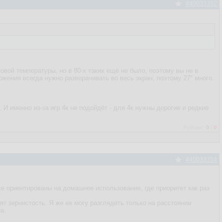
#40033352
товой температуры, но в 80-х таких ещё не было, поэтому вы не в
ложения всегда нужно разворачивать во весь экран, поэтому 27" много.
 И именно из-за игр 4к не подойдёт - для 4к нужны дорогие и редкие
Рейтинг:
0
/
0
#40033354
е ориентированы на домашнее использование, где приоритет как раз
ят зернистость. Я же ее могу разглядеть только на расстоянии
а.