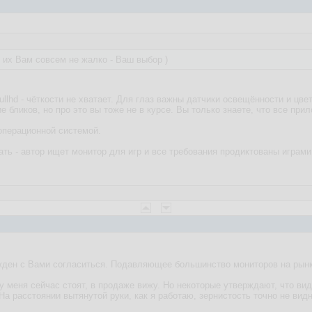
 их Вам совсем не жалко - Ваш выбор )
ullhd - чёткости не хватает. Для глаз важны датчики освещённости и цве
е бликов, но про это вы тоже не в курсе. Вы только знаете, что все при
операционной системой.
ть - автор ищет монитор для игр и все требования продиктованы играми.
жден с Вами согласиться. Подавляющее большинство мониторов на рынк
у меня сейчас стоят, в продаже вижу. Но некоторые утверждают, что вид
На расстоянии вытянутой руки, как я работаю, зернистость точно не видн