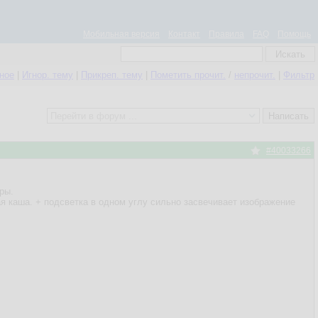
Мобильная версия
Контакт
Правила
FAQ
Помощь
нное
|
Игнор. тему
|
Прикреп. тему
|
Пометить прочит.
/
непрочит.
|
Фильтр
#40033266
ры.
ая каша. + подсветка в одном углу сильно засвечивает изображение