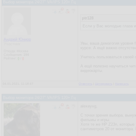
Выбор монитора 24/27" VA/IPS 120+ Гц
ptr128
Если у Вас молодые глаза и
Андрей Юниор
Увы, ваша демагогия уровня f
Участник
курсе. А ещё важно отсутстви
Откуда: Москва
Сообщения:
194
Учитесь пользоваться своей 
Рейтинг:
0
/
0
А ещё полезно научиться чита
видеокарты.
04.01.2021, 11:18:47
Ответить
|
Цитировать
|
Написать
Выбор монитора 24/27" VA/IPS 120+ Гц
alexeyvg,
С точки зрения выбора, выну
фильмы и игры.
Хотя те же HP Z23n, которые 
сантиметров 20 от монитора. 