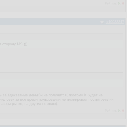
Рейтинг:
0
/
0
#40033347
 сторону MS )))
ть за адекватные деньг8и не получится, поэтому К будет не
человек за всё время пользования не планировал посмотреть ни
нашем рынке, на других не знаю).
Рейтинг:
0
/
0