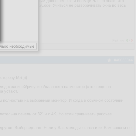
на 25 в продаже давным давно нет, как и вообще ЭЛТ. Я знаю, что
логиями, например VSCode. Учиться не разворачивать окна во весь
Рейтинг:
0
/
0
#40033344
сторону MS )))
яд с записей/рисунков/планшета на монитор (это я еще на
за устают.
м полностью на выбранный монитор. И когда в обычном состоянии
ательна панель от 32" и с 4K. Но если сравнивать рабочее
другое. Выбор сделал. Если у Вас молодые глаза и их Вам совсем не