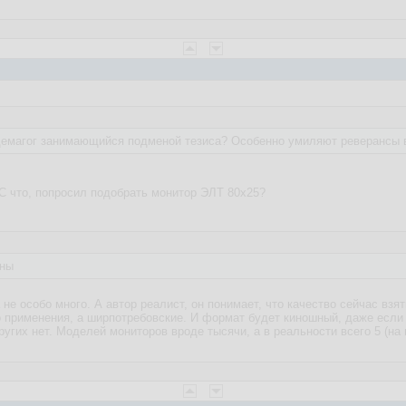
демагог занимающийся подменой тезиса? Особенно умиляют реверансы в
С что, попросил подобрать монитор ЭЛТ 80х25?
жны
 не особо много. А автор реалист, он понимает, что качество сейчас взя
 применения, а ширпотребовские. И формат будет киношный, даже если 
угих нет. Моделей мониторов вроде тысячи, а в реальности всего 5 (на 