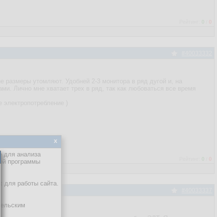
Рейтинг:
0
/
0
#40033332
е размеры утомляют. Удобней 2-3 монитора в ряд дугой и, на
ми. Лично мне хватает трех в ряд, так как любоваться все время
е электропотребление )
x
е для анализа
Рейтинг:
0
/
0
кой программы
х для работы сайта.
#40033337
тельским