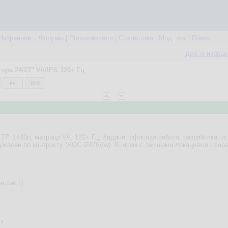
Избранное
Форумы
|
Пользователи
|
Статистика
|
Мод. лог
|
Поиск
Доб. в избра
ра 24/27" VA/IPS 120+ Гц
все
27" 1440p, матрица VA, 120+ Гц. Задачи: офисная работа, разработка, иг
ужасен по контрасту (AOC i2476Vw). В играх с тёмными локациями - сер
онтраст):
zx