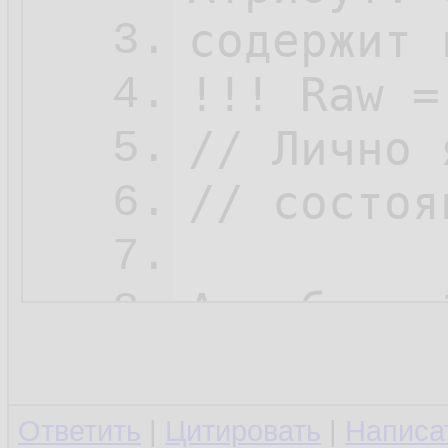
содержит 
3.
!!! Raw =
4.
// Лично 
5.
// состоя
6.
7.
Атрибут: 
8.
содержит 
9.
10.
Ответить
|
Цитировать
|
Написа