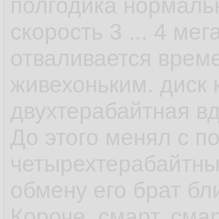
полгодика нормальн
скорость 3 ... 4 мег
отваливается време
живехоньким. диск к
двухтерабайтная в
До этого менял с 
четырехтерабайтны
обмену его брат бл
Короче, смарт, сма