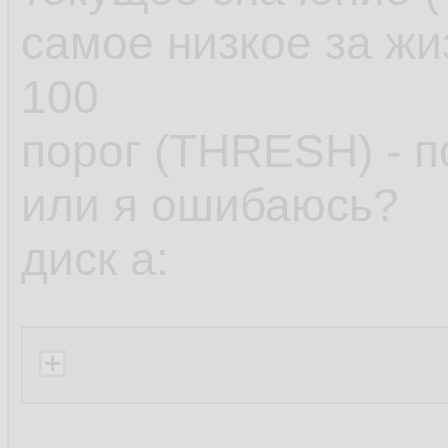
самое низкое за ж
100
порог (THRESH) - по 
или я ошибаюсь?
диск а: