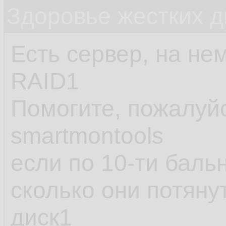
Здоровье жестких д
Есть сервер, на не
RAID1
Помогите, пожалуйс
smartmontools
если по 10-ти баль
сколько они потяну
диск1