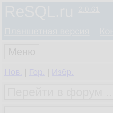
ReSQL.ru
2.0.61
Планшетная версия
Ко
Меню
Нов.
|
Гор.
|
Избр.