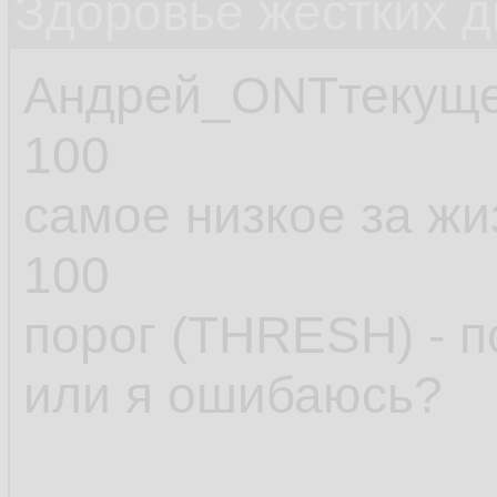
Здоровье жестких д
Андрей_ONTтекущее
100
самое низкое за ж
100
порог (THRESH) - по 
или я ошибаюсь?