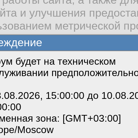
тключать, и то, и дру
айта и улучшения предост
льзованием метрической п
 таким сталкивался?
еждение
ум будет на техническом
зовать сайт, вы даёте сог
ть
луживании предположительн
 cookie, необходимых для
можете выбрать по своему
3.08.2026, 15:00:00 до 10.08.2
5
00:00
ным ссылкам мы можете о
менная зона: [GMT+03:00]
сайте пользовательским с
ope/Moscow