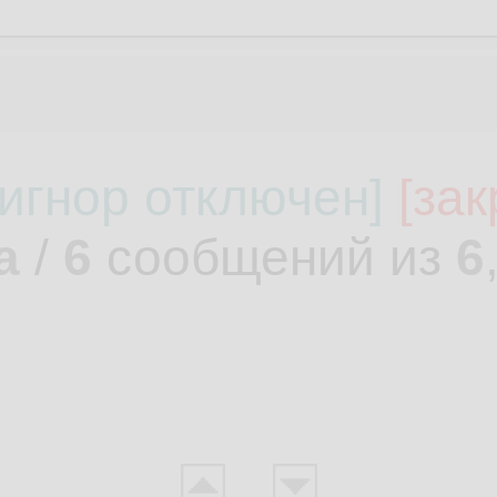
[игнор отключен]
[зак
а
/
6
сообщений из
6