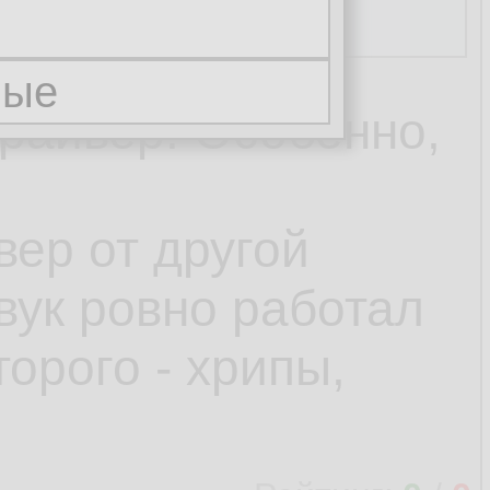
райвер. Особенно,
ер от другой
вук ровно работал
торого - хрипы,