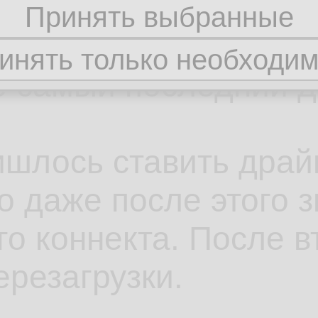
енно, все обновлены
е самый последний д
шлось ставить драйв
о даже после этого з
о коннекта. После в
перезагрузки.