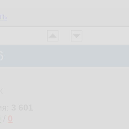
ть
6
к
ия:
3 601
0
/
0