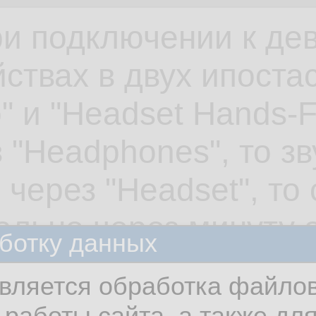
и подключении к дев
ствах в двух ипостас
" и "Headset Hands-F
 "Headphones", то з
 через "Headset", то
ально через минуту 
ботку данных
олько какие-то нера
вляется обработка файлов
нно, все обновлены и
работы сайта, а также дл