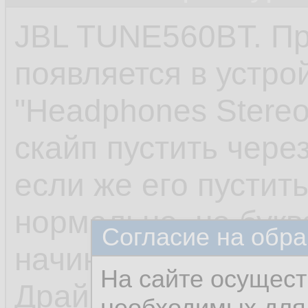
JBL TUNE560BT. Пр
появляется в устрой
"Headphones Stereo
скайп пустить через
если же его пустить
нормально, но букв
Согласие на обра
начинают звучать т
На сайте осущест
Драйвера, естестве
необходимых для 