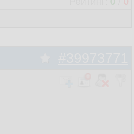
Рейтинг:
0
/
0
#39973771