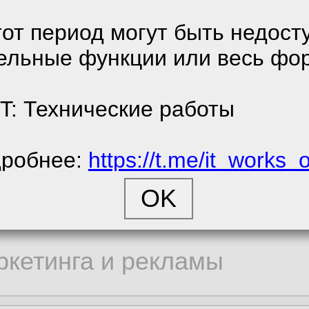
денциальности.
к
тот период могут быть недост
ия:
36 746
ельные функции или весь фо
е соглашение
0
/
0
енциальности
T: Технические работы
робнее:
https://t.me/it_works_
cookie
ора статистики
ркетинга и рекламы