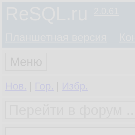
ReSQL.ru
2.0.61
Планшетная версия
Ко
Меню
Нов.
|
Гор.
|
Избр.