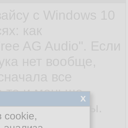
айсу с Windows 10
ях: как
ree AG Audio". Если
вука нет вообще,
 сначала все
а то и меньше
x
зборчивые хрипы.
 cookie,
 т.п. Пробовал
я анализа