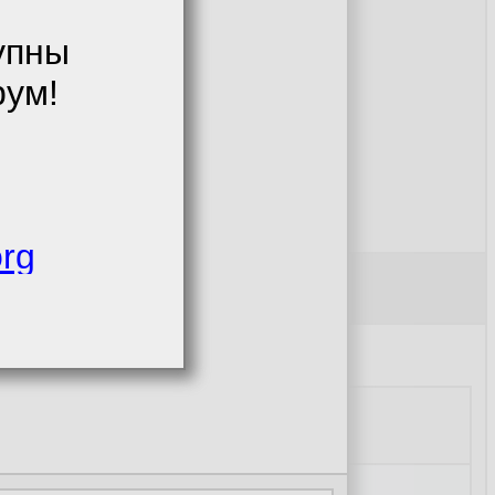
упны
рум!
org