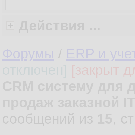
Действия ...
Форумы
/
ERP и уче
отключен]
[закрыт д
CRM систему для 
продаж заказной I
сообщений из
15
, с