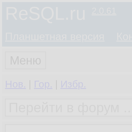
ReSQL.ru
2.0.61
Планшетная версия
Ко
Меню
Нов.
|
Гор.
|
Избр.