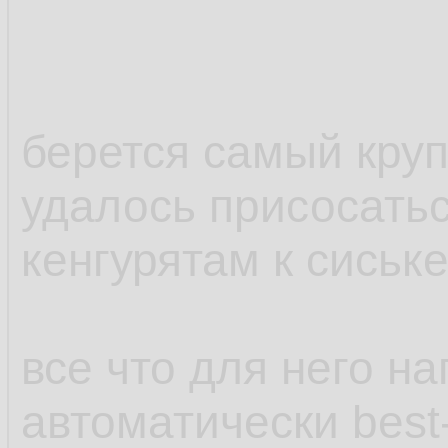
берется самый круп
удалось присосатьс
кенгурятам к сиськ
все что для него н
автоматически best-