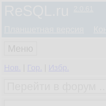
ReSQL.ru
2.0.61
Планшетная версия
Ко
Меню
Нов.
|
Гор.
|
Избр.