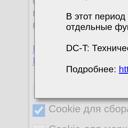
ознакомиться с де
пользовательским 
В этот период
конфиденциальност
отдельные фу
Пользовательское 
DC-T: Техниче
Политика конфиде
Подробнее:
ht
Необходимые co
Cookie для сбор