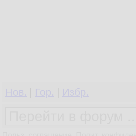
Нов.
|
Гор.
|
Избр.
Польз. соглашение
Полит. конфиден