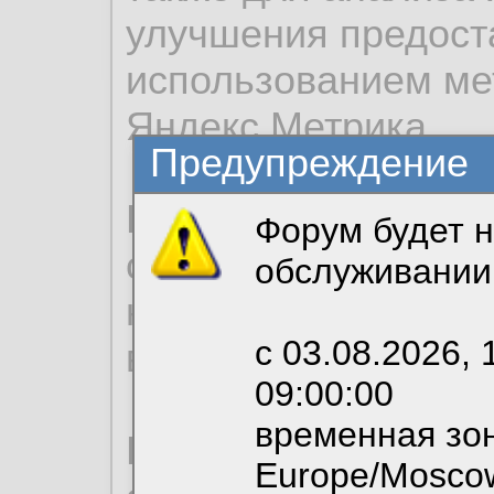
улучшения предост
использованием ме
Яндекс.Метрика.
Предупреждение
Продолжая использо
Форум будет н
согласие на обрабо
обслуживании
необходимых для р
с 03.08.2026, 
вы можете выбрать
09:00:00
временная зон
По нижеприведенн
Europe/Mosco