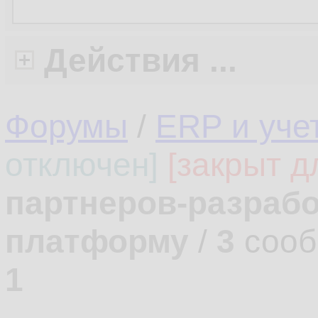
Действия ...
Форумы
/
ERP и уче
отключен]
[закрыт д
партнеров-разрабо
платформу
/
3
сооб
1