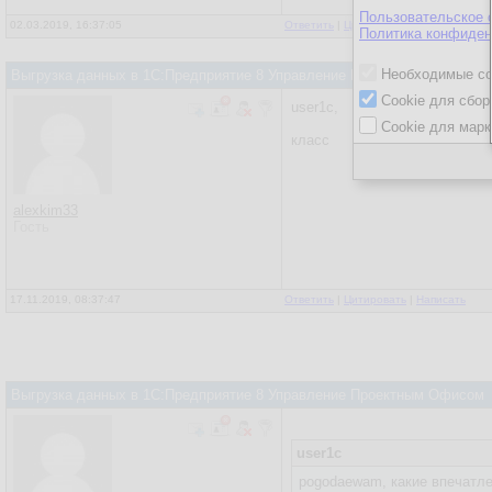
Пользовательское 
02.03.2019, 16:37:05
Ответить
|
Цитировать
|
Написать
Политика конфиден
Необходимые co
Выгрузка данных в 1С:Предприятие 8 Управление Проектным Офисом
Cookie для сбор
user1c,
Cookie для марк
класс
alexkim33
Гость
17.11.2019, 08:37:47
Ответить
|
Цитировать
|
Написать
Выгрузка данных в 1С:Предприятие 8 Управление Проектным Офисом
user1c
pogodaewam, какие впечатле