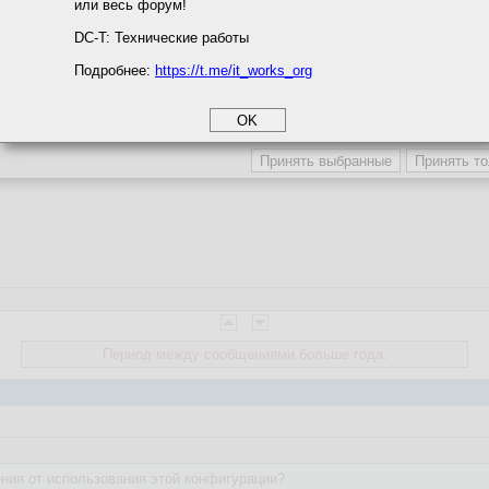
или весь форум!
соглашение
циальности
DC-T: Технические работы
Подробнее:
https://t.me/it_works_org
okie
а статистики
етинга и рекламы
Период между сообщениями больше года.
ния от использования этой конфигурации?