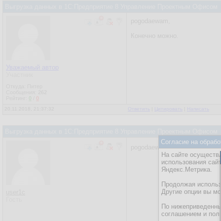
Выгрузка данных в 1С:Предприятие 8 Управление Проектным Офисом
pogodaewam,
Конечно можно.
Уважаемый автор
Участник
Откуда: Питер
Сообщения:
262
Рейтинг:
0
/
0
20.11.2018, 21:37:32
Ответить
|
Цитировать
|
Написать
Выгрузка данных в 1С:Предприятие 8 Управление Проектным Офисом
Согласие на обрабо
pogodaewam, какие впечатлен
На сайте осуществл
использования сай
Яндекс.Метрика.
Продолжая использо
Другие опции вы м
user1c
Гость
По нижеприведенны
соглашением и пол