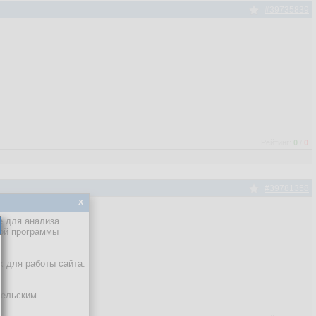
#39735839
Рейтинг:
0
/
0
#39781358
x
е для анализа
кой программы
х для работы сайта.
тельским