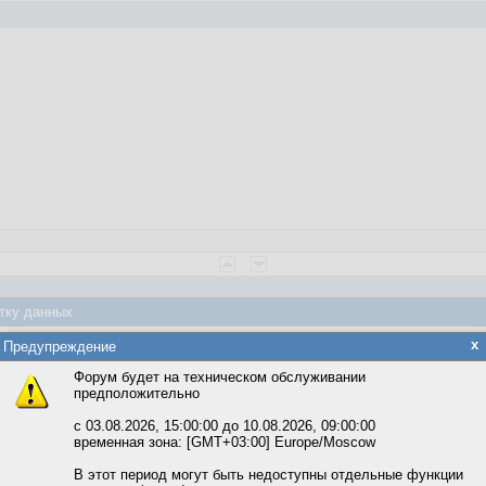
тку данных
ия от использования этой конфигурации?
яется обработка файлов cookie, необходимых для работы сайта, а такж
x
Предупреждение
та и улучшения предоставляемых сервисов с использованием метричес
Форум будет на техническом обслуживании
предположительно
вать сайт, вы даёте согласие на обработку файлов cookie, необходимы
ожете выбрать по своему усмотрению.
с 03.08.2026, 15:00:00 до 10.08.2026, 09:00:00
временная зона: [GMT+03:00] Europe/Moscow
м ссылкам мы можете ознакомиться с действующим на сайте пользова
итикой конфиденциальности.
В этот период могут быть недоступны отдельные функции