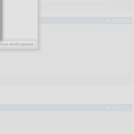
Рейтинг:
0
/
0
#39890130
Рейтинг:
0
/
0
#40073717