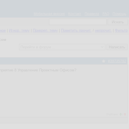
Мобильная версия
Контакт
Правила
FAQ
Помощь
нное
|
Игнор. тему
|
Прикреп. тему
|
Пометить прочит.
/
непрочит.
|
Фильтр
сом
#39735792
едприятие 8 Управление Проектным Офисом?
Рейтинг:
0
/
0