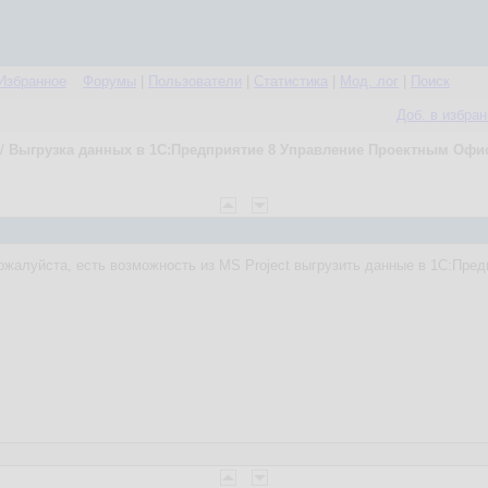
Избранное
Форумы
|
Пользователи
|
Статистика
|
Мод. лог
|
Поиск
Доб. в избра
/
Выгрузка данных в 1С:Предприятие 8 Управление Проектным Офи
ожалуйста, есть возможность из MS Project выгрузить данные в 1С:Пр