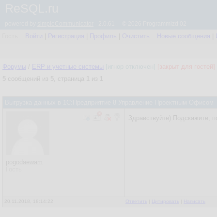
ReSQL.ru
powered by
simpleCommunicator
- 2.0.61 © 2026 Programmizd 02
Гость
Войти
|
Регистрация
|
Профиль
|
Очистить
Новые сообщения
|
Форумы
/
ERP и учетные системы
[игнор отключен]
[закрыт для гостей]
5
сообщений из
5
, страница
1
из
1
Выгрузка данных в 1С:Предприятие 8 Управление Проектным Офисом
Здравствуйте) Подскажите, п
pogodaewam
Гость
20.11.2018, 18:14:22
Ответить
|
Цитировать
|
Написать