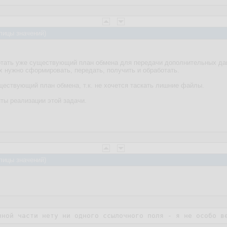
лицы значений)
отать уже существующий план обмена для передачи дополнительных данн
х нужно сформировать, передать, получить и обработать.
ествующий план обмена, т.к. не хочется таскать лишние файлы.
ты реализации этой задачи.
лицы значений)
чной части нету ни одного ссылочного поля - я не особо в