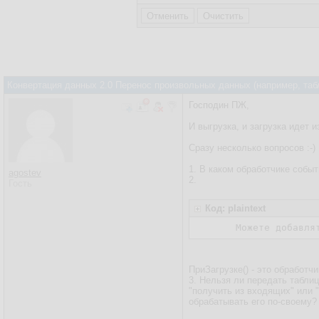
Конвертация данных 2.0 Перенос произвольных данных (например, таб
Господин ПЖ,
И выгрузка, и загрузка идет из
Сразу несколько вопросов :-)
1. В каком обработчике соб
agostev
2.
Гость
Код: plaintext
Можете добавля
ПриЗагрузке() - это обработчи
3. Нельзя ли передать табли
"получить из входящих" или 
обрабатывать его по-своему?