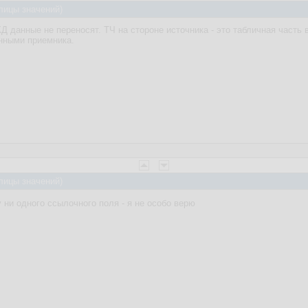
лицы значений)
Д данные не переносят. ТЧ на стороне источника - это табличная часть в
нными приемника.
лицы значений)
у ни одного ссылочного поля - я не особо верю