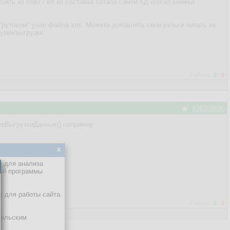
зять из Imp77.ert из составва сетапа самой КД или из книжки
"рутовом" узле файла xml. Можете добавлять свои узлы и читать их
узки/выгрузки.
Рейтинг:
0
/
0
#36209690
слеВыгрузкиДанных() например
x
е для анализа
кой программы
х для работы сайта.
Рейтинг:
0
/
0
тельским