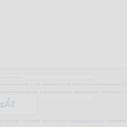
ть вложение
 размер вложений: 4,0 МБ, аудио/видео: 8,0 МБ. Картинки большего размера ужимают
изображенный на картинке. Если код нечитаемый, кликните картинку, чтобы загрузить д
сообщение, я выражаю свое согласие с
правилами форума
и принимаю
е
.