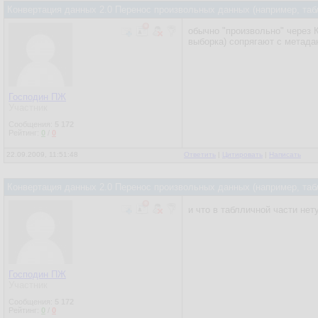
Конвертация данных 2.0 Перенос произвольных данных (например, таб
обычно "произвольно" через К
выборка) сопрягают с метада
Господин ПЖ
Участник
Сообщения:
5 172
Рейтинг:
0
/
0
22.09.2009, 11:51:48
Ответить
|
Цитировать
|
Написать
Конвертация данных 2.0 Перенос произвольных данных (например, таб
и что в таблличной части нет
Господин ПЖ
Участник
Сообщения:
5 172
Рейтинг:
0
/
0