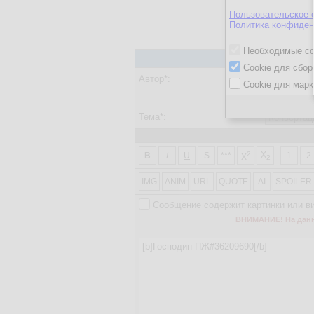
Пользовательское 
Политика конфиден
Необходимые co
Cookie для сбор
Автор*:
Cookie для марк
Ввести парол
Тема*:
2
X
B
I
U
S
***
1
2
X
2
IMG
ANIM
URL
QUOTE
AI
SPOILER
Сообщение содержит картинки или в
ВНИМАНИЕ! На данно