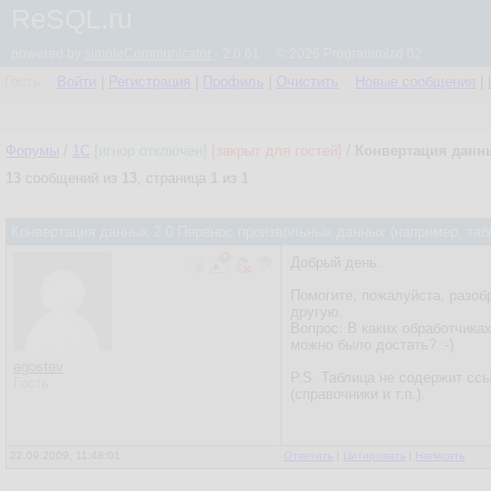
ReSQL.ru
powered by
simpleCommunicator
- 2.0.61 © 2026 Programmizd 02
Гость
Войти
|
Регистрация
|
Профиль
|
Очистить
Новые сообщения
|
Форумы
/
1С
[игнор отключен]
[закрыт для гостей]
/
Конвертация данны
13
сообщений из
13
, страница
1
из
1
Конвертация данных 2.0 Перенос произвольных данных (например, таб
Добрый день.
Помогите, пожалуйста, разоб
другую.
Вопрос: В каких обработчика
можно было достать? :-)
agostev
P.S. Таблица не содержит сс
Гость
(справочники и т.п.).
22.09.2009, 11:48:01
Ответить
|
Цитировать
|
Написать