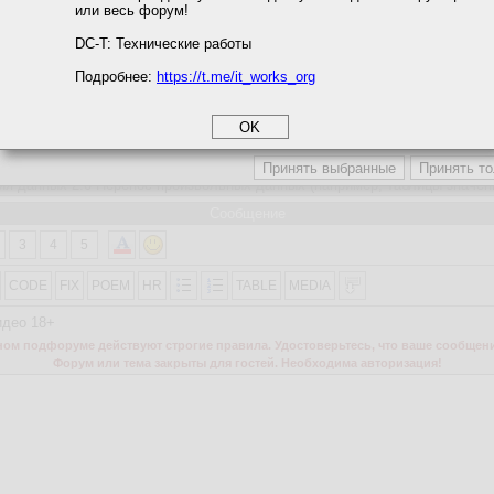
или весь форум!
соглашение
циальности
DC-T: Технические работы
Подробнее:
https://t.me/it_works_org
okie
Написать
а статистики
етинга и рекламы
ь для входа
Сообщение
3
4
5
CODE
FIX
POEM
HR
TABLE
MEDIA
идео 18+
м подфоруме действуют строгие правила. Удостоверьтесь, что ваше сообщени
Форум или тема закрыты для гостей. Необходима авторизация!