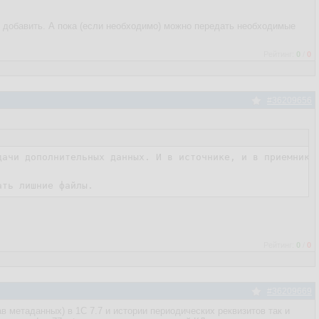
х добавить. А пока (если необходимо) можно передать необходимые
Рейтинг:
0
/
0
#36209656
дачи дополнительных данных. И в источнике, и в приемнике 
ать лишние файлы. 
Рейтинг:
0
/
0
#36209669
ав метаданных) в 1С 7.7 и истории периодических реквизитов так и