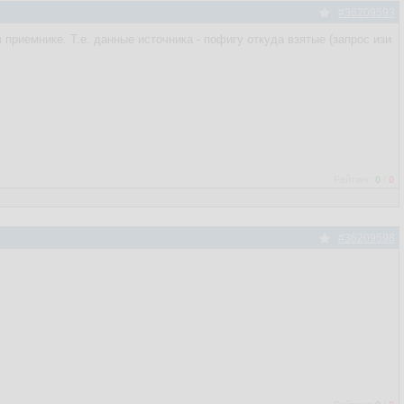
#36209593
 приемнике. Т.е. данные источника - пофигу откуда взятые (запрос изи
Рейтинг:
0
/
0
#36209598