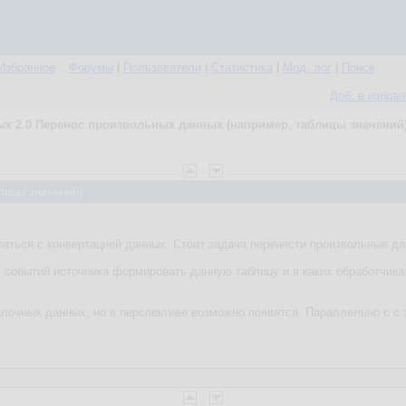
Избранное
Форумы
|
Пользователи
|
Статистика
|
Мод. лог
|
Поиск
Доб. в избра
х 2.0 Перенос произвольных данных (например, таблицы значений
лицы значений)
раться с конвертацией данных. Стоит задача перенести произвольные да
х событий источника формировать данную таблицу и в каких обработчика
ылочных данных, но в перспективе возможно появятся. Параллельно с с