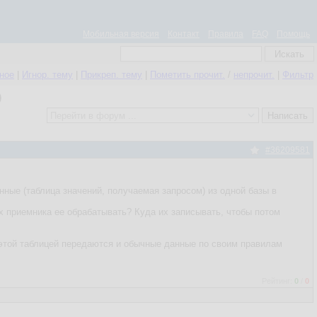
Мобильная версия
Контакт
Правила
FAQ
Помощь
нное
|
Игнор. тему
|
Прикреп. тему
|
Пометить прочит.
/
непрочит.
|
Фильтр
)
#36209581
нные (таблица значений, получаемая запросом) из одной базы в
х приемника ее обрабатывать? Куда их записывать, чтобы потом
 этой таблицей передаются и обычные данные по своим правилам
Рейтинг:
0
/
0