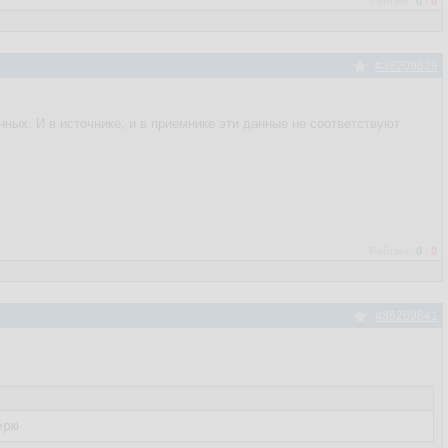
Рейтинг:
0
/
0
#36209629
ых. И в источнике, и в приемнике эти данные не соответствуют
Рейтинг:
0
/
0
#36209641
ерю