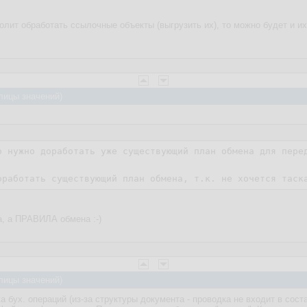
олит обработать ссылочные объекты (выгрузить их), то можно будет и и
лицы значений)
о нужно доработать уже существующий план обмена для пере
оработать существующий план обмена, т.к. не хочется таск
, а ПРАВИЛА обмена :-)
лицы значений)
ка бух. операций (из-за структуры документа - проводка не входит в сост