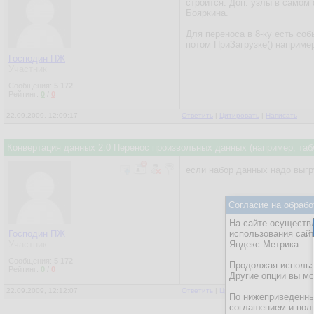
строится. Доп. узлы в самом 
Бояркина.
Для переноса в 8-ку есть со
потом ПриЗагрузке() например
Господин ПЖ
Участник
Сообщения:
5 172
Рейтинг:
0
/
0
22.09.2009, 12:09:17
Ответить
|
Цитировать
|
Написать
Конвертация данных 2.0 Перенос произвольных данных (например, таб
если набор данных надо выгр
Согласие на обрабо
На сайте осуществл
Господин ПЖ
использования сай
Участник
Яндекс.Метрика.
Сообщения:
5 172
Продолжая использо
Рейтинг:
0
/
0
Другие опции вы м
22.09.2009, 12:12:07
Ответить
|
Цитировать
|
Написать
По нижеприведенны
соглашением и пол