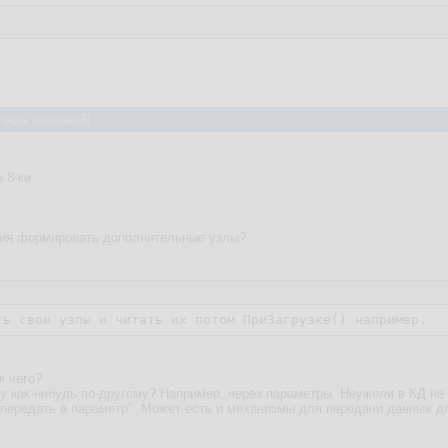
лицы значений)
 8-ки.
ытия формировать дополнительные узлы?
ть свои узлы и читать их потом ПриЗагрузке() например.
к чего?
цу как-нибудь по-другому? Например, через параметры. Неужели в КД н
"передать в параметр". Может есть и механизмы для передачи данных д