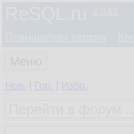
ReSQL.ru
2.0.61
Планшетная версия
Ко
Меню
Нов.
|
Гор.
|
Избр.