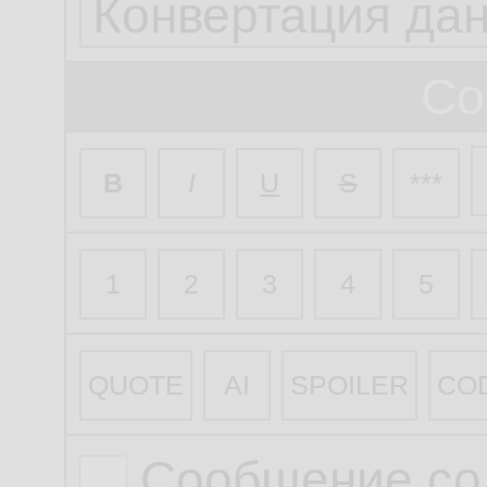
Со
B
I
U
S
***
1
2
3
4
5
QUOTE
AI
SPOILER
CO
Сообщение со