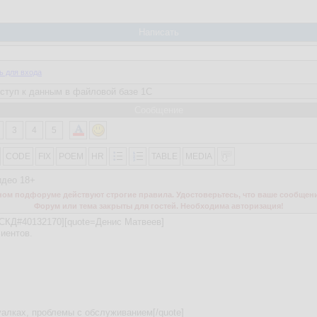
Написать
ь для входа
Сообщение
3
4
5
CODE
FIX
POEM
HR
TABLE
MEDIA
идео 18+
м подфоруме действуют строгие правила. Удостоверьтесь, что ваше сообщени
Форум или тема закрыты для гостей. Необходима авторизация!