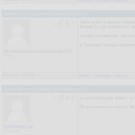
Прямой доступ к данным в файловой базе 1С
такое нужно в первую очеред
базами 1с. как правило без а
но таких все меньше. как кон
в "большие" конторы файловые
Нетрадиционное использование СКД
Гость
25.01.2022, 13:35:33
Ответить
|
Цитировать
|
Написать
Прямой доступ к данным в файловой базе 1С
1с для небольших фирм - на 5
Но для мелочи останется. Но 
Программист 1с
Участник