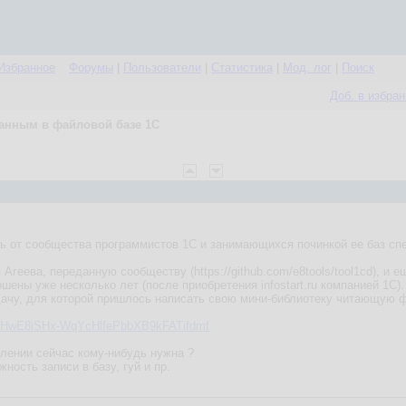
Избранное
Форумы
|
Пользователи
|
Статистика
|
Мод. лог
|
Поиск
Доб. в избра
данным в файловой базе 1С
ь от сообщества программистов 1С и занимающихся починкой ее баз сп
Агеева, переданную сообществу (https://github.com/e8tools/tool1cd), и 
ошены уже несколько лет (после приобретения infostart.ru компанией 1C
чу, для которой пришлось написать свою мини-библиотеку читающую фа
e/d/1HwE8iSHx-WqYcHlfePbbXB9kFATifdmf
влении сейчас кому-нибудь нужна ?
ность записи в базу, гуй и пр.