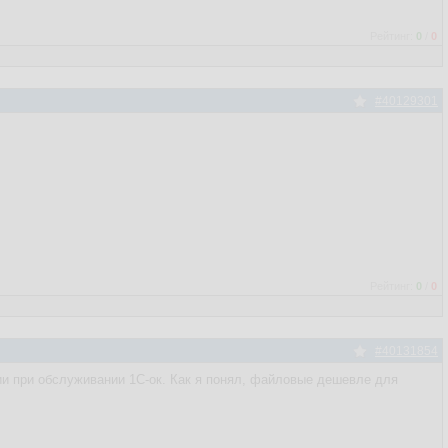
Рейтинг:
0
/
0
#40129301
Рейтинг:
0
/
0
#40131854
ии при обслуживании 1С-ок. Как я понял, файловые дешевле для