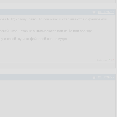
#40129266
ерез RDP) - "точу, паяю, 1с починяю" и сталкиваются с файловыми
коробейников - старые выпиливаются или из 1с или вообще...
у с базой. ну и то файловой она не будет
Рейтинг:
0
/
0
#40129292