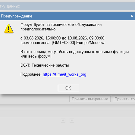
тку данных
яется обработка файлов cookie, необходимых для работы сайта, а такж
x
Предупреждение
та и улучшения предоставляемых сервисов с использованием метричес
Форум будет на техническом обслуживании
предположительно
вать сайт, вы даёте согласие на обработку файлов cookie, необходимы
ожете выбрать по своему усмотрению.
с 03.08.2026, 15:00:00 до 10.08.2026, 09:00:00
временная зона: [GMT+03:00] Europe/Moscow
м ссылкам мы можете ознакомиться с действующим на сайте пользова
итикой конфиденциальности.
В этот период могут быть недоступны отдельные функции
или весь форум!
соглашение
циальности
DC-T: Технические работы
вле для клиентов.
Подробнее:
https://t.me/it_works_org
okie
а статистики
етинга и рекламы
зной
ят в виртуалках, проблемы с обслуживанием