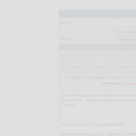
Автор*:
Ввести парол
Тема*:
2
X
B
I
U
S
***
1
2
X
2
IMG
ANIM
URL
QUOTE
AI
SPOILER
Сообщение содержит картинки или в
ВНИМАНИЕ! На данно