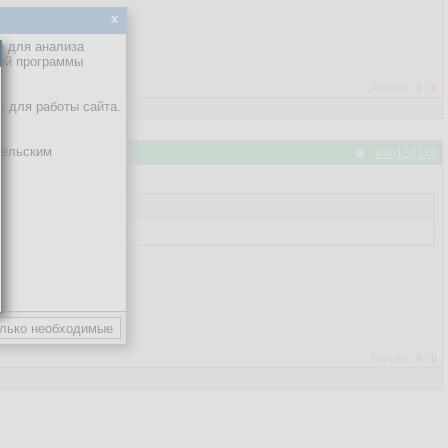
x
е для анализа
кой программы
Рейтинг:
0
/
0
х для работы сайта.
тельским
#40132170
Рейтинг:
0
/
0