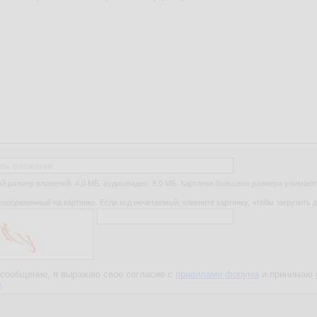
ть вложение
 размер вложений: 4,0 МБ, аудио/видео: 8,0 МБ. Картинки большего размера ужимают
изображенный на картинке. Если код нечитаемый, кликните картинку, чтобы загрузить д
сообщение, я выражаю свое согласие с
правилами форума
и принимаю
е
.