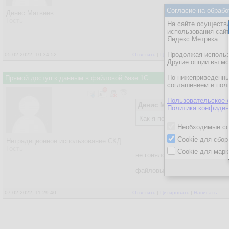
Согласие на обрабо
Денис Матвеев
Гость
На сайте осуществл
использования сай
Яндекс.Метрика.
Продолжая использо
05.02.2022, 10:34:52
Ответить
|
Цитировать
|
Написать
Другие опции вы м
По нижеприведенны
Прямой доступ к данным в файловой базе 1С
соглашением и пол
Пользовательское 
Денис Матвеев
Политика конфиден
Как я понял, файловые деше
Необходимые co
Cookie для сбор
Нетрадиционное использование СКД
Гость
Cookie для марк
не гонялся бы поп за дешеви
файловые ненадежны, тормоз
07.02.2022, 11:29:40
Ответить
|
Цитировать
|
Написать