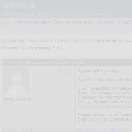
ReSQL.ru
powered by
simpleCommunicator
- 2.0.61 © 2026 Programmizd 02
Гость
Войти
|
Регистрация
|
Профиль
|
Очистить
Новые сообщения
|
Форумы
/
1С
[игнор отключен]
[закрыт для гостей]
/
Прямой доступ к 
6
сообщений из
6
, страница
1
из
1
Прямой доступ к данным в файловой базе 1С
Здравствуйте господа.
Хочу получить обратную связ
Знаю про разработку Валерия 
Вижу, что они вроде как забр
В прошедшем году решал зада
Денис Матвеев
Скачать бинарник можно тут:
Гость
https://drive.google.com/fil
Вопрос: работа в этом напра
Будет спрос - добавлю возмож
25.01.2022, 12:45:36
Ответить
|
Цитировать
|
Написать