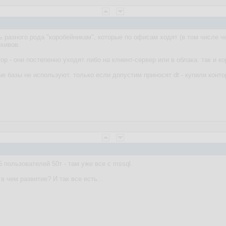
ь разного рода "коробейникам", которые по офисам ходят (в том числе ч
рхивов.
тор - они постепенно уходят либо на клиент-сервер или в облака. так и 
 базы не используют. только если допустим приносят dt - купили контор
 пользователей 50т - там уже все с mssql.
в чем развитие? И так все есть...