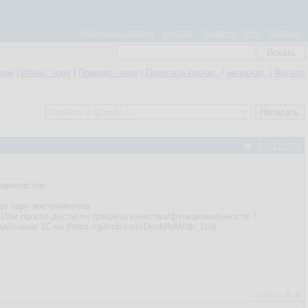
Мобильная версия
Контакт
Правила
FAQ
Помощь
нное
|
Игнор. тему
|
Прикреп. тему
|
Пометить прочит.
/
непрочит.
|
Фильтр
#40129243
ециалистов.
еще пару инструментов.
). Или просто достигли предела качества/функциональности ?
йловые 1С-ки (https://github.com/DenMMM/db_1cd).
Рейтинг:
0
/
0