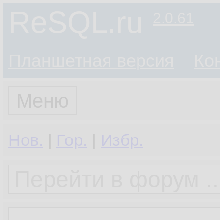
ReSQL.ru
2.0.61
Планшетная версия
Ко
Меню
Нов.
|
Гор.
|
Избр.