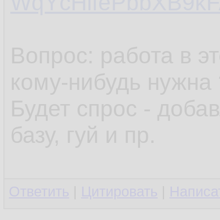
WqYcHlfePbbXB9kF
Вопрос: работа в э
кому-нибудь нужна 
Будет спрос - доба
базу, гуй и пр.
Ответить
|
Цитировать
|
Написа