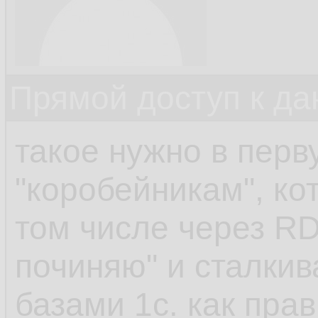
Прямой доступ к да
такое нужно в перв
"коробейникам", ко
том числе через RDP
починяю" и сталки
базами 1с. как пра