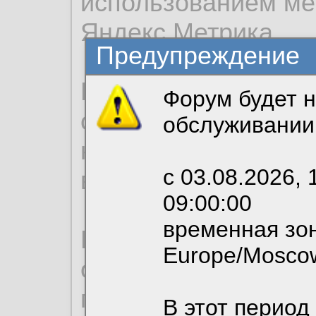
использованием ме
Яндекс.Метрика.
Предупреждение
Продолжая использо
Форум будет н
согласие на обрабо
обслуживании
необходимых для р
с 03.08.2026, 
вы можете выбрать
09:00:00
временная зон
По нижеприведенн
Europe/Mosco
ознакомиться с де
пользовательским 
В этот период