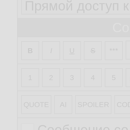
Со
B
I
U
S
***
1
2
3
4
5
QUOTE
AI
SPOILER
CO
Сообщение со