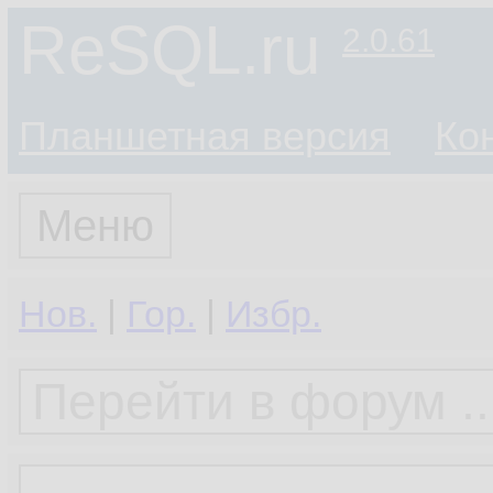
ReSQL.ru
2.0.61
Планшетная версия
Ко
Меню
Нов.
|
Гор.
|
Избр.