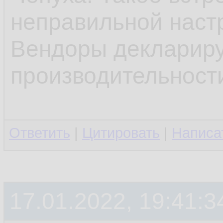
неправильной наст
Вендоры деклариру
производительност
Ответить
|
Цитировать
|
Написа
17.01.2022, 19:41:3