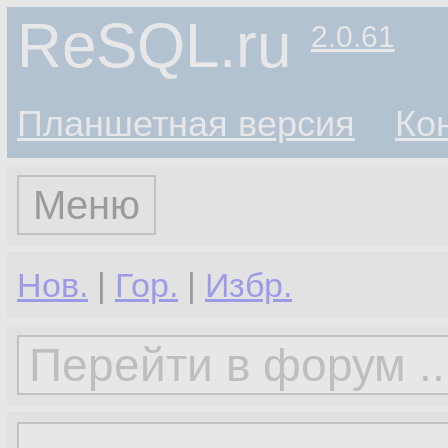
ReSQL.ru
2.0.61
Планшетная версия
Ко
Меню
Нов.
|
Гор.
|
Избр.