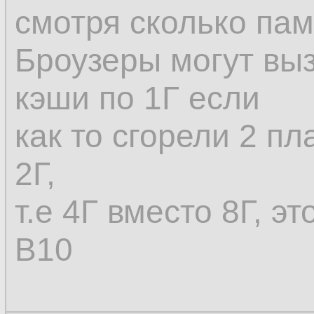
смотря сколько пам
Броузеры могут вы
кэши по 1Г если
как то сгорели 2 пл
2Г,
т.е 4Г вместо 8Г, э
В10