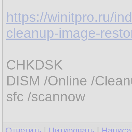
https://winitpro.ru/
cleanup-image-resto
CHKDSK
DISM /Online /Clean
sfc /scannow
Ответить
|
Цитировать
|
Написа