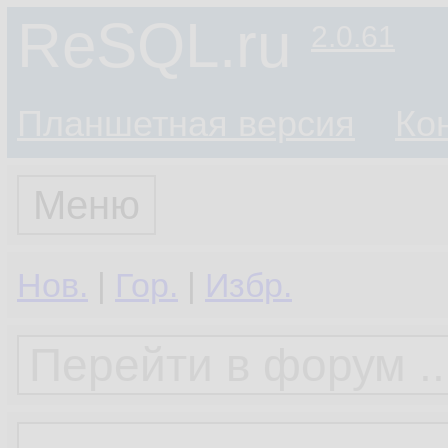
ReSQL.ru
2.0.61
Планшетная версия
Ко
Меню
Нов.
|
Гор.
|
Избр.