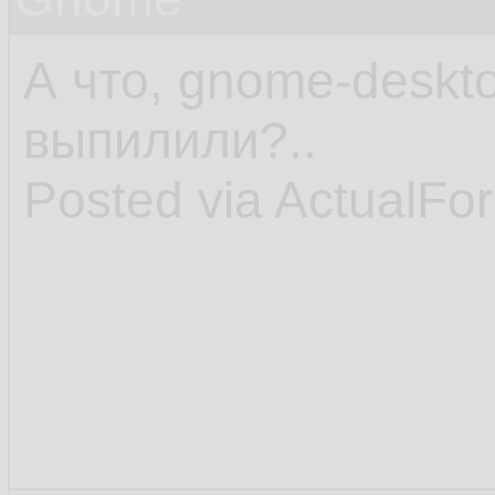
А что, gnome-deskto
выпилили?..
Posted via ActualFo