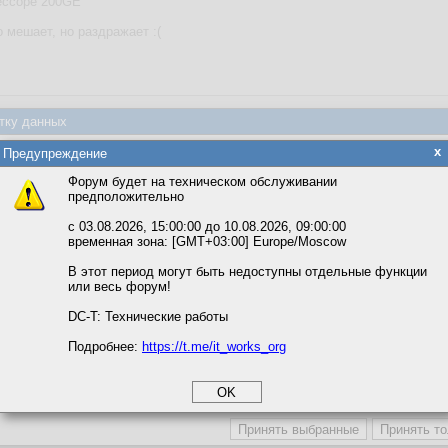
ессоре 200GE
 мешает, но раздражает :(
тку данных
яется обработка файлов cookie, необходимых для работы сайта, а такж
а кнопку окна "Свернут"
x
Предупреждение
та и улучшения предоставляемых сервисов с использованием метричес
Форум будет на техническом обслуживании
предположительно
вать сайт, вы даёте согласие на обработку файлов cookie, необходимы
траивать «индивидуальные параметры» окна и приложения (ПКМ на заголо
ожете выбрать по своему усмотрению.
с 03.08.2026, 15:00:00 до 10.08.2026, 09:00:00
временная зона: [GMT+03:00] Europe/Moscow
м ссылкам мы можете ознакомиться с действующим на сайте пользова
итикой конфиденциальности.
В этот период могут быть недоступны отдельные функции
или весь форум!
соглашение
циальности
DC-T: Технические работы
Подробнее:
https://t.me/it_works_org
okie
а статистики
етинга и рекламы
а кнопку окна "Свернут"