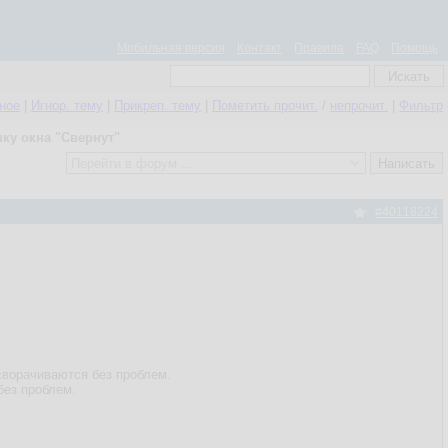
Мобильная версия
Контакт
Правила
FAQ
Помощь
нное
|
Игнор. тему
|
Прикреп. тему
|
Пометить прочит.
/
непрочит.
|
Фильтр
пку окна "Свернут"
#40118224
 сворачиваются без проблем.
без проблем.