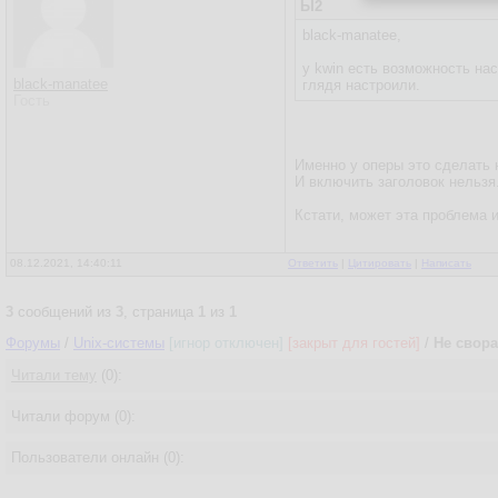
Ы2
black-manatee,
у kwin есть возможность на
black-manatee
глядя настроили.
Гость
Именно у оперы это сделать н
И включить заголовок нельзя
Кстати, может эта проблема и
08.12.2021, 14:40:11
Ответить
|
Цитировать
|
Написать
3
сообщений из
3
, страница
1
из
1
Форумы
/
Unix-системы
[игнор отключен]
[закрыт для гостей]
/
Не свора
Читали тему
(0):
Читали форум (0):
Пользователи онлайн (0):