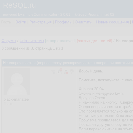
ReSQL.ru
powered by
simpleCommunicator
- 2.0.61 © 2026 Programmizd 02
Гость
Войти
|
Регистрация
|
Профиль
|
Очистить
Новые сообщения
|
Форумы
/
Unix-системы
[игнор отключен]
[закрыт для гостей]
/
Не свора
3
сообщений из
3
, страница
1
из
1
Не сворачивается (вернее сразу разворачивается) опера при нажатии н
Добрый день.
Помогите, пожалуйста, с оче
Xubuntu 20.04
Оконный менеджер kwin.
Браузер Opera.
black-manatee
Я нажимаю на кнопку "Сверну
Гость
Опера сворачивается (отраба
Это проявляется только на о
Если тыкнуть мышкой на значк
Проблема проявляется для люб
Поставил другую оперу не из 
Если переключиться на xfwm4