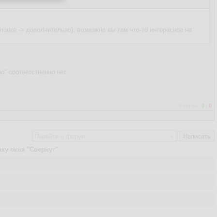
овке -> дополнительно), возможно вы там что-то интересное не
о" соответственно нет.
Рейтинг:
0
/
0
пку окна "Свернут"