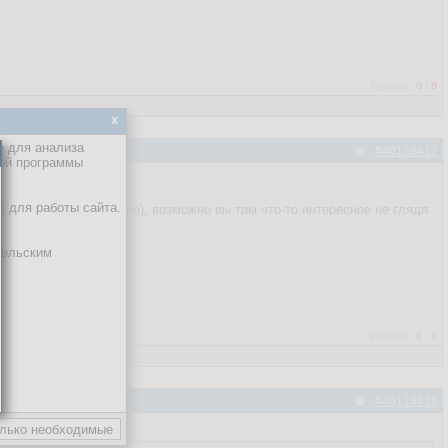
Рейтинг:
0
/
0
x
е для анализа
#40118412
кой программы
х для работы сайта.
вке -> дополнительно), возможно вы там что-то интересное не глядя
тельским
Рейтинг:
0
/
0
#40118416