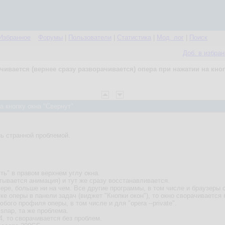
Избранное
Форумы
|
Пользователи
|
Статистика
|
Мод. лог
|
Поиск
Доб. в избра
чивается (вернее сразу разворачивается) опера при нажатии на кно
а кнопку окна "Свернут"
нь странной проблемой.
ть" в правом верхнем углу окна.
тывается анимация) и тут же сразу восстанавливается.
пере, больше ни на чем. Все другие программы, в том числе и браузеры
е оперы в панели задач (виджет "Кнопки окон"), то окно сворачивается 
ого профиля оперы, в том числе и для "opera --private".
snap, та же проблема.
, то сворачивается без проблем.