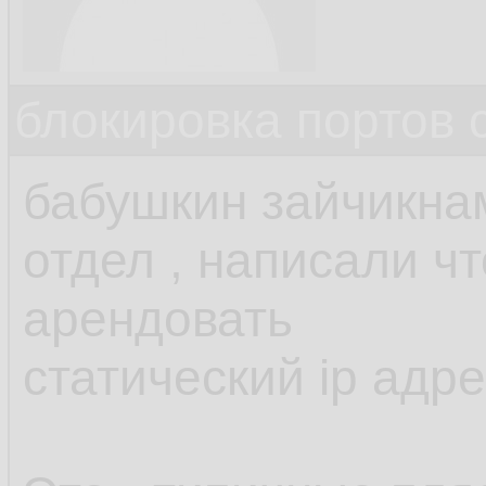
блокировка портов 
бабушкин зайчикна
отдел , написали ч
арендовать
статический ip адр