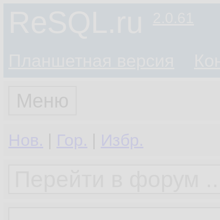
ReSQL.ru
2.0.61
Планшетная версия
Ко
Меню
Нов.
|
Гор.
|
Избр.