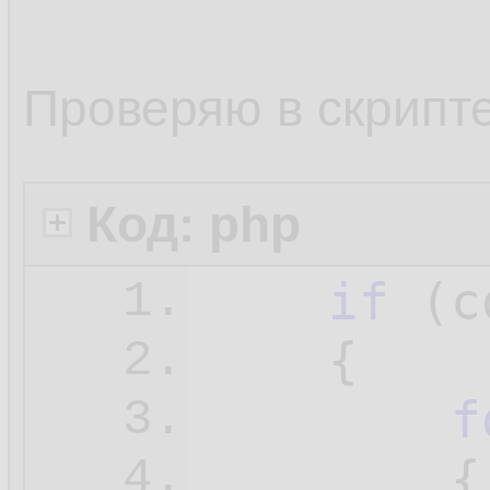
Проверяю в скрипт
Код: php
if
 (c
1.
    {

2.
f
3.
        {

4.