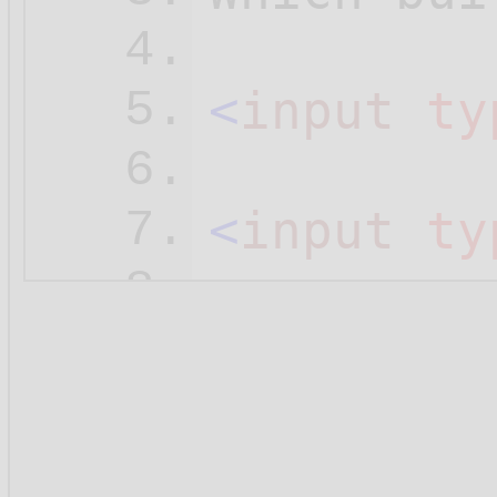
4.
<
input
ty
5.
6.
<
input
ty
7.
8.
<
input
ty
9.
10.
<
input
ty
11.