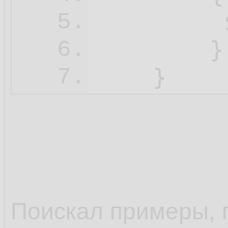
5.
        }				  

6.
7.
Поискал примеры, г