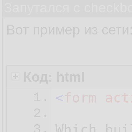
Запутался с checkb
Вот пример из сети
Код: html
<
form
act
1.
2.
Which bui
3.