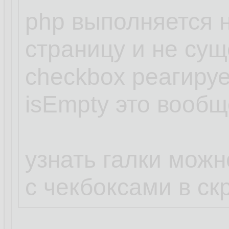
php выполняется н
страницу и не сущ
checkbox реагируе
isEmpty это вообщ
узнать галки мож
с чекбоксами в ск