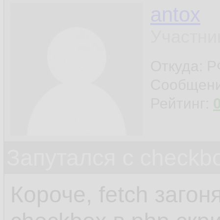
antox
Участни
Откуда: 
Сообщен
Рейтинг:
Запутался с checkb
Короче, fetch загон