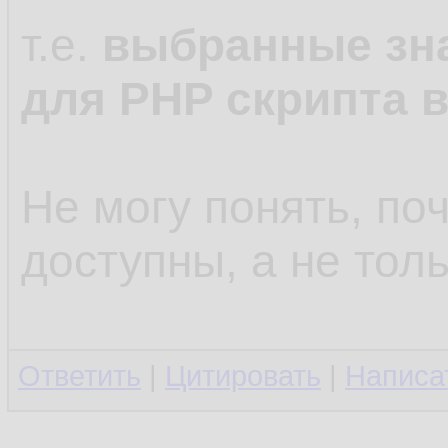
for
(
$
12.
т.е.
выбранные зн
    {

13.
для PHP скрипта 
ech
14.
    }

15.
Не могу понять, по
16.
доступны, а не тол
?>
17.
Ответить
|
Цитировать
|
Написа