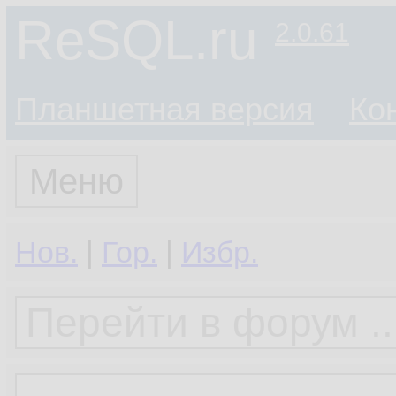
ReSQL.ru
2.0.61
Планшетная версия
Ко
Меню
Нов.
|
Гор.
|
Избр.