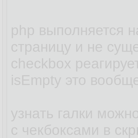
php выполняется н
страницу и не сущ
checkbox реагируе
isEmpty это вообщ
узнать галки можн
с чекбоксами в скр