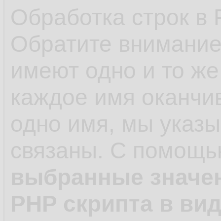
12.
Обработка строк в
<
input
ty
13.
Обратите внимание,
14.
имеют одно и то же 
<
input
ty
15.
каждое имя оканчив
16.
одно имя, мы указы
</
form
>
17.
связаны. С помощь
выбранные значен
PHP скрипта в ви