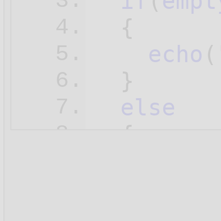
if
(
empt
3.
  {

4.
echo
(
5.
  } 

6.
else
7.
  {

8.
$N
 = 
9.
10.
echo
(
11.