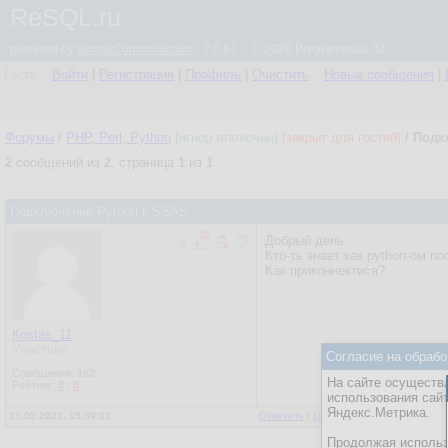
ReSQL.ru
powered by
simpleCommunicator
- 2.0.61 © 2026 Programmizd 02
Гость
Войти
|
Регистрация
|
Профиль
|
Очистить
Новые сообщения
|
Форумы
/
PHP, Perl, Python
[игнор отключен]
[закрыт для гостей]
/
Подк
2
сообщений из
2
, страница
1
из
1
Подключение Python к SSAS
Добрый день.
Кто-ть знает как python-ом 
Как приконнектися?
Кostas_11
Участник
Согласие на обрабо
Сообщения:
162
На сайте осуществл
Рейтинг:
0
/
0
использования сай
Яндекс.Метрика.
15.02.2022, 15:39:02
Ответить
|
Цитировать
|
Написать
Продолжая использо