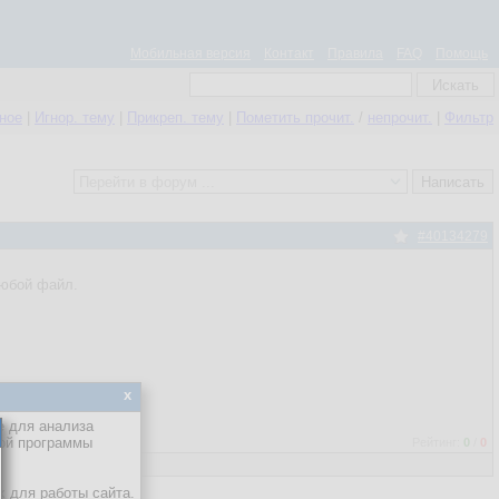
Мобильная версия
Контакт
Правила
FAQ
Помощь
нное
|
Игнор. тему
|
Прикреп. тему
|
Пометить прочит.
/
непрочит.
|
Фильтр
#40134279
любой файл.
x
е для анализа
кой программы
Рейтинг:
0
/
0
х для работы сайта.