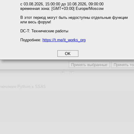
ожете выбрать по своему усмотрению.
с 03.08.2026, 15:00:00 до 10.08.2026, 09:00:00
временная зона: [GMT+03:00] Europe/Moscow
м ссылкам мы можете ознакомиться с действующим на сайте пользова
но приконектиться к базе данных. Про чем тут SSAS?
итикой конфиденциальности.
В этот период могут быть недоступны отдельные функции
или весь форум!
соглашение
циальности
DC-T: Технические работы
Подробнее:
https://t.me/it_works_org
okie
а статистики
етинга и рекламы
лючение Python к SSAS