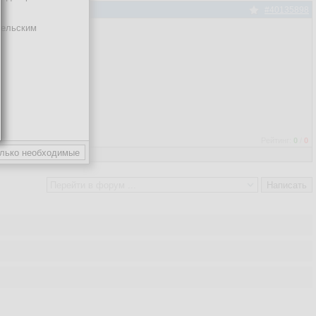
#40135898
тельским
Рейтинг:
0
/
0