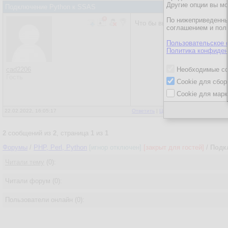
Другие опции вы м
Подключение Python к SSAS
По нижеприведенны
Что бы выполнить запрос нуж
соглашением и пол
Пользовательское 
Политика конфиден
cad2206
Необходимые co
Гость
Cookie для сбор
Cookie для марк
22.02.2022, 16:05:17
Ответить
|
Цитировать
|
Написать
2
сообщений из
2
, страница
1
из
1
Форумы
/
PHP, Perl, Python
[игнор отключен]
[закрыт для гостей]
/
Подк
Читали тему
(0):
Читали форум (0):
Пользователи онлайн (0):