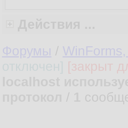
Действия ...
Форумы
/
WinForms,
отключен]
[закрыт д
localhost использ
протокол
/
1
сообще