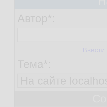
Н
Автор*:
Ввести 
Тема*:
Со