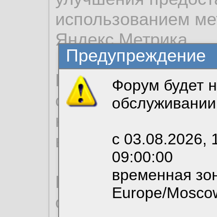
использованием ме
Яндекс.Метрика.
Предупреждение
Продолжая использо
Форум будет н
согласие на обрабо
обслуживании
необходимых для р
с 03.08.2026, 
вы можете выбрать
09:00:00
временная зон
По нижеприведенн
Europe/Mosco
ознакомиться с де