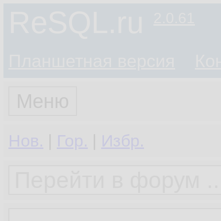
ReSQL.ru
2.0.61
Планшетная версия
Ко
Меню
Нов.
|
Гор.
|
Избр.