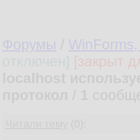
Форумы
/
WinForms,
отключен]
[закрыт д
localhost использ
протокол
/
1
сообще
Читали тему
(0):