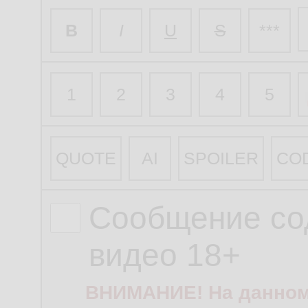
B
I
U
S
***
1
2
3
4
5
QUOTE
AI
SPOILER
CO
Сообщение со
видео 18+
ВНИМАНИЕ! На данном