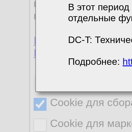
пользовательским 
В этот период
конфиденциальност
отдельные фу
Пользовательское 
DC-T: Техниче
Политика конфиде
Подробнее:
ht
Необходимые co
Cookie для сбор
Cookie для марк