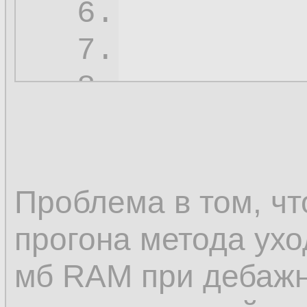
6.
7.
          
8.
9.
10.
11.
Проблема в том, чт
12.
прогона метода ух
13.
мб RAM при дебажн