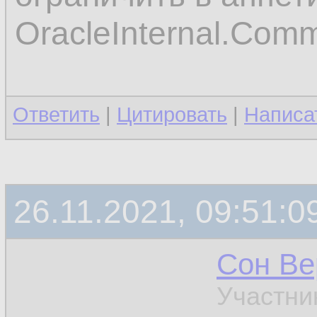
23.
OracleInternal.Co
         
24.
          
25.
Ответить
|
Цитировать
|
Написа
26.
27.
26.11.2021, 09:51:0
Сон Ве
Участни