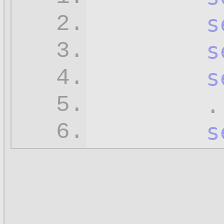
s
2.
s
3.
s
4.
	...

5.
s
6.