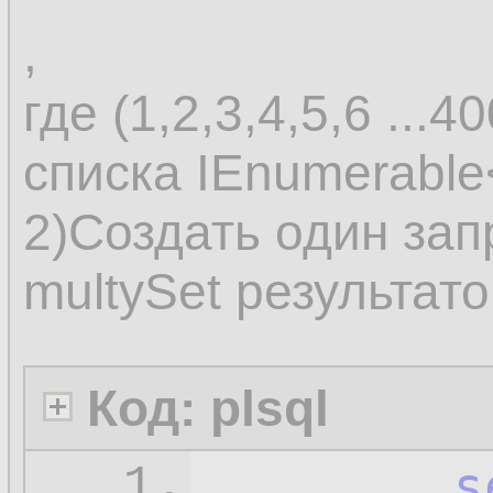
,
где (1,2,3,4,5,6 ...
списка IEnumerabl
2)Создать один зап
multySet результато
Код: plsql
s
1.