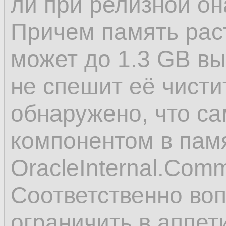
         
14.
ли при релизной он
15.
Причем память рас
         
16.
может до 1.3 GB вы
         
17.
не спешит её чисти
         
18.
обнаружено, что 
         
19.
компонентом в пам
         
20.
OracleInternal.Com
21.
Соответственно воп
         
22.
ограничить в аппет