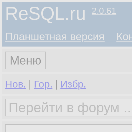
ReSQL.ru
2.0.61
Планшетная версия
Ко
Меню
Нов.
|
Гор.
|
Избр.