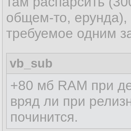
там распарсить (300
общем-то, ерунда),
требуемое одним з
vb_sub
+80 мб RAM при д
вряд ли при релиз
починится.