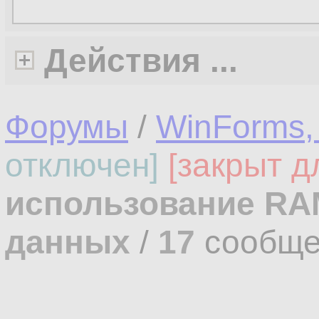
Действия ...
Форумы
/
WinForms,
отключен]
[закрыт д
использование RAM
данных
/
17
сообще