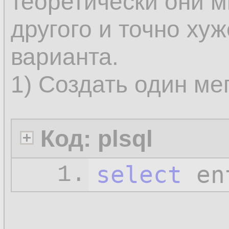
теоретически они м
другого и точно ху
варианта.
1) Создать один ме
Код: plsql
select
 en
1.