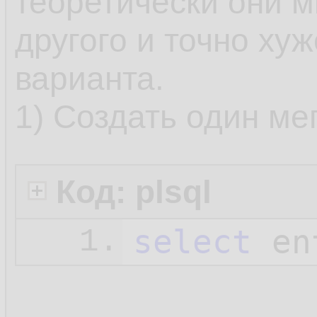
теоретически они м
другого и точно ху
варианта.
1) Создать один ме
Код: plsql
select
 en
1.