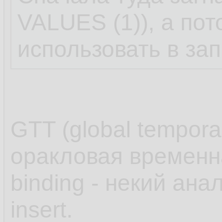
VALUES (1)), а по
использовать в зап
GTT (global temporar
оракловая временна
binding - некий ана
insert.