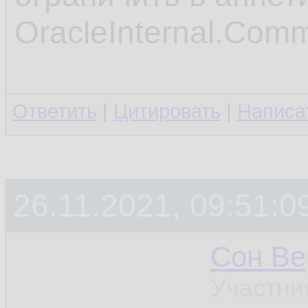
23.
OracleInternal.Co
         
24.
          
25.
Ответить
|
Цитировать
|
Написа
26.
27.
26.11.2021, 09:51:0
Сон Ве
Участни