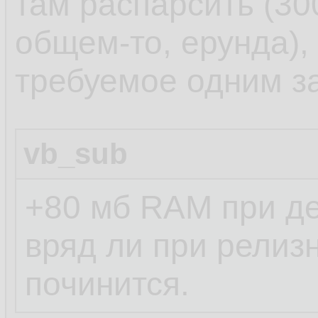
там распарсить (300
общем-то, ерунда),
требуемое одним з
vb_sub
+80 мб RAM при д
вряд ли при релиз
починится.