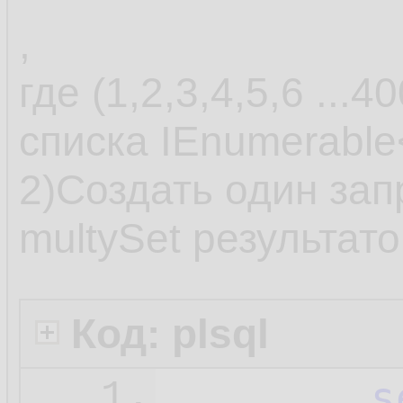
,
где (1,2,3,4,5,6 ...
списка IEnumerabl
2)Создать один зап
multySet результато
Код: plsql
s
1.