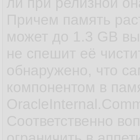
         
14.
ли при релизной он
15.
Причем память рас
         
16.
может до 1.3 GB вы
         
17.
не спешит её чисти
         
18.
обнаружено, что 
         
19.
компонентом в пам
         
20.
OracleInternal.Com
21.
Соответственно воп
         
22.
ограничить в аппет