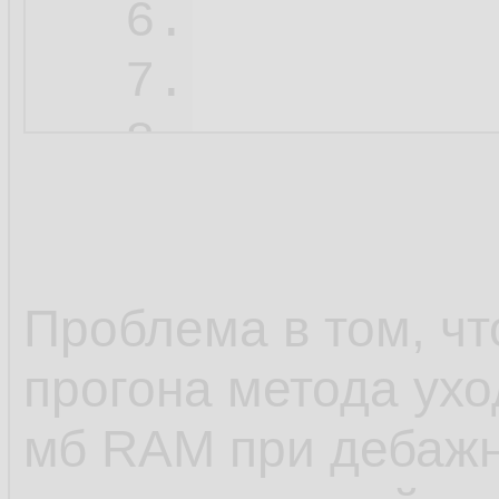
6.
7.
          
8.
9.
10.
11.
Проблема в том, чт
12.
прогона метода ух
13.
мб RAM при дебажн