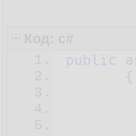
Код: c#
public
a
1.
        {

2.
3.
4.
5.