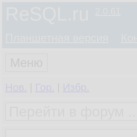
ReSQL.ru
2.0.61
Планшетная версия
Ко
Меню
Нов.
|
Гор.
|
Избр.