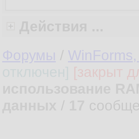
Действия ...
Форумы
/
WinForms,
отключен]
[закрыт д
использование RAM
данных
/
17
сообще