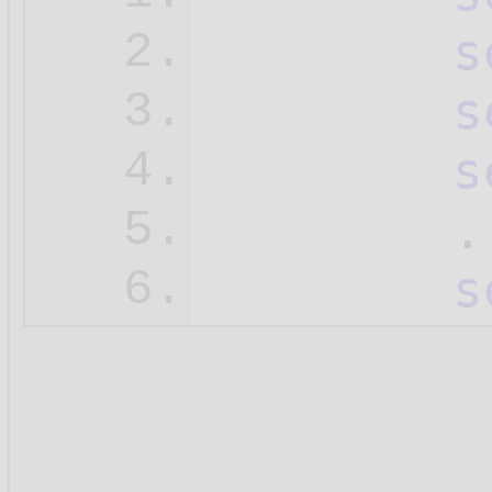
s
2.
s
3.
s
4.
	...

5.
s
6.