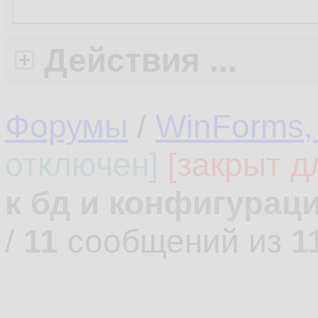
Действия ...
Форумы
/
WinForms,
отключен]
[закрыт д
к бд и конфигурац
/
11
сообщений из
1