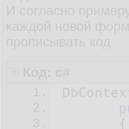
И согласно примеру
каждой новой форм
прописывать код
Код: c#
 DbContex
1.
p
2.
{

3.