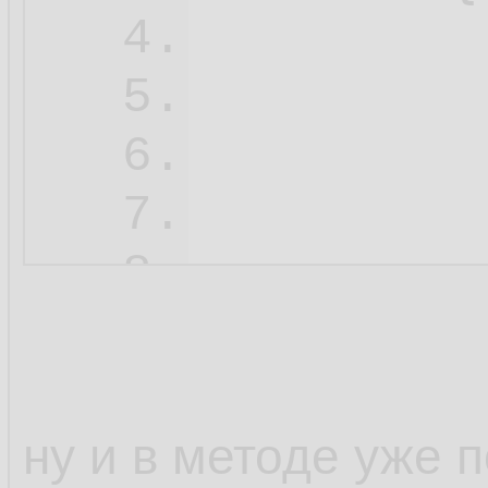
         
4.
5.
         
6.
7.
         
8.
9.
10.
11.
ну и в методе уже 