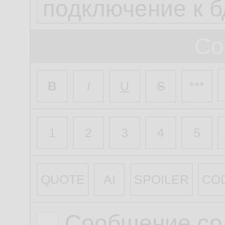
Со
B
I
U
S
***
1
2
3
4
5
QUOTE
AI
SPOILER
CO
Сообщение со