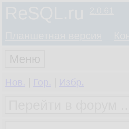
ReSQL.ru
2.0.61
Планшетная версия
Ко
Меню
Нов.
|
Гор.
|
Избр.