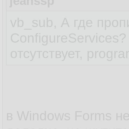
jeanssp
vb_sub, А где про
ConfigureServices? 
отсутствует, progra
в Windows Forms нет