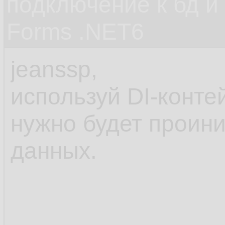
подключение к бд и
Forms .NET6
jeanssp,
используй DI-контей
нужно будет проини
данных.