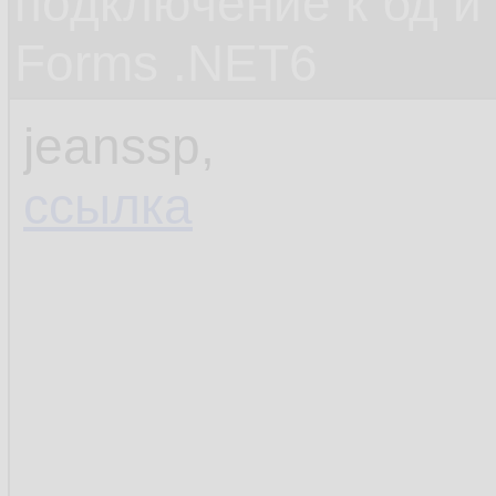
подключение к бд и
Forms .NET6
jeanssp,
ссылка