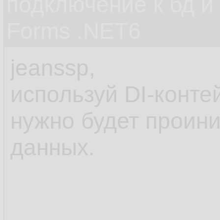
подключение к бд и
Forms .NET6
jeanssp,
используй DI-контей
нужно будет проини
данных.