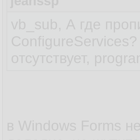
jeanssp
vb_sub, А где про
ConfigureServices? 
отсутствует, progra
в Windows Forms нет