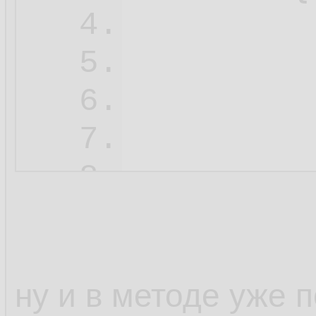
         
4.
5.
         
6.
7.
         
8.
9.
10.
11.
ну и в методе уже 