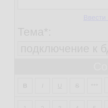
Ввести 
Тема*:
Со
B
I
U
S
***