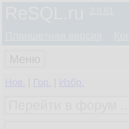
ReSQL.ru
2.0.61
Планшетная версия
Ко
Меню
Нов.
|
Гор.
|
Избр.