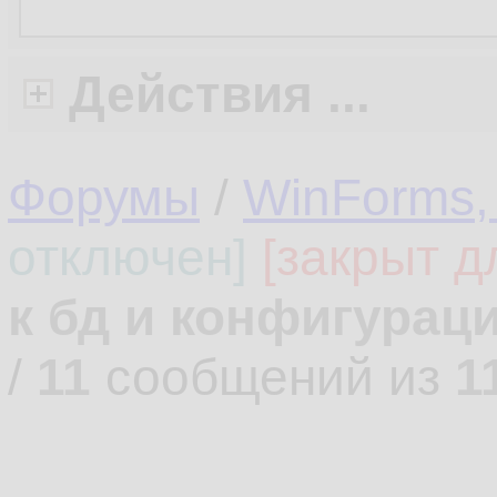
Действия ...
Форумы
/
WinForms,
отключен]
[закрыт д
к бд и конфигурац
/
11
сообщений из
1