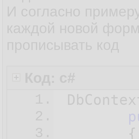
И согласно примеру
каждой новой форм
прописывать код
Код: c#
 DbContex
1.
p
2.
{

3.