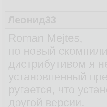
Леонид33
Roman Mejtes,
по новый скомпил
дистрибутивом я н
установленный пр
ругается, что уст
другой версии.