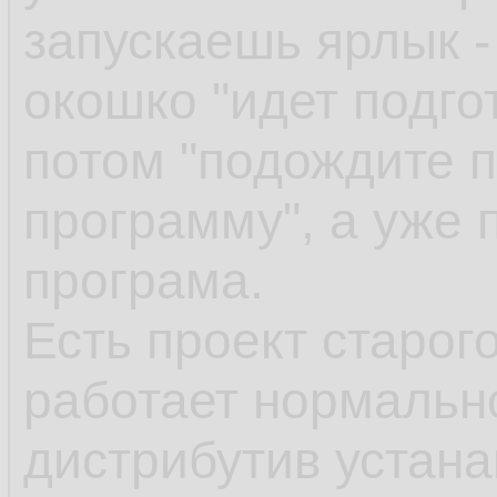
запускаешь ярлык -
окошко "идет подгот
потом "подождите п
программу", а уже 
програма.
Есть проект старог
работает нормально
дистрибутив устан