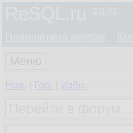
ReSQL.ru
2.0.61
Планшетная версия
Ко
Меню
Нов.
|
Гор.
|
Избр.