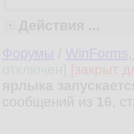
Действия ...
Форумы
/
WinForms,
отключен]
[закрыт д
ярлыка запускаетс
сообщений из
16
, с