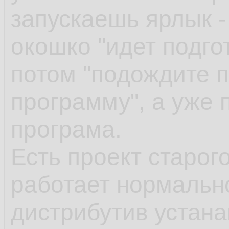
запускаешь ярлык -
окошко "идет подгот
потом "подождите п
программу", а уже 
програма.
Есть проект старог
работает нормально
дистрибутив устан