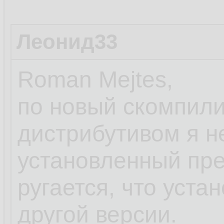
Леонид33
Roman Mejtes,
по новый скомпил
дистрибутивом я н
установленный пр
ругается, что уст
другой версии.