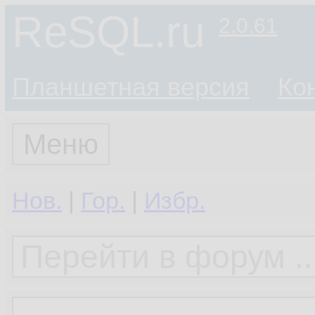
ReSQL.ru
2.0.61
Планшетная версия
Ко
Меню
Нов.
|
Гор.
|
Избр.