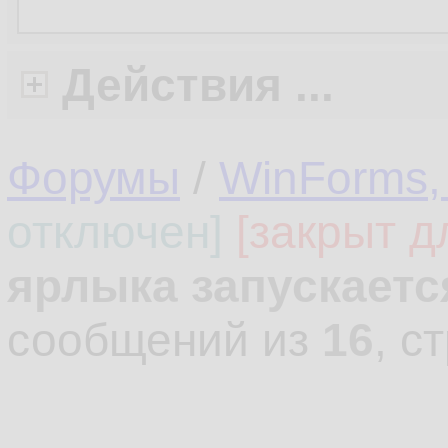
Действия ...
Форумы
/
WinForms,
отключен]
[закрыт д
ярлыка запускаетс
сообщений из
16
, с