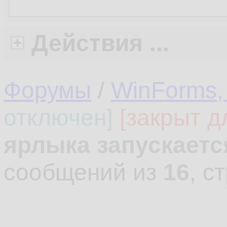
Действия ...
Форумы
/
WinForms,
отключен]
[закрыт д
ярлыка запускаетс
сообщений из
16
, с