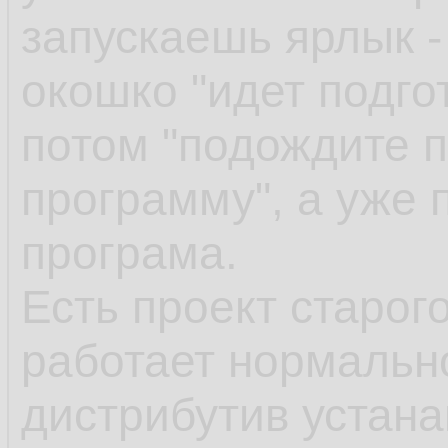
запускаешь ярлык -
окошко "идет подгот
потом "подождите п
программу", а уже 
програма.
Есть проект старог
работает нормально
дистрибутив устан