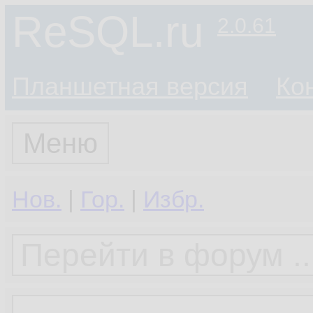
ReSQL.ru
2.0.61
Планшетная версия
Ко
Меню
Нов.
|
Гор.
|
Избр.