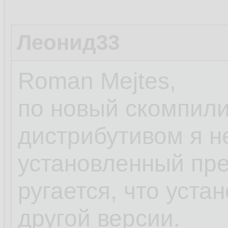
Леонид33
Roman Mejtes,
по новый скомпил
дистрибутивом я н
установленный пр
ругается, что уст
другой версии.