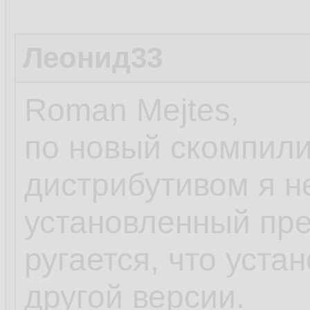
Леонид33
Roman Mejtes,
по новый скомпил
дистрибутивом я н
установленный пр
ругается, что уст
другой версии.