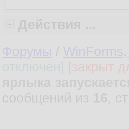
Действия ...
Форумы
/
WinForms,
отключен]
[закрыт д
ярлыка запускаетс
сообщений из
16
, с