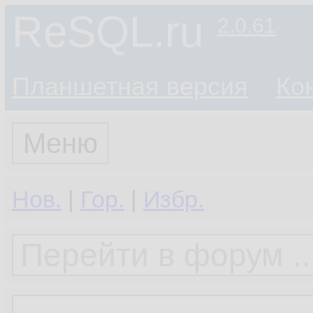
ReSQL.ru
2.0.61
Планшетная версия
Ко
Меню
Нов.
|
Гор.
|
Избр.