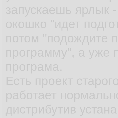
запускаешь ярлык -
окошко "идет подгот
потом "подождите п
программу", а уже 
програма.
Есть проект старог
работает нормально
дистрибутив устан