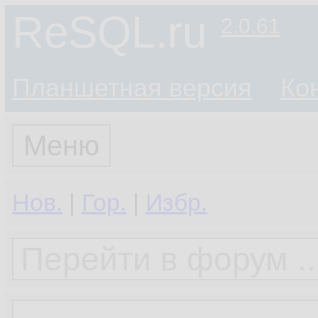
ReSQL.ru
2.0.61
Планшетная версия
Ко
Меню
Нов.
|
Гор.
|
Избр.