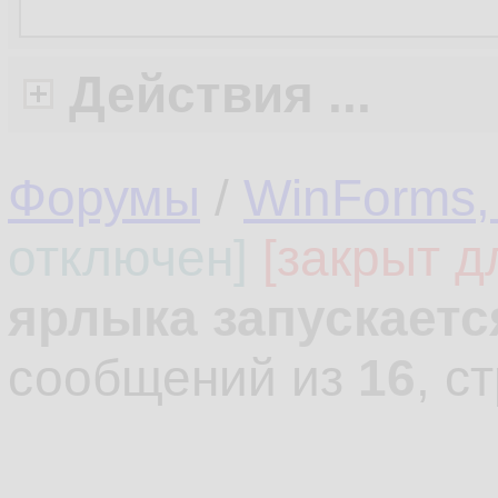
Действия ...
Форумы
/
WinForms,
отключен]
[закрыт д
ярлыка запускаетс
сообщений из
16
, с