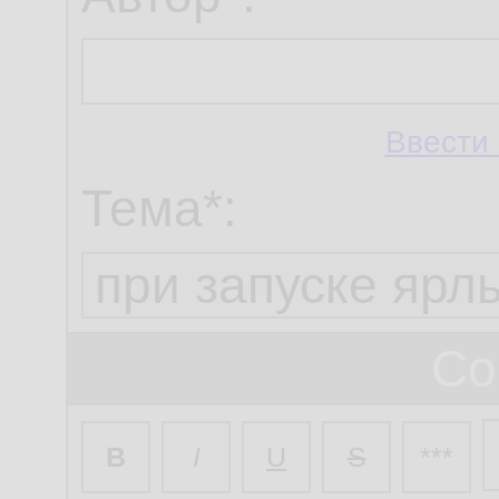
Ввести 
Тема*:
Со
B
I
U
S
***