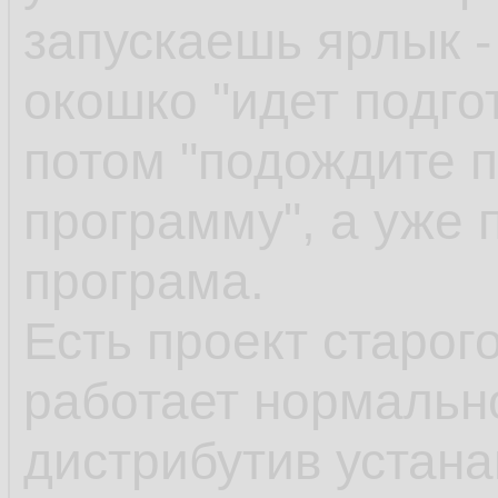
запускаешь ярлык -
окошко "идет подгот
потом "подождите п
программу", а уже 
програма.
Есть проект старог
работает нормально
дистрибутив устан