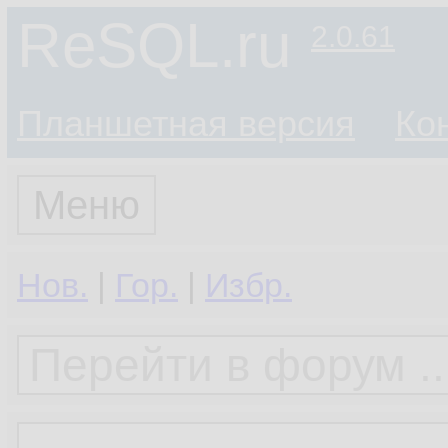
ReSQL.ru
2.0.61
Планшетная версия
Ко
Меню
Нов.
|
Гор.
|
Избр.