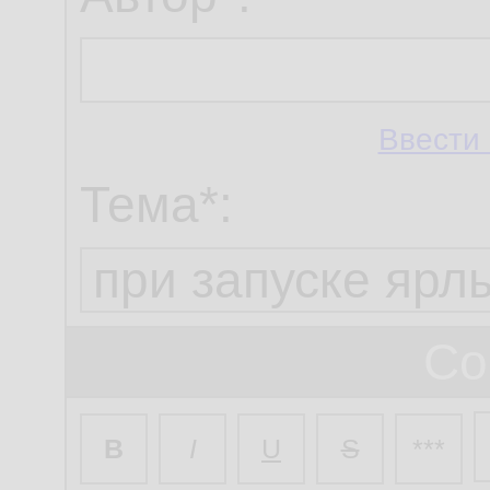
Ввести 
Тема*:
Со
B
I
U
S
***