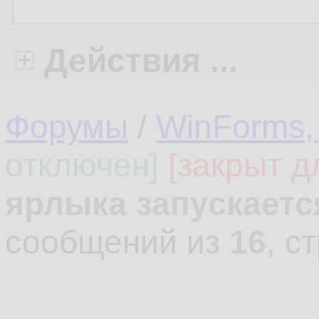
Действия ...
Форумы
/
WinForms,
отключен]
[закрыт д
ярлыка запускаетс
сообщений из
16
, с