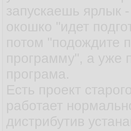
запускаешь ярлык -
окошко "идет подгот
потом "подождите п
программу", а уже 
програма.
Есть проект старог
работает нормально
дистрибутив устан