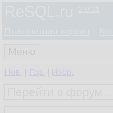
ReSQL.ru
2.0.61
Планшетная версия
Ко
Меню
Нов.
|
Гор.
|
Избр.