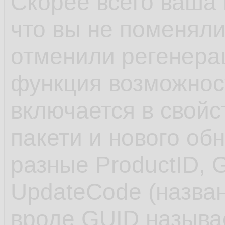
Скорее всего ваша 
что вы не поменяли
отменили регенера
функция возможнос
включается в свойс
пакети и нового об
разные ProductID, 
UpdateCode (назван
вроде GUID называе