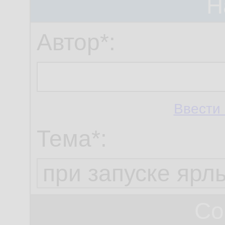
Н
Автор*:
Ввести 
Тема*:
Со