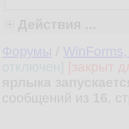
Действия ...
Форумы
/
WinForms,
отключен]
[закрыт д
ярлыка запускаетс
сообщений из
16
, с