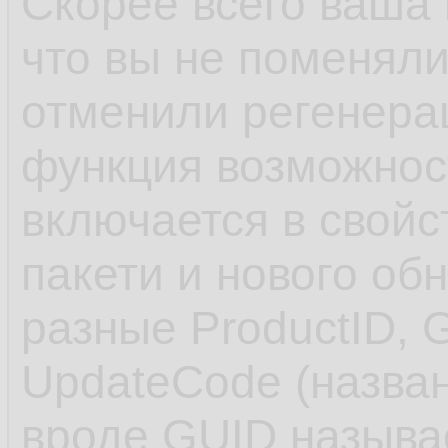
Скорее всего ваша 
что вы не поменяли
отменили регенера
функция возможнос
включается в свойс
пакети и нового об
разные ProductID, 
UpdateCode (назван
вроде GUID называе