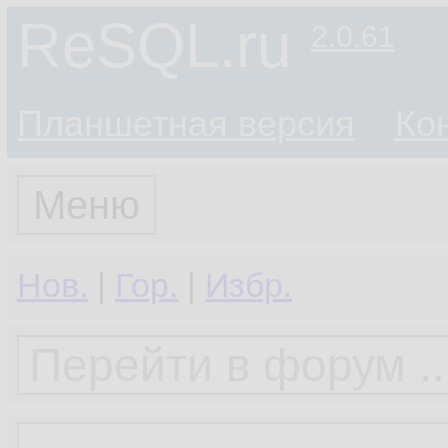
ReSQL.ru
2.0.61
Планшетная версия
Ко
Меню
Нов.
|
Гор.
|
Избр.