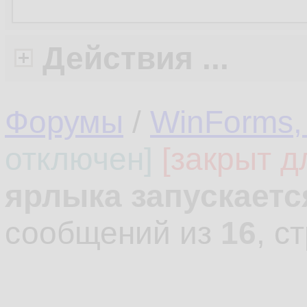
Действия ...
Форумы
/
WinForms,
отключен]
[закрыт д
ярлыка запускаетс
сообщений из
16
, с