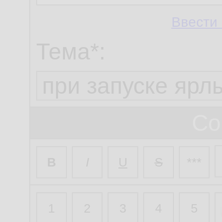
Ввести 
Тема*:
Со
B
I
U
S
***
1
2
3
4
5