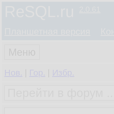
ReSQL.ru
2.0.61
Планшетная версия
Ко
Меню
Нов.
|
Гор.
|
Избр.