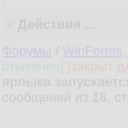
Действия ...
Форумы
/
WinForms,
отключен]
[закрыт д
ярлыка запускаетс
сообщений из
16
, с