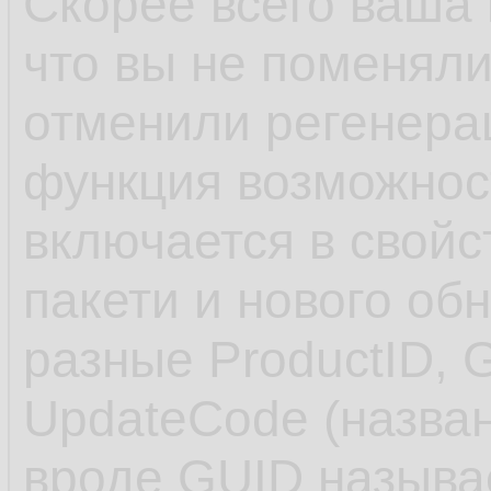
Скорее всего ваша 
что вы не поменяли
отменили регенера
функция возможнос
включается в свойс
пакети и нового об
разные ProductID, 
UpdateCode (назван
вроде GUID называе