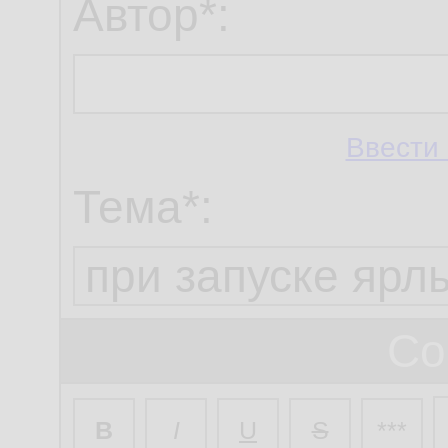
Автор*:
Ввести 
Тема*:
Со
B
I
U
S
***