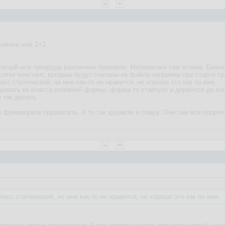
ложнее чем 2+2.
нкций или процедур различных проверок. Математика там всякая. Бизне
сяток констант, которые будут считаны из файла например при старте п
сс статический, но мне как-то не нравится, не хорошо это как по мне.
ызвать из класса основной формы, форма то стартует и держится до ко
 так делать.
 фремворков поработать. А то так дураком и помру. Они там все попрячу
асс статический, но мне как-то не нравится, не хорошо это как по мне.