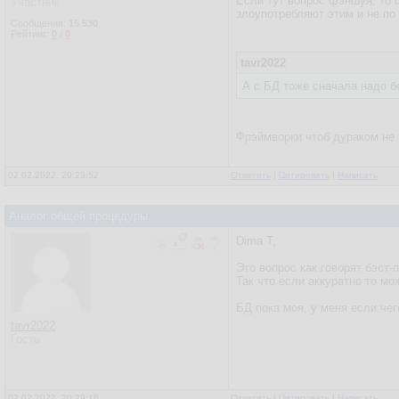
Если тут вопрос фэншуя, то с
Участник
злоупотребляют этим и не по
Сообщения:
15 530
Рейтинг:
0
/
0
tavr2022
А с БД тоже сначала надо бе
Фрэймворки чтоб дураком не 
02.02.2022, 20:23:52
Ответить
|
Цитировать
|
Написать
Аналог общей процедуры.
Dima T,
Это вопрос как говорят бэст-
Так что если аккуратно то м
БД пока моя, у меня если че
tavr2022
Гость
02.02.2022, 20:29:16
Ответить
|
Цитировать
|
Написать