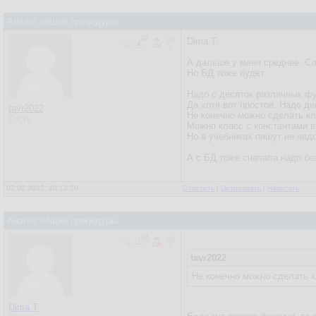
Аналог общей процедуры.
Dima T,
А дальше у меня среднее. С
Но БД тоже будет.
Надо с десяток различных фу
Да хотя вот простое. Надо де
tavr2022
Не конечно можно сделать кла
Гость
Можно класс с константами в
Но в учебниках пишут не надо
А с БД тоже сначала надо без
02.02.2022, 20:13:20
Ответить
|
Цитировать
|
Написать
Аналог общей процедуры.
tavr2022
Не конечно можно сделать кл
Dima T