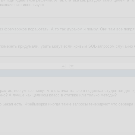
ам ищи идеальное решение. А так статика как раз для таких целей, а то 
 назначению используют.
з фремворков поработать. А то так дураком и помру. Они там все попряч
помереть придумали, убить могут если кривым SQL-запросом случайно 
практик, все умные пишут что статика только в поделках студентов для к
ожно? А лучше как целиком класс в статике или только методы?
го бекап есть. Фреймворки иногда такие запросы генерируют что сервера