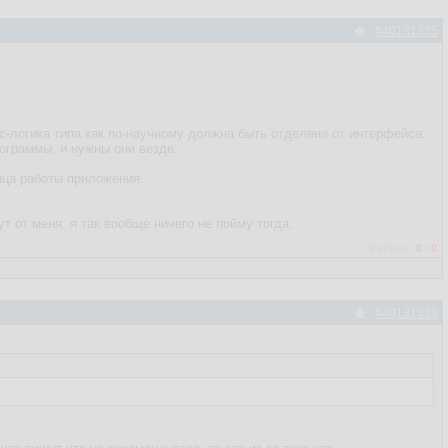
#40131325
с-логика типа как по-научному должна быть отделена от интерфейса.
рограммы, и нужны они везде.
нца работы приложения.
т от меня. я так вообще ничего не пойму тогда.
Рейтинг:
0
/
0
#40131329