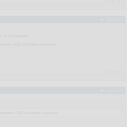
Рейтинг:
0
/
0
#40131272
ь по требованию.
ючение к БД постоянно открытое.
Рейтинг:
0
/
0
#40131279
лючение к БД постоянно открытое.