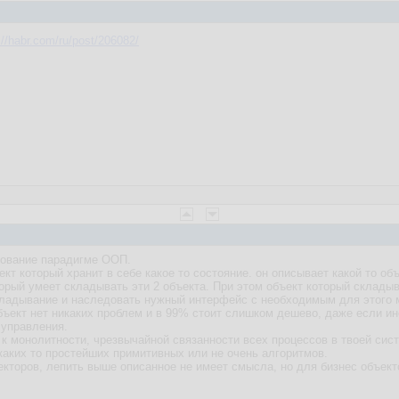
://habr.com/ru/post/206082/
едование парадигме ООП.
ект который хранит в себе какое то состояние. он описывает какой то об
оторый умеет складывать эти 2 объекта. При этом объект который склад
кладывание и наследовать нужный интерфейс с необходимым для этого 
объект нет никаких проблем и в 99% стоит слишком дешево, даже если и
 управления.
 к монолитности, чрезвычайной связанности всех процессов в твоей сист
аких то простейших примитивных или не очень алгоритмов.
екторов, лепить выше описанное не имеет смысла, но для бизнес объект