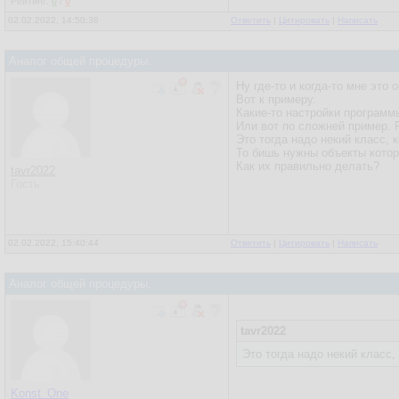
Рейтинг:
0
/
0
02.02.2022, 14:50:36
Ответить
|
Цитировать
|
Написать
Аналог общей процедуры.
Ну где-то и когда-то мне это 
Вот к примеру.
Какие-то настройки программ
Или вот по сложней пример. 
Это тогда надо некий класс, 
То бишь нужны объекты котор
Как их правильно делать?
tavr2022
Гость
02.02.2022, 15:40:44
Ответить
|
Цитировать
|
Написать
Аналог общей процедуры.
tavr2022
Это тогда надо некий класс,
Konst_One