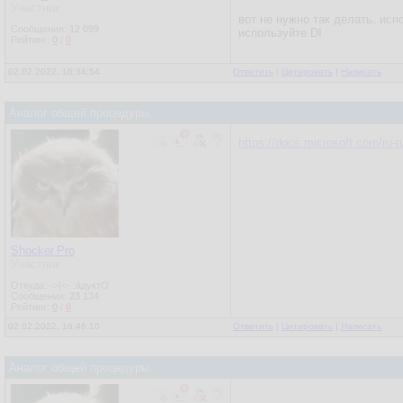
Участник
вот не нужно так делать. ис
Сообщения:
12 099
используйте DI
Рейтинг:
0
/
0
02.02.2022, 16:34:54
Ответить
|
Цитировать
|
Написать
Аналог общей процедуры.
https://docs.microsoft.com/ru-
Shocker.Pro
Участник
Откуда: ->|<- :адуктО
Сообщения:
23 134
Рейтинг:
0
/
0
02.02.2022, 16:46:10
Ответить
|
Цитировать
|
Написать
Аналог общей процедуры.