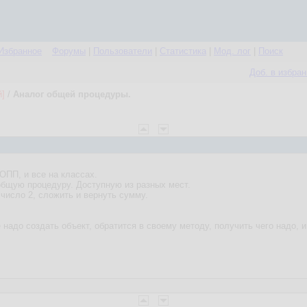
Избранное
Форумы
|
Пользователи
|
Статистика
|
Мод. лог
|
Поиск
Доб. в избра
й]
/
Аналог общей процедуры.
ОПП, и все на классах.
общую процедуру. Доступную из разных мест.
 число 2, сложить и вернуть сумму.
 надо создать объект, обратится в своему методу, получить чего надо, и