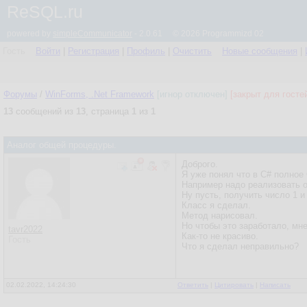
ReSQL.ru
powered by
simpleCommunicator
- 2.0.61 © 2026 Programmizd 02
Гость
Войти
|
Регистрация
|
Профиль
|
Очистить
Новые сообщения
|
Форумы
/
WinForms, .Net Framework
[игнор отключен]
[закрыт для госте
13
сообщений из
13
, страница
1
из
1
Аналог общей процедуры.
Доброго.
Я уже понял что в C# полное 
Например надо реализовать 
Ну пусть, получить число 1 и
Класс я сделал.
Метод нарисовал.
Но чтобы это заработало, мне
tavr2022
Как-то не красиво.
Гость
Что я сделал неправильно?
02.02.2022, 14:24:30
Ответить
|
Цитировать
|
Написать