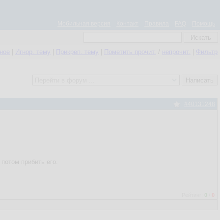
Мобильная версия
Контакт
Правила
FAQ
Помощь
нное
|
Игнор. тему
|
Прикреп. тему
|
Пометить прочит.
/
непрочит.
|
Фильтр
#40131248
 потом прибить его.
Рейтинг:
0
/
0