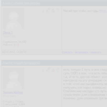
Аналог общей процедуры.
Читай про static методы
https
Dima T
Участник
Сообщения:
15 530
Рейтинг:
0
/
0
02.02.2022, 14:29:19
Ответить
|
Цитировать
|
Написать
Аналог общей процедуры.
есть только 1 путь и это сл
суть ООП в том, что есть объ
т.д. И есть другой объект, к
контракта на эту операцию с
в том, чтоб инстанцировать 
получить его через инверсию
Статические методы это путь
Roman Mejtes
существует для совершения к
Участник
Конечно, для сложения 2ух в
Откуда: г. Пермь
Сообщения:
4 264