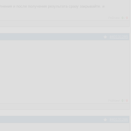
лнения и после получения результата сразу закрывайте. и
Рейтинг:
0
/
0
#40131285
Рейтинг:
0
/
0
#40131286