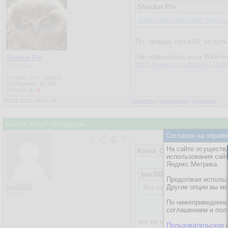
Shocker.Pro
https://docs.microsoft.com/ru
Тут, правда, про ASP, но суть
Как подключить это к WinFor
Shocker.Pro
https://www.sql.ru/forum/13418
Участник
Откуда: ->|<- :адуктО
Сообщения:
23 134
Рейтинг:
0
/
0
02.02.2022, 16:47:38
Ответить
|
Цитировать
|
Написать
Аналог общей процедуры.
Согласие на обрабо
На сайте осуществл
Konst_One
использования сай
Яндекс.Метрика.
tavr2022
Продолжая использо
tavr2022
Другие опции вы м
Это тогда надо некий класс
Гость
По нижеприведенны
соглашением и пол
вот не нужно так делать. и
Пользовательское 