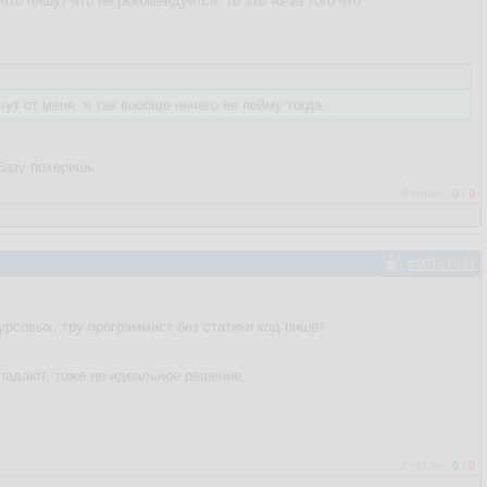
что пишут что не рекомендуется, то это из-за того что
ут от меня. я так вообще ничего не пойму тогда.
базу похеришь
Рейтинг:
0
/
0
#40131331
урсовых, тру программист без статики код пишет.
 падают, тоже не идеальное решение.
Рейтинг:
0
/
0