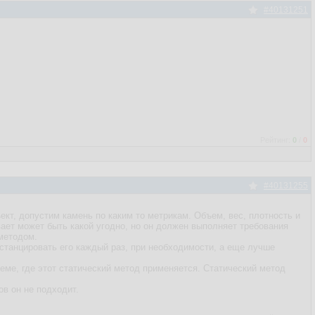
#40131251
Рейтинг:
0
/
0
#40131255
ъект, допустим камень по каким то метрикам. Объем, вес, плотность и
ывает может быть какой угодно, но он должен выполняет требования
методом.
нстанцировать его каждый раз, при необходимости, а еще лучше
еме, где этот статический метод применяется. Статический метод
ов он не подходит.