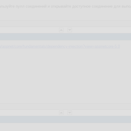
пользуйте пулл соединений и открывайте доступное соединение для выпо
ru/aspnet/core/fundamentals/dependency-injection?view=aspnetcore-5.0