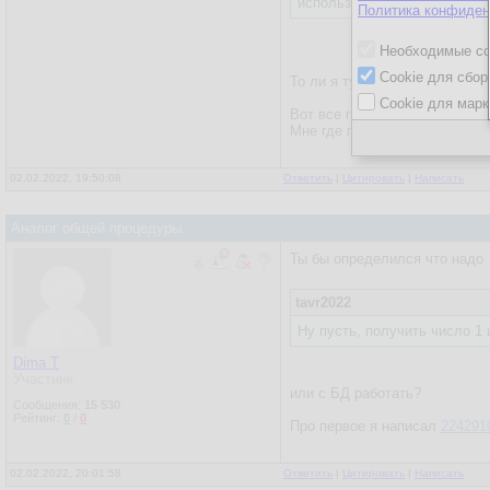
используйте DI
Политика конфиден
Необходимые co
Cookie для сбор
То ли я тупой, то ли не везе
Cookie для марк
Вот все понял что написано. 
Мне где примерчик глянуть. Я
02.02.2022, 19:50:08
Ответить
|
Цитировать
|
Написать
Аналог общей процедуры.
Ты бы определился что надо
tavr2022
Ну пусть, получить число 1 
Dima T
Участник
или с БД работать?
Сообщения:
15 530
Рейтинг:
0
/
0
Про первое я написал
224291
02.02.2022, 20:01:58
Ответить
|
Цитировать
|
Написать