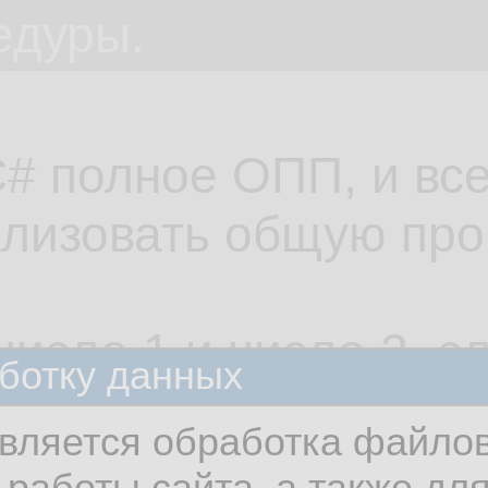
едуры.
C# полное ОПП, и все
лизовать общую про
число 1 и число 2, с
ботку данных
вляется обработка файлов
работы сайта, а также дл