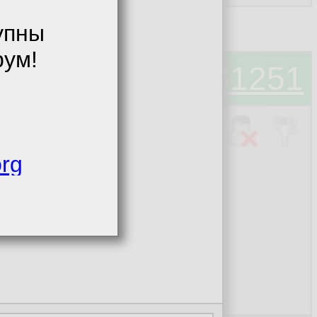
упны
рум!
#40131251
org