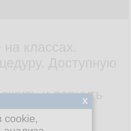
 на классах.
цедуру. Доступную
ложить и вернуть
x
 cookie,
я анализа