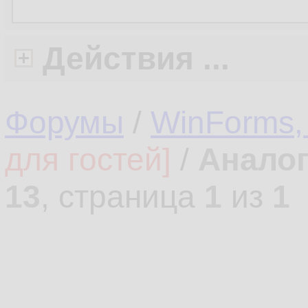
Действия ...
Форумы
/
WinForms,
для гостей]
/
Аналог
13
, страница
1
из
1