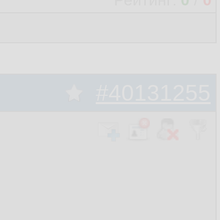
Рейтинг:
0
/
0
#40131255