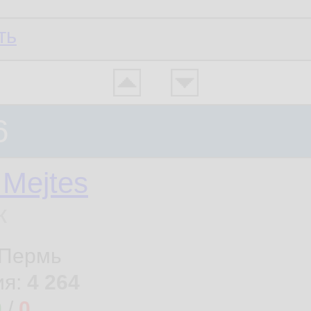
ть
6
Mejtes
к
. Пермь
ия:
4 264
0
/
0