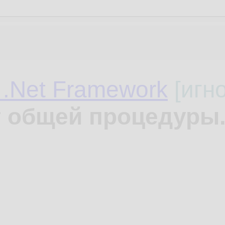
 .Net Framework
[игн
 общей процедуры