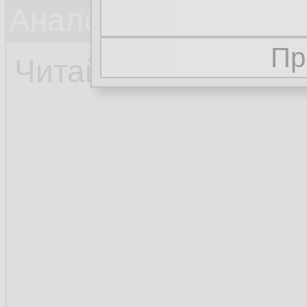
Аналог общей проц
Читай про static м