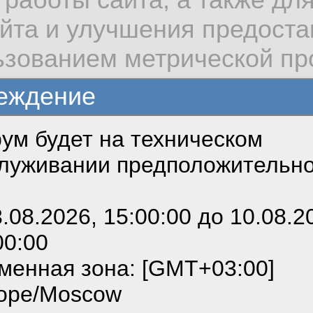
айта и улучшения предост
льзованием метрической п
отало, мне надо созд
еждение
 методу, получить че
ум будет на техническом
зовать сайт, вы даёте сог
луживании предположительн
 cookie, необходимых для
можете выбрать по своему
авильно?
3.08.2026, 15:00:00 до 10.08.2
00:00
ным ссылкам мы можете о
менная зона: [GMT+03:00]
сайте пользовательским с
ope/Moscow
ть