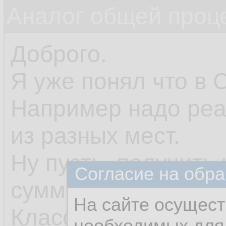
Аналог общей проц
Доброго.
Я уже понял что в 
Например надо реа
из разных мест.
Ну пусть, получить 
Согласие на обра
сумму.
На сайте осущест
Класс я сделал.
необходимых для 