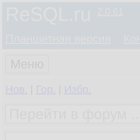
ReSQL.ru
2.0.61
Планшетная версия
Ко
Меню
Нов.
|
Гор.
|
Избр.