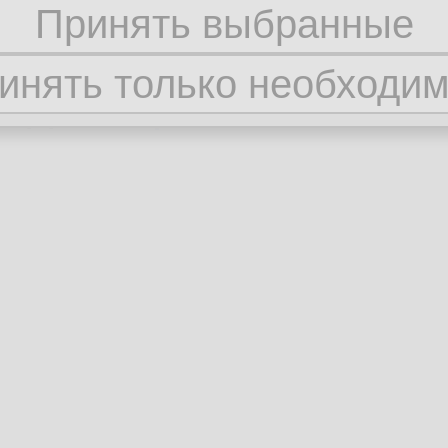
едуры.
етоды
https://habr.com