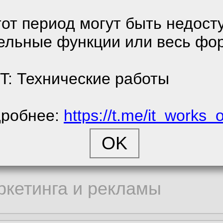
денциальности.
тот период могут быть недост
ельные функции или весь фо
е соглашение
9
енциальности
T: Технические работы
к
робнее:
https://t.me/it_works_
cookie
ия:
15 530
ора статистики
0
/
0
ркетинга и рекламы