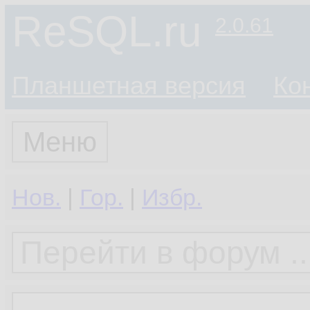
ReSQL.ru
2.0.61
Планшетная версия
Ко
Меню
Нов.
|
Гор.
|
Избр.