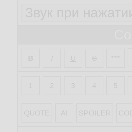
Со
B
I
U
S
***
1
2
3
4
5
QUOTE
AI
SPOILER
CO