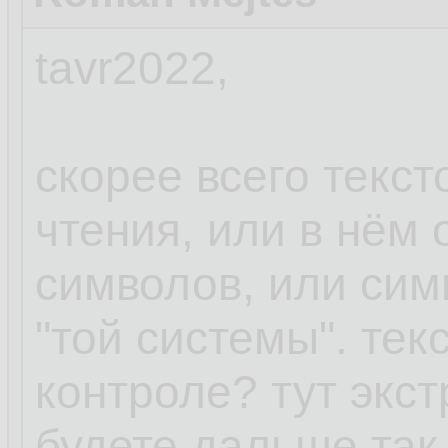
tavr2022,
скорее всего текст
чтения, или в нём
символов, или сим
"той системы". тек
контроле? тут экст
будете дальше так