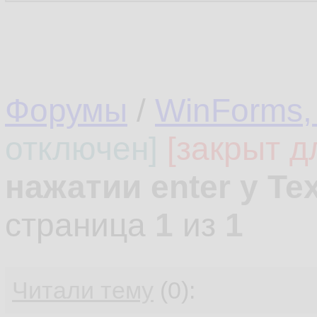
Форумы
/
WinForms,
отключен]
[закрыт д
нажатии enter у Te
страница
1
из
1
Читали тему
(0):