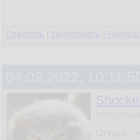
Ответить
|
Цитировать
|
Написа
04.02.2022, 10:11:5
Shocke
Участни
Откуда: ->