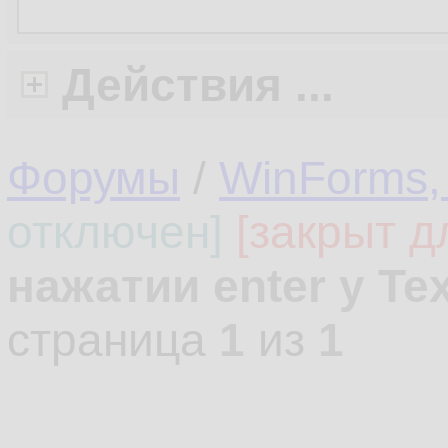
Действия ...
Форумы
/
WinForms,
отключен]
[закрыт д
нажатии enter у Te
страница
1
из
1