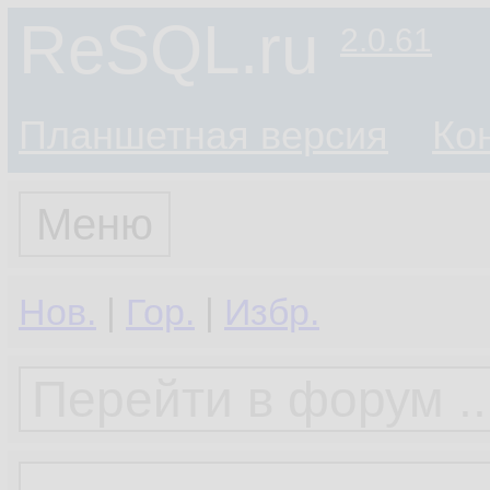
ReSQL.ru
2.0.61
Планшетная версия
Ко
Меню
Нов.
|
Гор.
|
Избр.