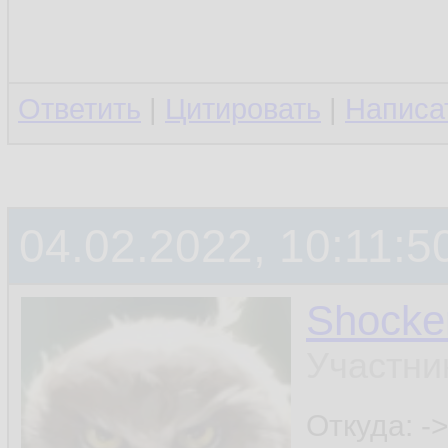
Ответить
|
Цитировать
|
Написа
04.02.2022, 10:11:5
Shocke
Участни
Откуда: ->