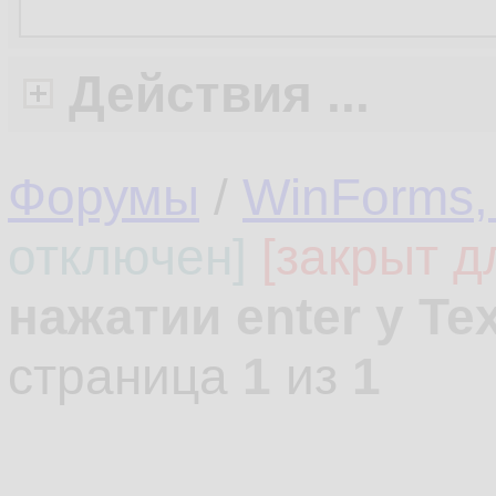
Действия ...
Форумы
/
WinForms,
отключен]
[закрыт д
нажатии enter у Te
страница
1
из
1