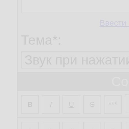
Ввести 
Тема*:
Со
B
I
U
S
***