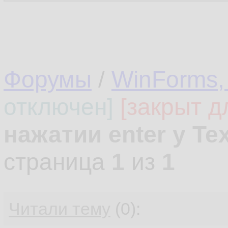
Форумы
/
WinForms,
отключен]
[закрыт д
нажатии enter у Te
страница
1
из
1
Читали тему
(0):