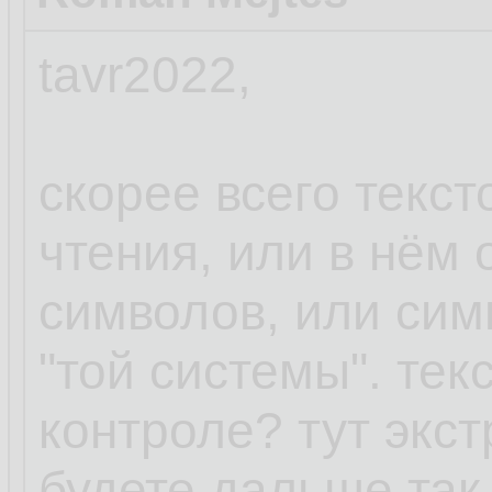
tavr2022,
скорее всего текст
чтения, или в нём
символов, или сим
"той системы". тек
контроле? тут экст
будете дальше так