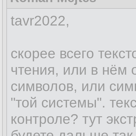
tavr2022,
скорее всего текст
чтения, или в нём
символов, или сим
"той системы". тек
контроле? тут экст
будете дальше так