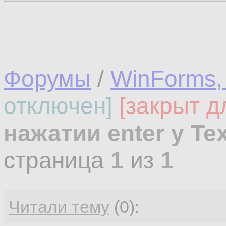
Форумы
/
WinForms,
отключен]
[закрыт д
нажатии enter у Te
страница
1
из
1
Читали тему
(0):