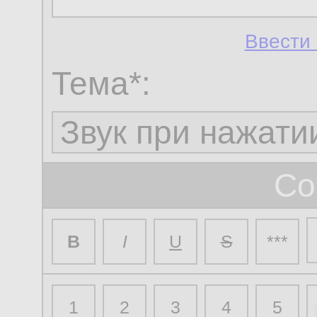
Ввести 
Тема*:
Со
B
I
U
S
***
1
2
3
4
5