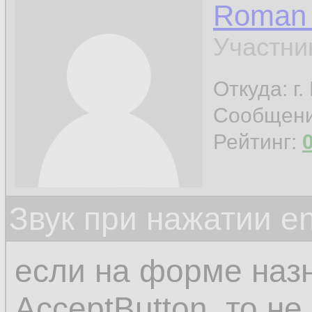
Roman 
Участни
Откуда: г
Сообщен
Рейтинг:
Звук при нажатии en
если на форме назн
AcceptButton, то не