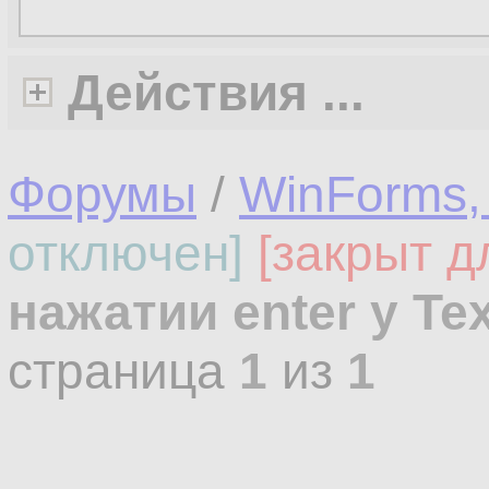
Действия ...
Форумы
/
WinForms,
отключен]
[закрыт д
нажатии enter у Te
страница
1
из
1