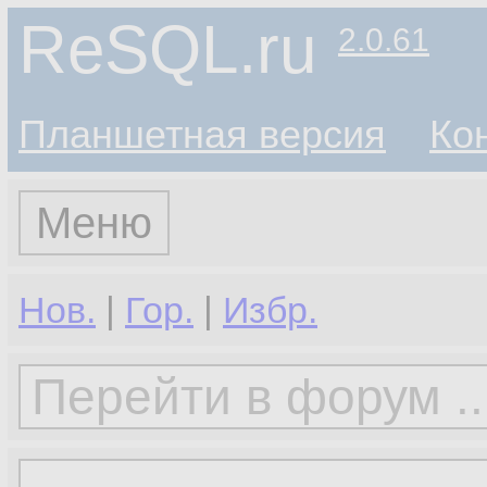
ReSQL.ru
2.0.61
Планшетная версия
Ко
Меню
Нов.
|
Гор.
|
Избр.