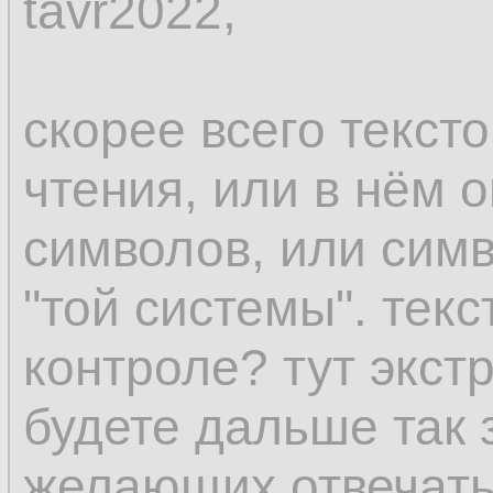
tavr2022,
скорее всего текст
чтения, или в нём 
символов, или сим
"той системы". текс
контроле? тут экст
будете дальше так 
желающих отвечать 