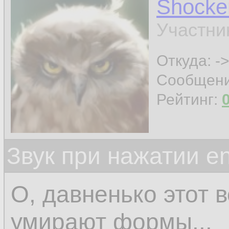
Shocke
Участни
Откуда: ->
Сообщен
Рейтинг:
Звук при нажатии en
О, давненько этот 
умирают формы...