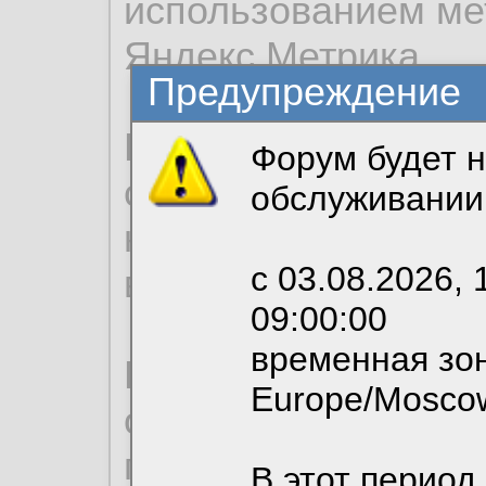
использованием ме
Яндекс.Метрика.
Предупреждение
Продолжая использо
Форум будет н
согласие на обрабо
обслуживании
необходимых для р
с 03.08.2026, 
вы можете выбрать
09:00:00
временная зон
По нижеприведенн
Europe/Mosco
ознакомиться с де
пользовательским 
В этот период