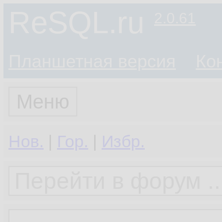
ReSQL.ru
2.0.61
Планшетная версия
Ко
Меню
Нов.
|
Гор.
|
Избр.