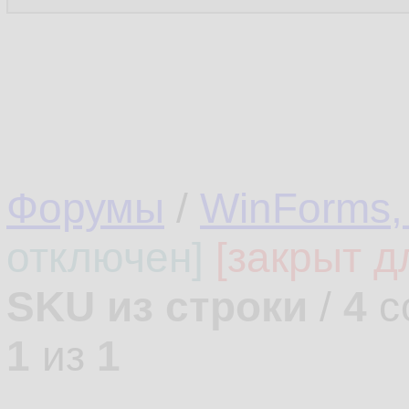
Форумы
/
WinForms,
отключен]
[закрыт д
SKU из строки
/
4
с
1
из
1