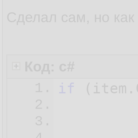
Сделал сам, но как
Код: c#
if
 (item.
1.
         
2.
3.