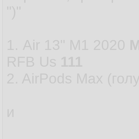
")"
1. Air 13" M1 2020
RFB Us
111
2. AirPods Max (го
и