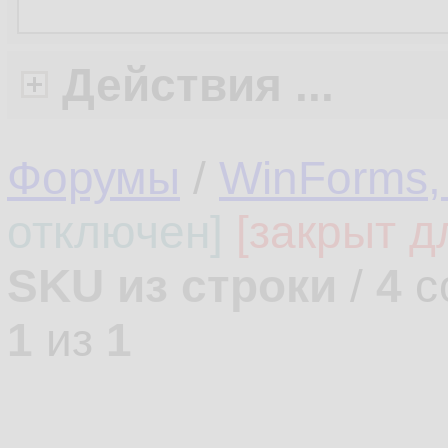
Действия ...
Форумы
/
WinForms,
отключен]
[закрыт д
SKU из строки
/
4
с
1
из
1