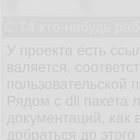
C T4 кто-нибудь ра
У проекта есть ссыл
валяется, соответст
пользовательской п
Рядом с dll пакета 
документаций, как 
добраться до этог