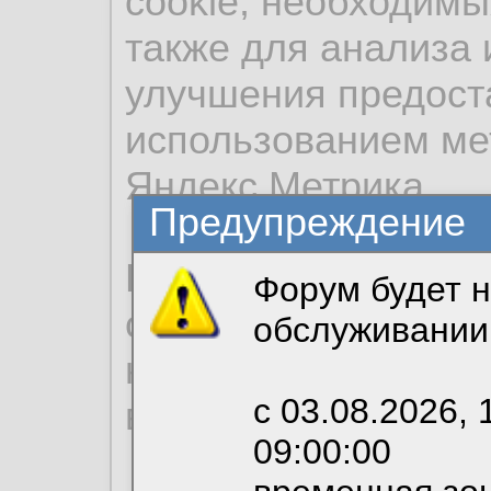
cookie, необходимы
также для анализа 
улучшения предост
использованием ме
Яндекс.Метрика.
Предупреждение
Продолжая использо
Форум будет н
согласие на обрабо
обслуживании
необходимых для р
с 03.08.2026, 
вы можете выбрать
09:00:00