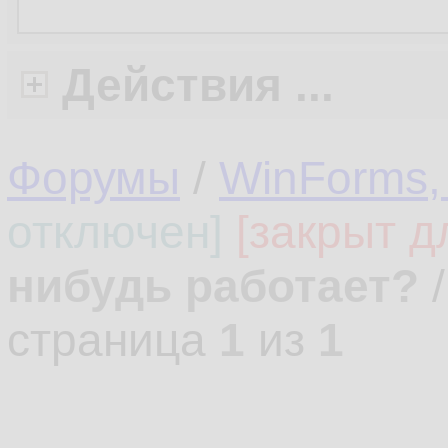
Действия ...
Форумы
/
WinForms,
отключен]
[закрыт д
нибудь работает?
страница
1
из
1