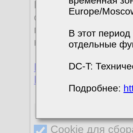
временная зон
По нижеприведенн
Europe/Mosco
ознакомиться с де
пользовательским 
В этот период
конфиденциальност
отдельные фу
Пользовательское 
DC-T: Техниче
Политика конфиде
Подробнее:
ht
Необходимые co
Cookie для сбор