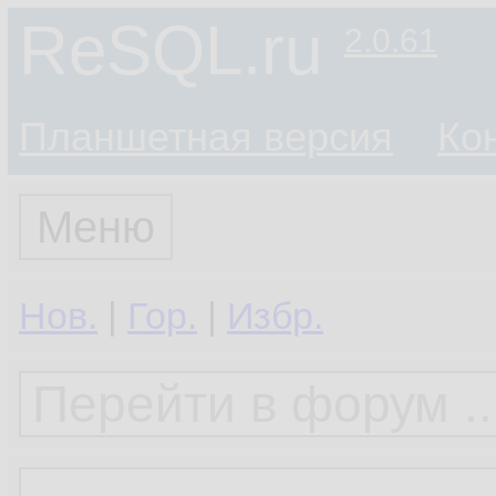
ReSQL.ru
2.0.61
Планшетная версия
Ко
Меню
Нов.
|
Гор.
|
Избр.