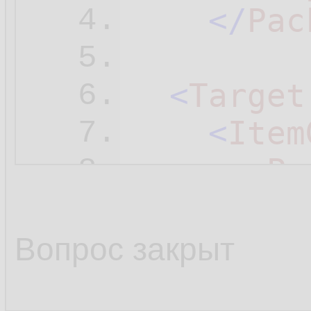
</
Pac
4.
5.
<
Target
6.
<
Item
7.
<
Pa
8.
</
Ite
9.
<
Copy
10.
Вопрос закрыт
</
Targe
11.