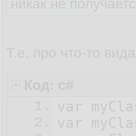
никак не получает
Т.е. про что-то вида
Код: c#
var
 myCla
1.
var
 myCla
2.