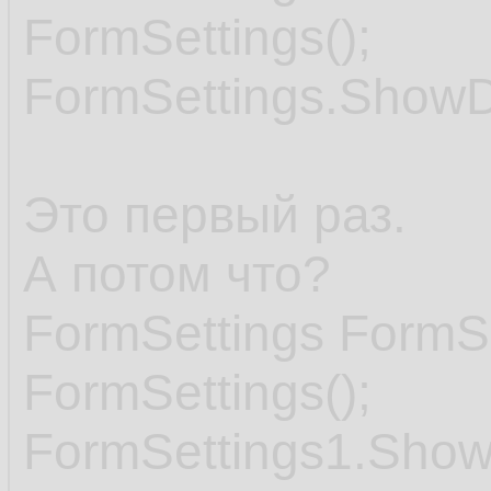
FormSettings();
FormSettings.ShowDi
Это первый раз.
А потом что?
FormSettings FormS
FormSettings();
FormSettings1.ShowD