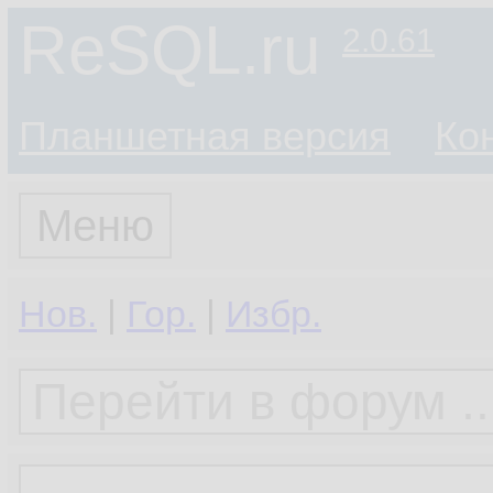
ReSQL.ru
2.0.61
Планшетная версия
Ко
Меню
Нов.
|
Гор.
|
Избр.