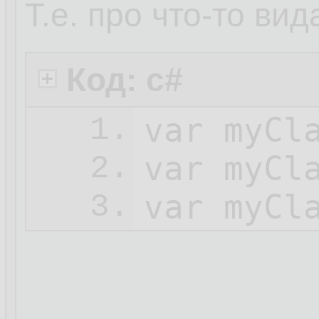
Т.е. про что-то вид
Код: c#
var
 myCl
1.
var
 myCl
2.
var
 myCl
3.