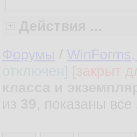
Действия ...
Форумы
/
WinForms,
отключен]
[закрыт д
класса и экземпля
из
39
, показаны все