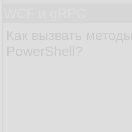
WCF и gRPC
Как вызвать метод
PowerShell?