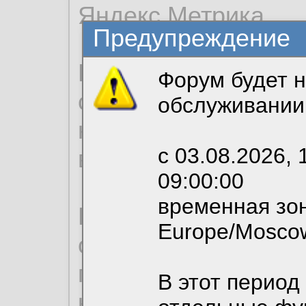
Яндекс.Метрика.
Предупреждение
Продолжая использо
Форум будет н
согласие на обрабо
обслуживании
необходимых для р
с 03.08.2026, 
вы можете выбрать
09:00:00
временная зон
По нижеприведенн
Europe/Mosco
ознакомиться с де
пользовательским 
В этот период
конфиденциальност