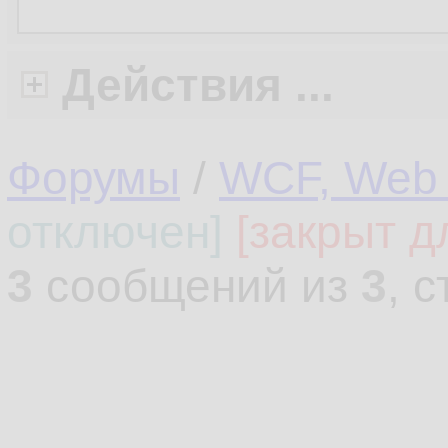
Действия ...
Форумы
/
WCF, Web 
отключен]
[закрыт д
3
сообщений из
3
, 