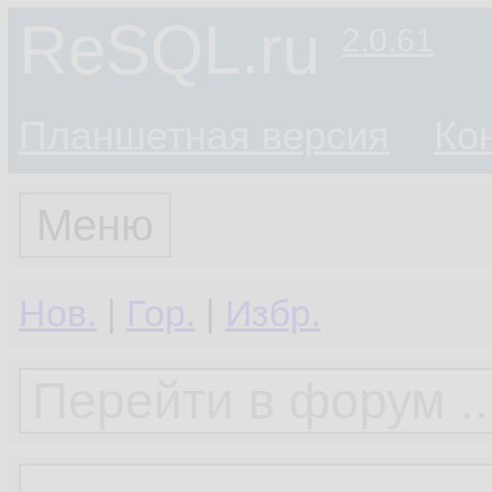
ReSQL.ru
2.0.61
Планшетная версия
Ко
Меню
Нов.
|
Гор.
|
Избр.