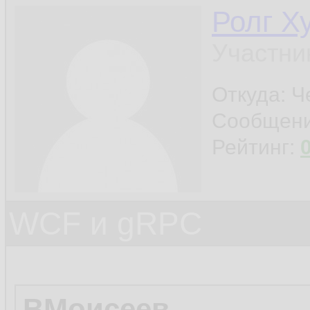
Ролг Х
Участни
Откуда: Ч
Сообщен
Рейтинг:
WCF и gRPC
ВМоисеев