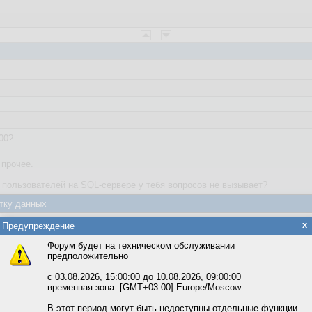
00?
 прочее.
 пользователей на SQL-сервере у тебя вопросов не вызывает?
тку данных
яется обработка файлов cookie, необходимых для работы сайта, а такж
x
Предупреждение
та и улучшения предоставляемых сервисов с использованием метричес
Форум будет на техническом обслуживании
 или имеются в виду роли тех что в ASP.NET используются?
предположительно
вать сайт, вы даёте согласие на обработку файлов cookie, необходимы
ожете выбрать по своему усмотрению.
с 03.08.2026, 15:00:00 до 10.08.2026, 09:00:00
временная зона: [GMT+03:00] Europe/Moscow
м ссылкам мы можете ознакомиться с действующим на сайте пользова
итикой конфиденциальности.
В этот период могут быть недоступны отдельные функции