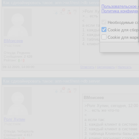
Как сдизайнировать такое: апп->wcf/rest->db server
Пользовательское 
Политика конфиден
>Ролг Хупин, сегодня, 12:00 
>... есть же что-то
<
Необходимые co
а если так:
1. каждый клиент в системе 
Cookie для сбор
2. каждый клиент в системе
Cookie для марк
3. таблица Клиенты базы дан
ВМоисеев
4. клиент посылает строку_з
Участник
Откуда: Редкино
Сообщения:
2 426
Рейтинг:
0
/
0
09.12.2020, 14:00:00
Ответить
|
Цитировать
|
Написать
Как сдизайнировать такое: апп->wcf/rest->db server
ВМоисеев
>Ролг Хупин, сегодня, 12:00
>... есть же что-то
<
Ролг Хупин
а если так:
Участник
1. каждый клиент в системе
2. каждый клиент в систем
Откуда: Чебаркуль
3. таблица Клиенты базы да
Сообщения:
4 817
4. клиент посылает строку_
Рейтинг:
0
/
0