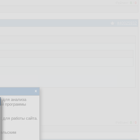
Рейтинг:
0
/
0
#40025932
x
е для анализа
кой программы
х для работы сайта.
Рейтинг:
0
/
0
тельским