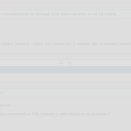
 пользователей на бэкэнде, а не транслировать их на sql-сервер
сервису (логин?), сервис уже коннектнут у серверу баз со своими credenti
0?
прочее.
пользователей на SQL-сервере у тебя вопросов не вызывает?