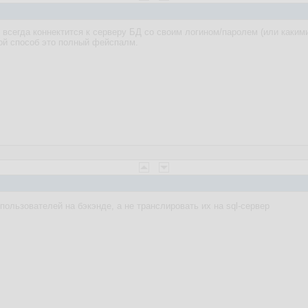
 всегда коннектится к серверу БД со своим логином/паролем (или каким
ой способ это полный фейспалм.
ользователей на бэкэнде, а не транслировать их на sql-сервер