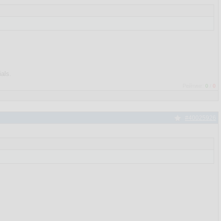
als.
Рейтинг:
0
/
0
#40025926