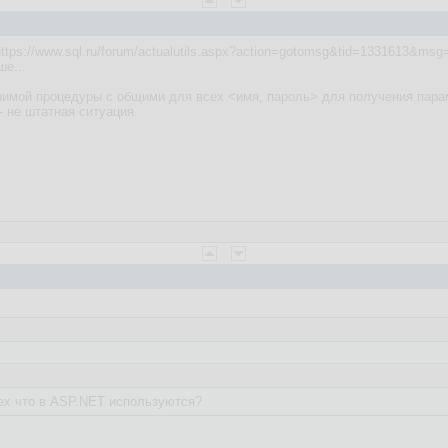
https://www.sql.ru/forum/actualutils.aspx?action=gotomsg&tid=1331613&ms
е...
имой процедуры с общими для всех <имя, пароль> для получения парам
- не штатная ситуация.
ех что в ASP.NET используются?