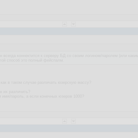
н всегда коннектится к серверу БД со своим логином/паролем (или каки
гой способ это полный фейспалм.
 как в таком случае различать юзерскую массу?
ак их различить?
м имя/пароль, а если конечных юзеров 1000?