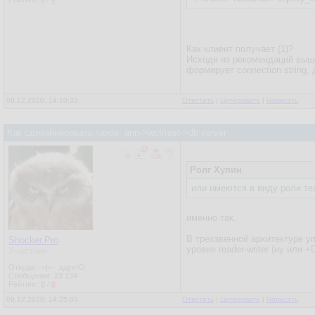
Как клиент получает (1)?
Исходя из рекомендаций выше 
формирует connection string,
09.12.2020, 14:10:32
Ответить
|
Цитировать
|
Написать
Как сдизайнировать такое: апп->wcf/rest->db server
Ролг Хупин
или имеются в виду роли те
именно так.
В трехзвенной архитектуре у
Shocker.Pro
уровне reader-writer (ну или 
Участник
Откуда: ->|<- :адуктО
Сообщения:
23 134
Рейтинг:
0
/
0
09.12.2020, 14:25:03
Ответить
|
Цитировать
|
Написать