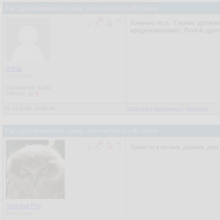
Как сдизайнировать такое: апп->wcf/rest->db server
Конечно есть. Сервис должен
креденшиалами). Любой друг
fkthat
Участник
Сообщения:
3 601
Рейтинг:
0
/
0
09.12.2020, 12:53:49
Ответить
|
Цитировать
|
Написать
Как сдизайнировать такое: апп->wcf/rest->db server
Завести учетные данные для п
Shocker.Pro
Участник