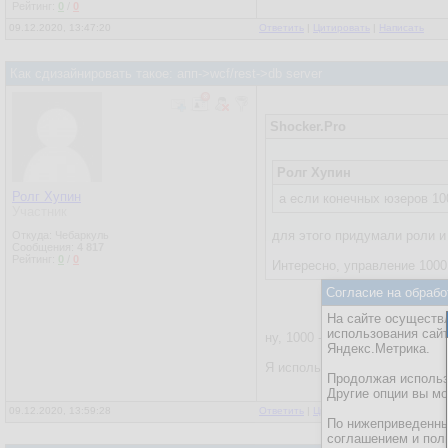
Рейтинг:
0
/
0
09.12.2020, 13:47:20
Ответить
|
Цитировать
|
Написать
Как сдизайнировать такое: апп->wcf/rest->db server
Shocker.Pro
Ролг Хупин
Ролг Хупин
а если конечных юзеров 10
Участник
для этого придумали роли и
Откуда: Чебаркуль
Сообщения:
4 817
Рейтинг:
0
/
0
Интересно, управление 1000
Согласие на обрабо
На сайте осуществл
использования сай
ну, 1000 - это образно, 10-20.
Яндекс.Метрика.
Я использую database roles,
Продолжая использо
Другие опции вы м
09.12.2020, 13:59:28
Ответить
|
Цитировать
|
Написать
По нижеприведенны
соглашением и пол