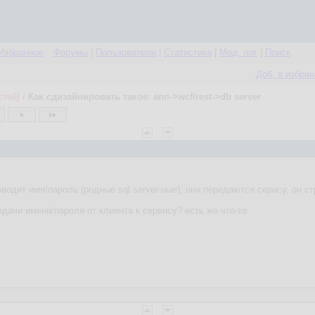
Избранное
Форумы
|
Пользователи
|
Статистика
|
Мод. лог
|
Поиск
Доб. в избра
стей]
/
Как сдизайнировать такое: апп->wcf/rest->db server
водит имя/пароль (родные sql server-ные), они передаются серису, он стр
дачи имени/пароля от клиента к сервису? есть же что-то