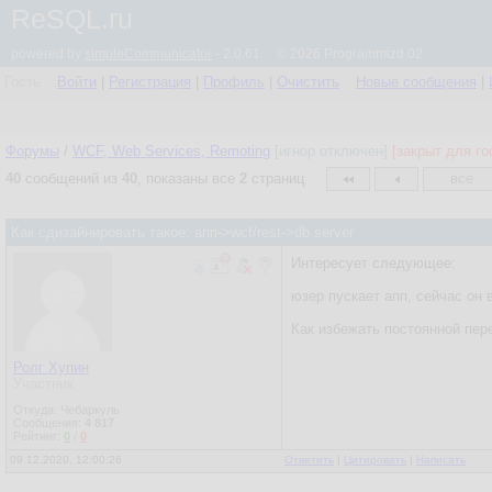
ReSQL.ru
powered by
simpleCommunicator
- 2.0.61 © 2026 Programmizd 02
Гость
Войти
|
Регистрация
|
Профиль
|
Очистить
Новые сообщения
|
Форумы
/
WCF, Web Services, Remoting
[игнор отключен]
[закрыт для го
40
сообщений из
40
, показаны все
2
страниц
все
Как сдизайнировать такое: апп->wcf/rest->db server
Интересует следующее:
юзер пускает апп, сейчас он в
Как избежать постоянной пере
Ролг Хупин
Участник
Откуда: Чебаркуль
Сообщения:
4 817
Рейтинг:
0
/
0
09.12.2020, 12:00:26
Ответить
|
Цитировать
|
Написать