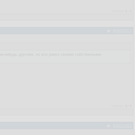
Рейтинг:
0
/
0
#40025917
ми-нибудь другими, но все равно своими собственными
Рейтинг:
0
/
0
#40025920