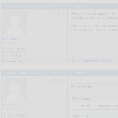
Как сдизайнировать такое: апп->wcf/rest->db server
>Ролг Хупин, сегодня, 14:10 
>Исходя из рекомендаций выш
<
Сервис выполняет вызов хран
штатное продолжение, иначе 
ВМоисеев
Участник
Откуда: Редкино
Сообщения:
2 426
Рейтинг:
0
/
0
09.12.2020, 15:19:47
Ответить
|
Цитировать
|
Написать
Как сдизайнировать такое: апп->wcf/rest->db server
Shocker.Pro
Ролг Хупин
Ролг Хупин
или имеются в виду роли т
Участник
именно так.
Откуда: Чебаркуль