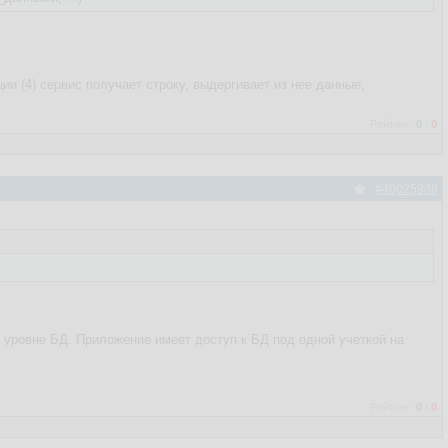
ии (4) сервис получает строку, выдергивает из нее данные,
Рейтинг:
0
/
0
#40025938
 уровне БД. Приложение имеет доступ к БД под одной учеткой на
Рейтинг:
0
/
0