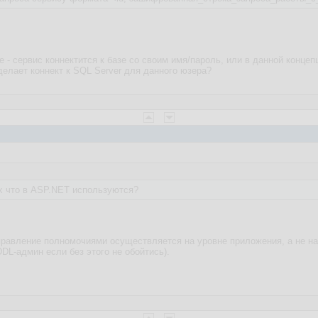
- сервис коннектится к базе со своим имя/пароль, или в данной концепц
 делает коннект к SQL Server для данного юзера?
х что в ASP.NET используются?
правление полномочиями осуществляется на уровне приложения, а не на
+DDL-админ если без этого не обойтись).