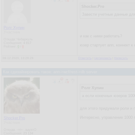
Shocker.Pro
Завести учетные данные для
Ролг Хупин
Участник
и как с ними работать?
Откуда: Чебаркуль
Сообщения:
4 817
юзер стартует апп, коннект к 
Рейтинг:
0
/
0
09.12.2020, 13:28:26
Ответить
|
Цитировать
|
Написать
Как сдизайнировать такое: апп->wcf/rest->db server
Ролг Хупин
а если конечных юзеров 100
для этого придумали роли и 
Интересно, управление 1000 
Shocker.Pro
Участник
Откуда: ->|<- :адуктО
Сообщения:
23 134