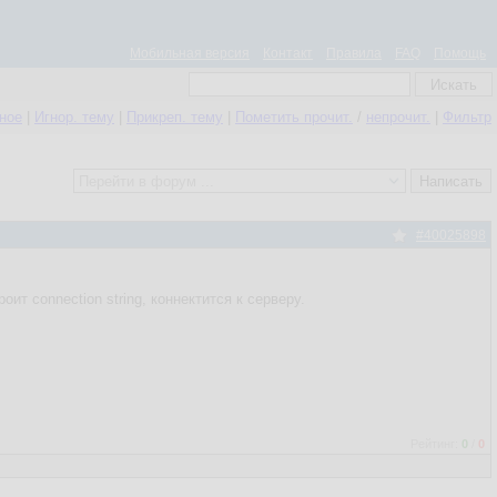
Мобильная версия
Контакт
Правила
FAQ
Помощь
нное
|
Игнор. тему
|
Прикреп. тему
|
Пометить прочит.
/
непрочит.
|
Фильтр
#40025898
оит connection string, коннектится к серверу.
Рейтинг:
0
/
0