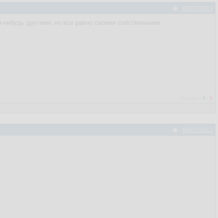
#40025910
и-нибудь другими, но все равно своими собственными
Рейтинг:
0
/
0
#40025911