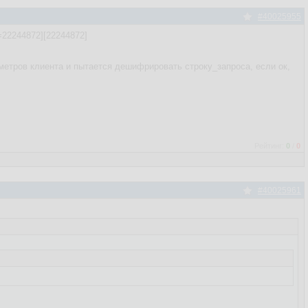
#40025955
g=22244872][22244872]
етров клиента и пытается дешифрировать строку_запроса, если ок,
Рейтинг:
0
/
0
#40025961