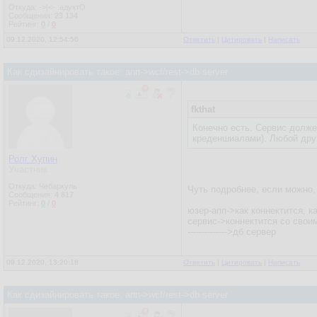
Откуда: ->|<- :адуктО
Сообщения:
23 134
Рейтинг:
0
/
0
09.12.2020, 12:54:56
Ответить
|
Цитировать
|
Написать
Как сдизайнировать такое: апп->wcf/rest->db server
fkthat
Конечно есть. Сервис долже
креденшиалами). Любой дру
Ролг Хупин
Участник
Откуда: Чебаркуль
Чуть подробнее, если можно,
Сообщения:
4 817
Рейтинг:
0
/
0
юзер-апп->как коннектится, к
сервис->коннектится со свои
-------------->дб сервер
09.12.2020, 13:20:18
Ответить
|
Цитировать
|
Написать
Как сдизайнировать такое: апп->wcf/rest->db server