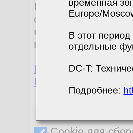
временная зон
По нижеприведенн
Europe/Mosco
ознакомиться с де
пользовательским 
В этот период
конфиденциальност
отдельные фу
Пользовательское 
DC-T: Техниче
Политика конфиде
Подробнее:
ht
Необходимые co
Cookie для сбор