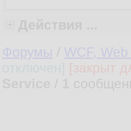
Действия ...
Форумы
/
WCF, Web 
отключен]
[закрыт д
Service
/
1
сообщен