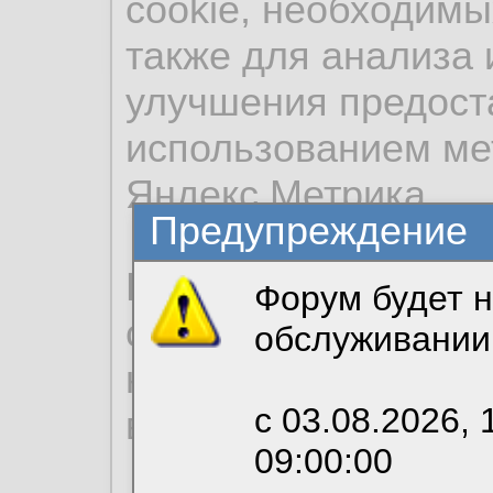
cookie, необходимы
также для анализа 
улучшения предост
использованием ме
Яндекс.Метрика.
Предупреждение
Продолжая использо
Форум будет н
согласие на обрабо
обслуживании
необходимых для р
с 03.08.2026, 
вы можете выбрать
09:00:00