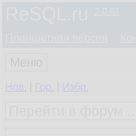
ReSQL.ru
2.0.61
Планшетная версия
Ко
Меню
Нов.
|
Гор.
|
Избр.