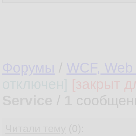
Форумы
/
WCF, Web 
отключен]
[закрыт д
Service
/
1
сообщен
Читали тему
(0):