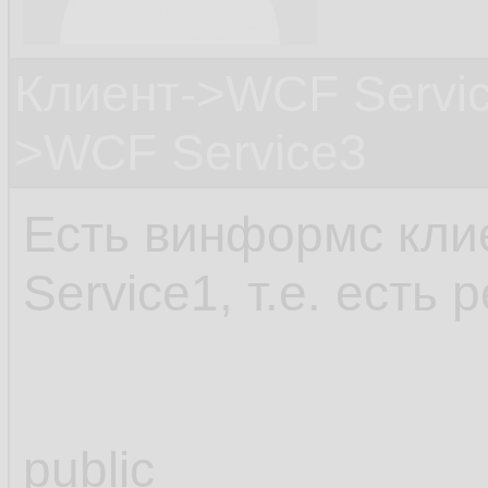
Клиент->WCF Servic
>WCF Service3
Есть винформс клие
Service1, т.е. есть
public