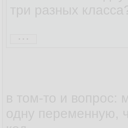
три разных класса
...
из того что я поня
обертка которая бу
иной инстанс прок
в том-то и вопрос:
одну переменную, 