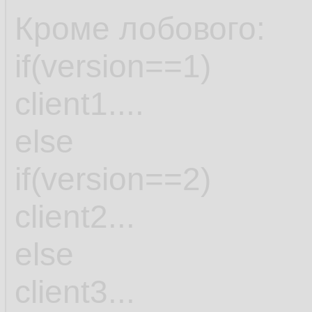
Кроме лобового:
if(version==1)
client1....
else
if(version==2)
client2...
else
client3...