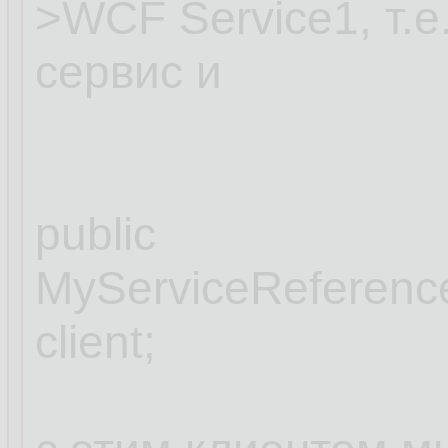
>WCF Service1, т.е
сервис и
public
MyServiceReferenc
client;