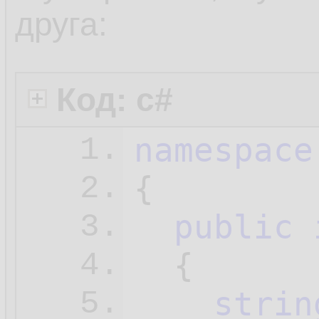
    .....
14.
друга:
publi
15.
ret
16.
Код: c#
    }

17.
namespace
1.
  }

18.
{

2.
}

19.
public
3.
20.
  {

4.
namespace
21.
strin
5.