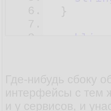
  }

6.
7.
public
 
8.
publi
9.
    }

10.
publi
11.
Где-нибудь сбоку о
bas
12.
интерфейсы с тем 
    }

13.
и у сервисов, и ун