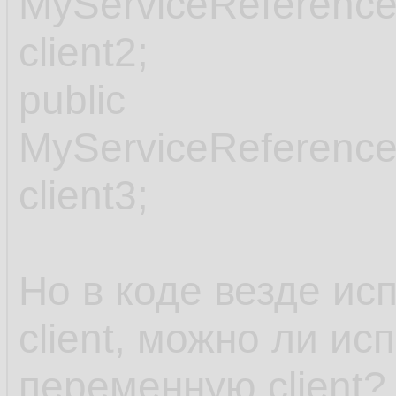
MyServiceReference
client2;
public
MyServiceReference
client3;
Но в коде везде ис
client, можно ли ис
переменную client?