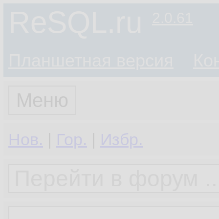
ReSQL.ru
2.0.61
Планшетная версия
Ко
Меню
Нов.
|
Гор.
|
Избр.