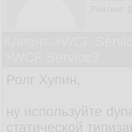
Рейтинг:
Клиент->WCF Servic
>WCF Service3
Ролг Хупин,
ну используйте dyn
статической типиза