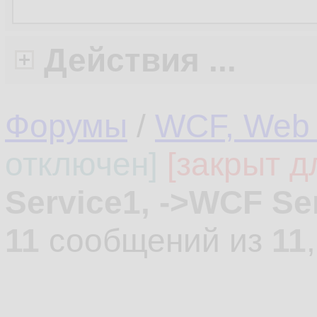
Действия ...
Форумы
/
WCF, Web 
отключен]
[закрыт д
Service1, ->WCF Se
11
сообщений из
11