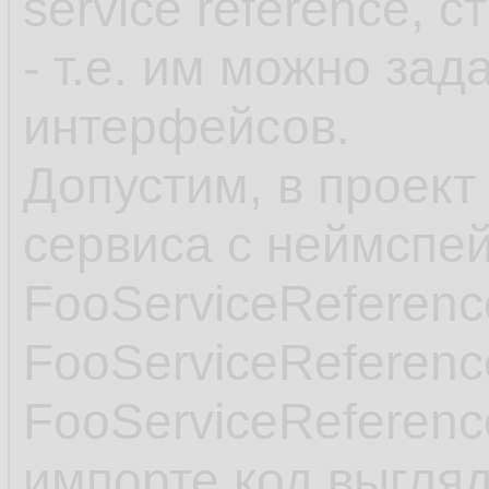
service reference, с
- т.е. им можно за
интерфейсов.
Допустим, в проект
сервиса с неймспе
FooServiceReferenc
FooServiceReferenc
FooServiceReferenc
импорте код выгляд