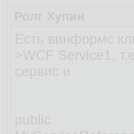
Ролг Хупин
Есть винформс кли
>WCF Service1, т.
сервис и
public