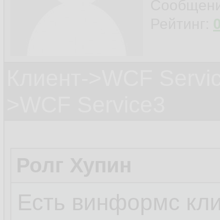
Сообщен
Рейтинг:
Клиент->WCF Servic
>WCF Service3
Ролг Хупин
Есть винформс клие