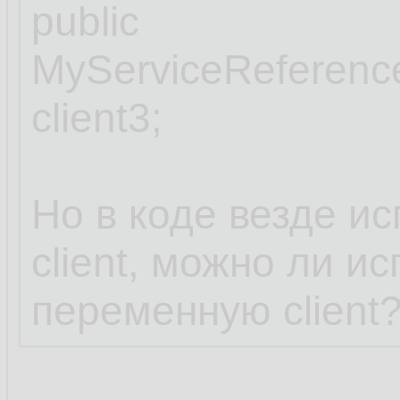
public
MyServiceReferenc
client3;
Но в коде везде и
client, можно ли и
переменную client?