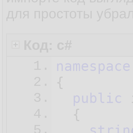
для простоты убрал
Код: c#
namespace
1.
{

2.
public
 
3.
  {

4.
strin
5.