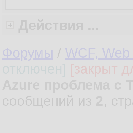
Действия ...
Форумы
/
WCF, Web 
отключен]
[закрыт д
Azure проблема с T
сообщений из
2
, ст