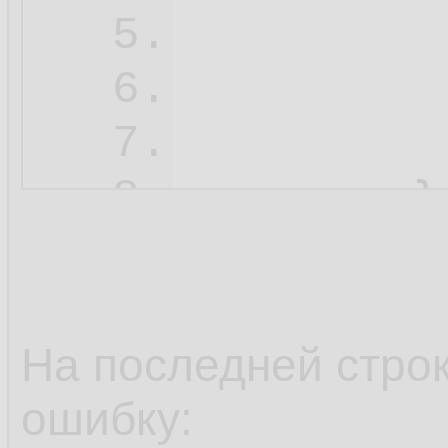
5.
          
6.
7.
8.
На последней строк
ошибку: