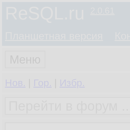
ReSQL.ru
2.0.61
Планшетная версия
Ко
Меню
Нов.
|
Гор.
|
Избр.