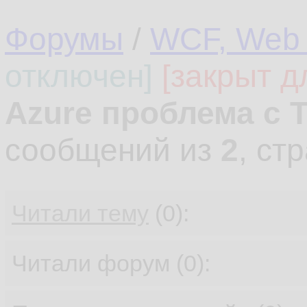
Форумы
/
WCF, Web 
отключен]
[закрыт д
Azure проблема с T
сообщений из
2
, ст
Читали тему
(0):
Читали форум (0):