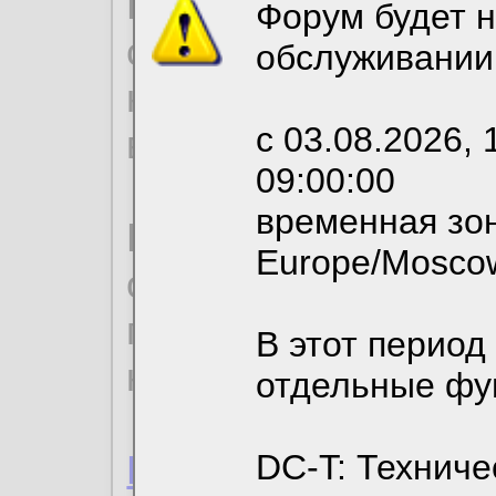
Продолжая использо
Форум будет н
согласие на обрабо
обслуживании
необходимых для р
с 03.08.2026, 
вы можете выбрать
09:00:00
временная зон
По нижеприведенн
Europe/Mosco
ознакомиться с де
пользовательским 
В этот период
конфиденциальност
отдельные фу
Пользовательское 
DC-T: Техниче