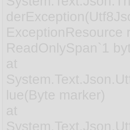
System.Text.Json.T
derException(Utf8Js
ExceptionResource r
ReadOnlySpan`1 byt
at
System.Text.Json.
lue(Byte marker)
at
System.Text.Json.U