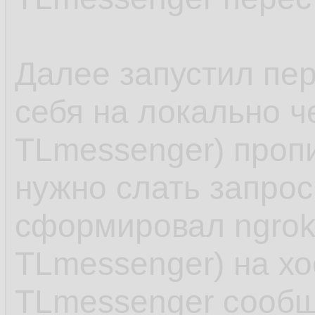
e
39.
         
21.
{

40.
22.
Далее запустил пер
         
41.
         
23.
себя на локально че
        }

42.
24.
TLmessenger) пропи
e
43.
         
25.
нужно слать запрос
        {

44.
         
26.
сформировал ngrok.
         
45.
27.
TLmessenger) на хос
        }

46.
28.
TLmessenger сообщ