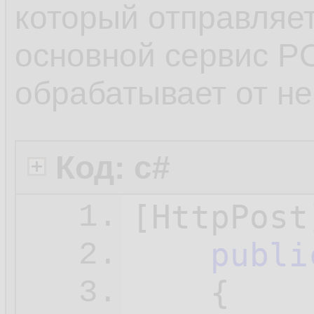
         
14.
который отправляе
15.
основной сервис P
        }

16.
обрабатывает от не
17.
s
18.
Код: c#
        B
19.
[HttpPost]
1.
20.
publi
2.
i
21.
{

3.