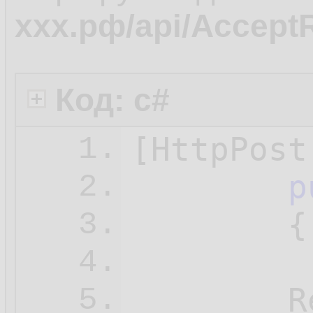
ххх.рф/api/Accep
Код: c#
[HttpPost
1.
p
2.
{

3.
         
4.
        R
5.