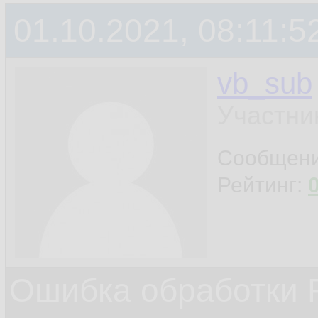
87.
01.10.2021, 08:11:5
         
88.
vb_sub
         
89.
Участни
90.
Сообщен
91.
Рейтинг:
92.
93.
Ошибка обработки 