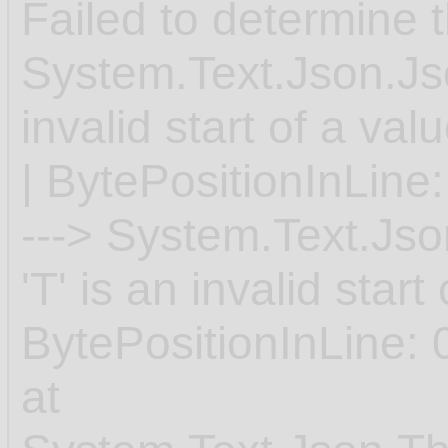
Failed to determine th
System.Text.Json.Jso
invalid start of a va
| BytePositionInLine:
---> System.Text.Js
'T' is an invalid star
BytePositionInLine: 
at