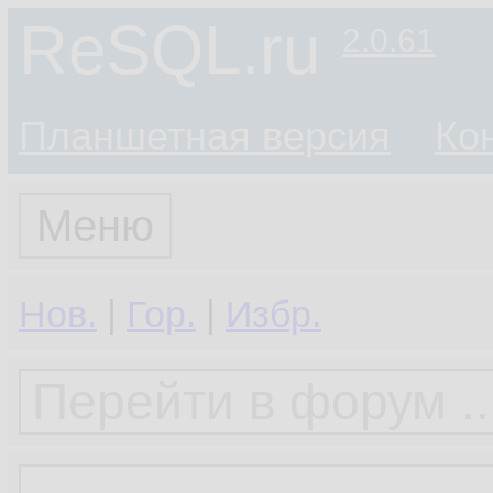
ReSQL.ru
2.0.61
Планшетная версия
Ко
Меню
Нов.
|
Гор.
|
Избр.