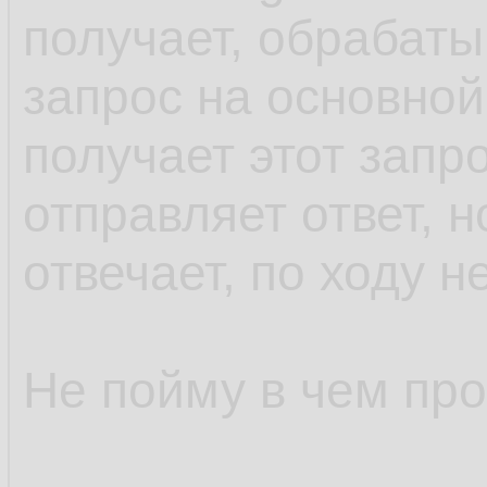
/
47.
29.
получает, обрабаты
48.
30.
запрос на основной
r
49.
         
31.
получает этот запр
50.
32.
отправляет ответ, 
33.
отвечает, по ходу н
         
34.
35.
Не пойму в чем пр
36.