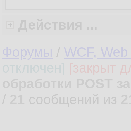
Действия ...
Форумы
/
WCF, Web 
отключен]
[закрыт д
обработки POST з
/
21
сообщений из
2