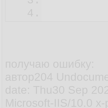
3.
         
54.
4.
55.
56.
57.
         
58.
получаю ошибку:
59.
автор204 Undocume
60.
date: Thu30 Sep 20
         
61.
Microsoft-IIS/10.0 