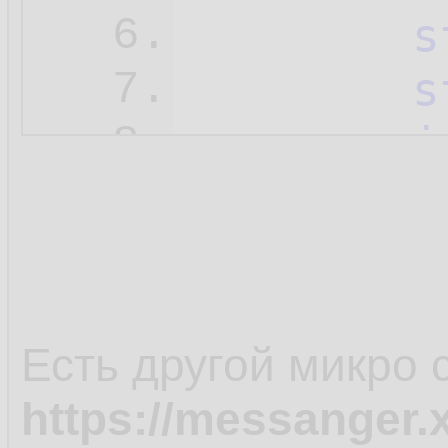
s
6.
s
7.
i
8.
        {

9.
         
10.
        }

11.
e
12.
Есть другой микро 
        {

13.
https://messanger.