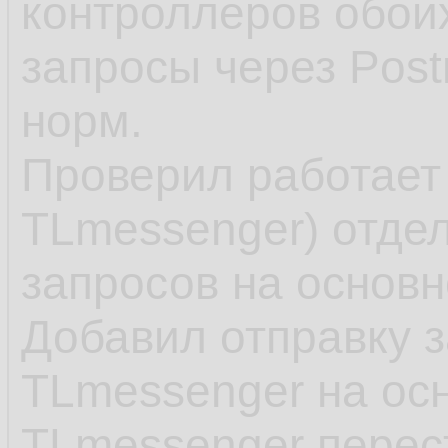
12.
контроллеров обои
        {

31.
          
13.
запросы через Post
         
32.
14.
норм.
        }

33.
15.
Проверил работает 
34.
         
16.
TLmessenger) отдел
i
35.
17.
запросов на основно
        {

36.
         
18.
Добавил отправку з
         
37.
19.
TLmessenger на осн
        }

38.
20.
TLmessenger перес