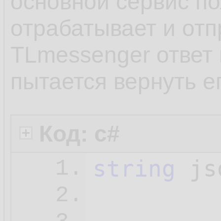
основной сервис по
         
46.
отрабатывает и отп
47.
TLmessenger ответ 
48.
пытается вернуть е
         
49.
50.
Код: c#
         
51.
string
 js
1.
52.
         
2.
         
53.