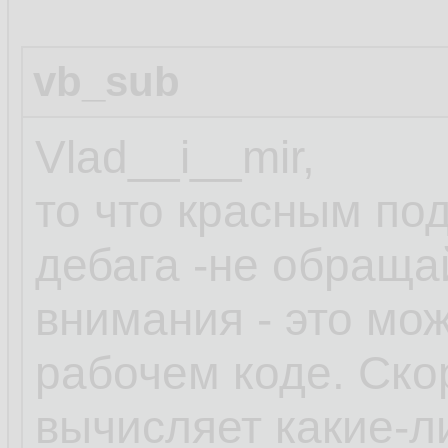
vb_sub
Vlad__i__mir,
то что красным по
дебага -не обраща
внимания - это мо
рабочем коде. Ско
вычисляет какие-л