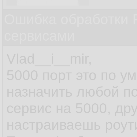
Ошибка обработки 
сервисами
Vlad__i__mir,
5000 порт это по у
назначить любой п
сервис на 5000, др
настраиваешь роути