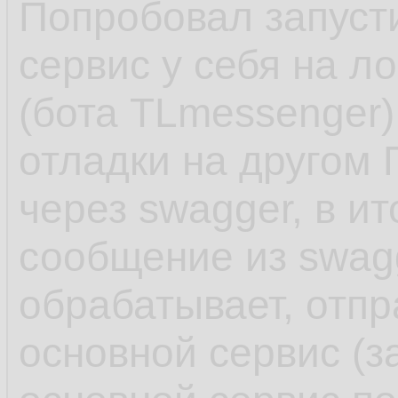
         
37.
Попробовал запуст
38.
сервис у себя на ло
39.
(бота TLmessenger)
40.
отладки на другом 
         
41.
через swagger, в и
         
42.
сообщение из swagg
43.
обрабатывает, отп
44.
основной сервис (з
45.