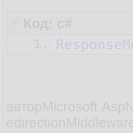
Код: c#
ResponseM
1.
авторMicrosoft.AspN
edirectionMiddleware