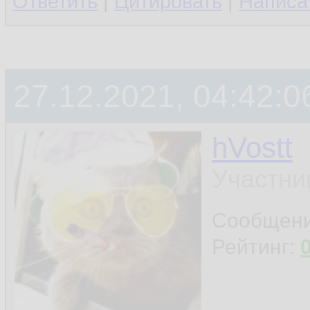
Ответить
|
Цитировать
|
Написа
27.12.2021, 04:42:0
hVostt
Участни
Сообщен
Рейтинг: