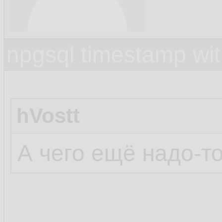
npgsql timestamp wit
hVostt
А чего ещё надо-то