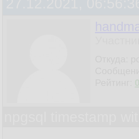
27.12.2021, 06:56:3
handm
Участни
Откуда: р
Сообщен
Рейтинг:
npgsql timestamp wit