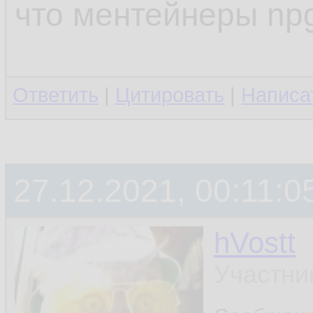
что ментейнеры npg
Ответить
|
Цитировать
|
Написа
27.12.2021, 00:11:0
hVostt
Участни