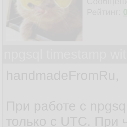
Сообщен
Рейтинг:
npgsql timestamp wit
handmadeFromRu,
При работе с npgsq
только с UTC. При 