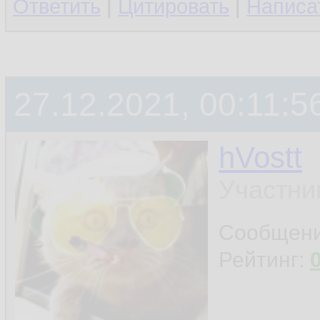
Ответить
|
Цитировать
|
Написа
27.12.2021, 00:11:5
hVostt
Участни
Сообщен
Рейтинг: