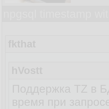
npgsql timestamp wit
fkthat
hVostt
Поддержка TZ в Б
время при запрос