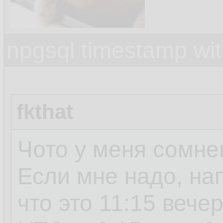
npgsql timestamp wit
fkthat
Чото у меня сомне
Если мне надо, на
что это 11:15 вече