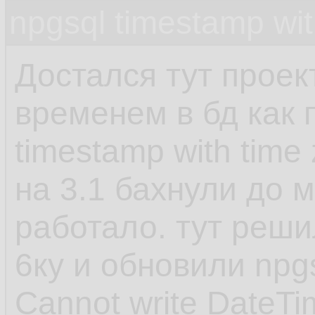
npgsql timestamp wit
Достался тут проект 
временем в бд как 
timestamp with time
на 3.1 бахнули до м
работало. тут реши
6ку и обновили npg
Cannot write DateTi