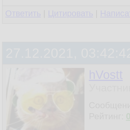
Ответить
|
Цитировать
|
Написа
27.12.2021, 03:42:4
hVostt
Участни
Сообщен
Рейтинг: