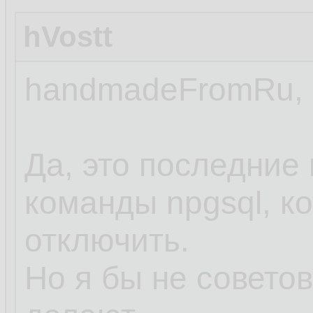
hVostt
handmadeFromRu,
Да, это последние
команды npgsql, к
отключить.
Но я бы не совето