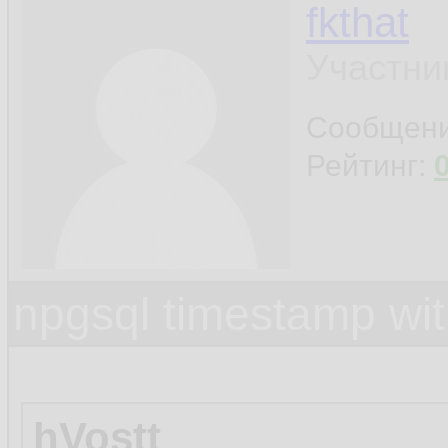
fkthat
Участни
Сообщен
Рейтинг:
npgsql timestamp wit
hVostt