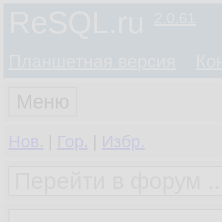
ReSQL.ru
2.0.61
Планшетная версия
Ко
Меню
Нов.
|
Гор.
|
Избр.