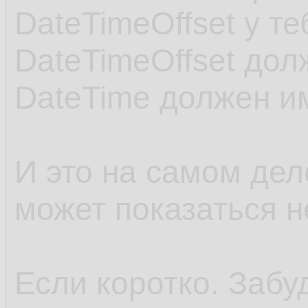
DateTimeOffset у те
DateTimeOffset дол
DateTime должен им
И это на самом дел
может показаться н
Если коротко. Забу