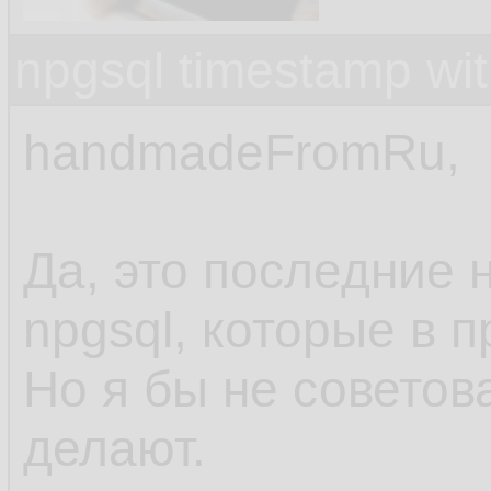
npgsql timestamp wit
handmadeFromRu,
Да, это последние 
npgsql, которые в 
Но я бы не советов
делают.