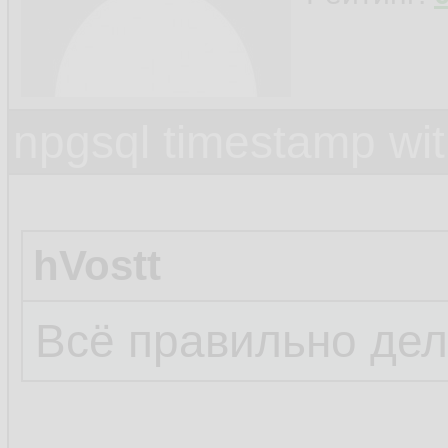
npgsql timestamp wit
hVostt
Всё правильно дел