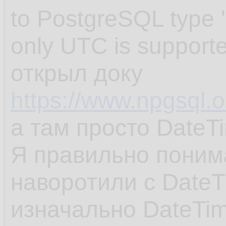
to PostgreSQL type '
only UTC is support
открыл доку
https://www.npgsql.o
а там просто DateT
Я правильно поним
наворотили с DateT
изначально DateTim