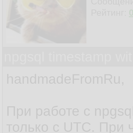
Сообщен
Рейтинг:
npgsql timestamp wit
handmadeFromRu,
При работе с npgsq
только с UTC. При 