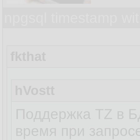
npgsql timestamp wit
fkthat
hVostt
Поддержка TZ в Б
время при запрос