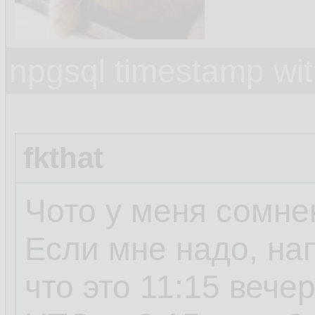
npgsql timestamp wit
fkthat
Чото у меня сомне
Если мне надо, на
что это 11:15 вече