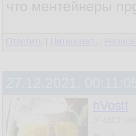
что ментейнеры npg
Ответить
|
Цитировать
|
Написа
27.12.2021, 00:11:0
hVostt
Участни