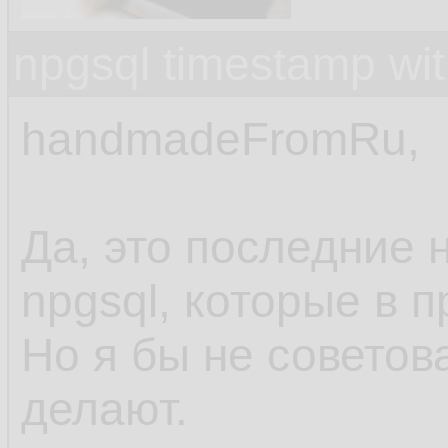
npgsql timestamp wit
handmadeFromRu,
Да, это последние 
npgsql, которые в 
Но я бы не советов
делают.