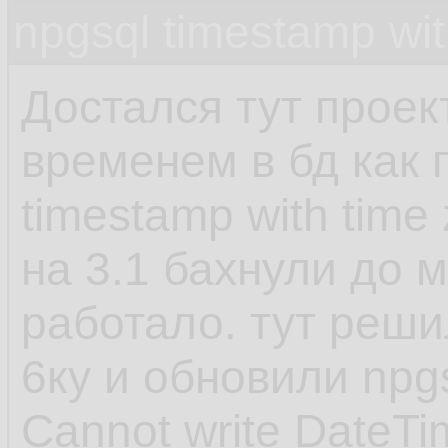
npgsql timestamp wit
Достался тут проект 
временем в бд как 
timestamp with time
на 3.1 бахнули до м
работало. тут реши
6ку и обновили npg
Cannot write DateTi