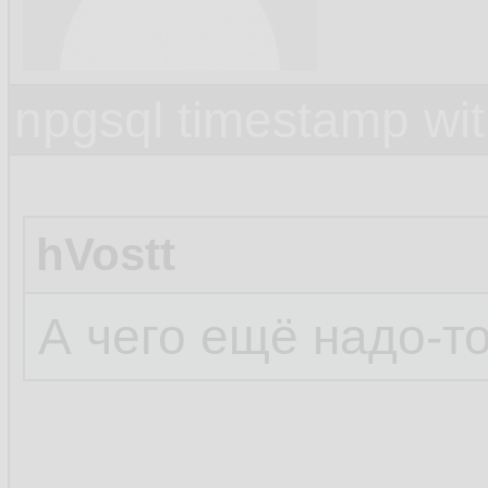
npgsql timestamp wit
hVostt
А чего ещё надо-то