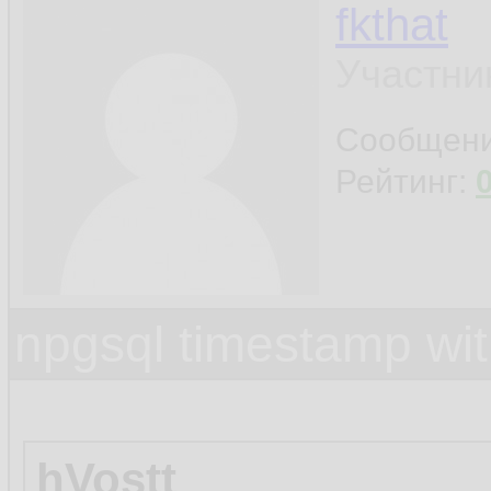
fkthat
Участни
Сообщен
Рейтинг:
npgsql timestamp wit
hVostt