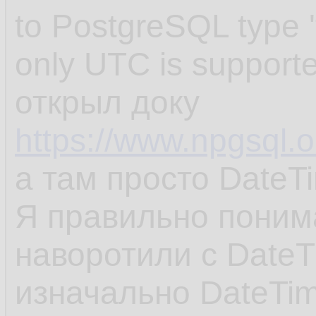
to PostgreSQL type '
only UTC is support
открыл доку
https://www.npgsql.o
а там просто DateT
Я правильно поним
наворотили с DateT
изначально DateTim