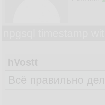
npgsql timestamp wit
hVostt
Всё правильно дел