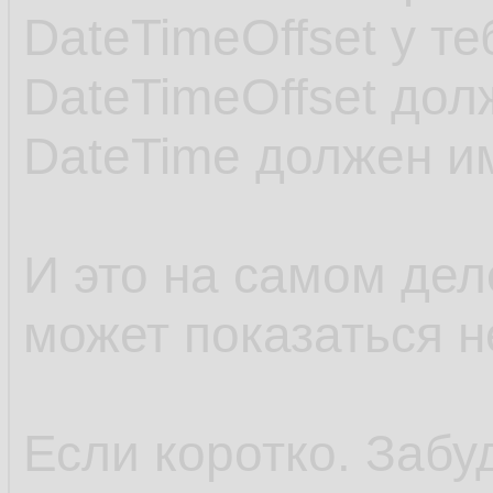
DateTimeOffset у те
DateTimeOffset дол
DateTime должен им
И это на самом дел
может показаться н
Если коротко. Забу