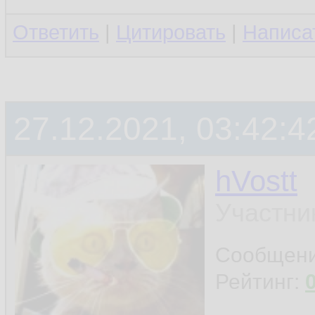
Ответить
|
Цитировать
|
Написа
27.12.2021, 03:42:4
hVostt
Участни
Сообщен
Рейтинг: