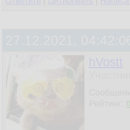
Ответить
|
Цитировать
|
Написа
27.12.2021, 04:42:0
hVostt
Участни
Сообщен
Рейтинг: