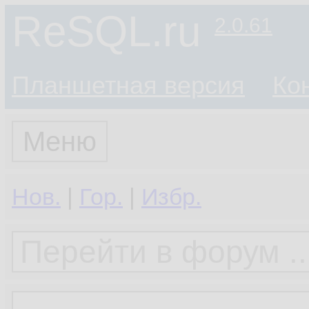
ReSQL.ru
2.0.61
Планшетная версия
Ко
Меню
Нов.
|
Гор.
|
Избр.