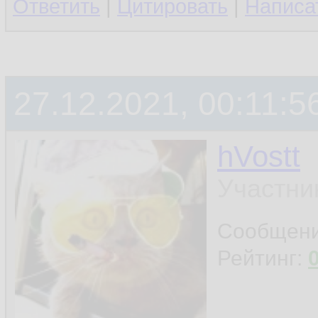
Ответить
|
Цитировать
|
Написа
27.12.2021, 00:11:5
hVostt
Участни
Сообщен
Рейтинг: