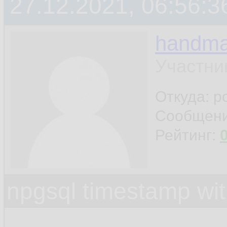
27.12.2021, 06:56:3
handm
Участни
Откуда: р
Сообщен
Рейтинг:
npgsql timestamp wit