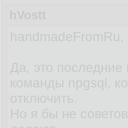
hVostt
handmadeFromRu,
Да, это последние
команды npgsql, к
отключить.
Но я бы не совето