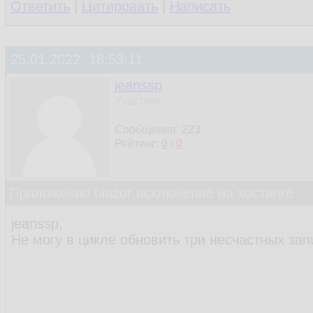
Ответить
|
Цитировать
|
Написать
30.
int
 go
31.
var
 gs
32.
                    .W
25.01.2022, 18:53:11
33.
34.
jeanssp
35.
            }

Участник
36.
Сообщения:
223
37.
Рейтинг:
0
/
0
38.
await
 _db.
39.
        }

40.
    }

Приложение blazor исключение на хостинге
41.
jeanssp,
42.
Не могу в цикле обновить три несчастных зап