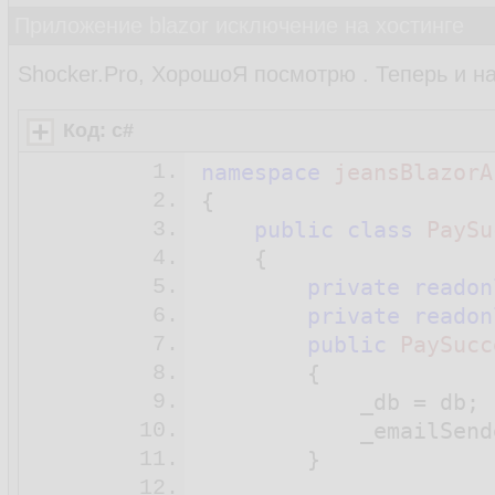
Приложение blazor исключение на хостинге
Shocker.Pro, ХорошоЯ посмотрю . Теперь и н
Код: c#
1.
namespace
jeansBlazorA
2.
{

3.
public
class
PaySu
4.
    {

5.
private
readon
6.
private
readon
7.
public
PaySucc
8.
{

9.
            _db = db;

10.
            _emailSend
11.
        }

12.