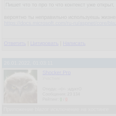
Пишет что то про то что контекст уже открыт,
вероятно ты неправильно используешь жизненн
https://docs.microsoft.com/ru-ru/aspnet/core/bl
Ответить
|
Цитировать
|
Написать
26.01.2022, 01:03:11
Shocker.Pro
Участник
Откуда: ->|<- :адуктО
Сообщения:
23 134
Рейтинг:
0
/
0
Приложение blazor исключение на хостинге