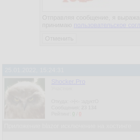
Отправляя сообщение, я выража
принимаю
пользовательское сог
25.01.2022, 15:24:31
Shocker.Pro
Участник
Откуда: ->|<- :адуктО
Сообщения:
23 134
Рейтинг:
0
/
0
Приложение blazor исключение на хостинге