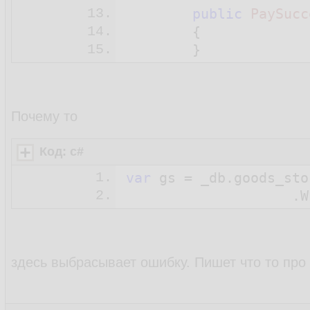
13.
public
PaySucc
14.
{

15.
        }

16.
17.
public
PaySucc
18.
{

Почему то
19.
20.
            _emailSend
Код: c#
21.
        }

22.
1.
var
 gs = _db.goods_stoc
23.
public
async
 Ta
2.
24.
{

25.
26.
                IEnume
здесь выбрасывает ошибку. Пишет что то про 
27.
                    .W
28.
foreach
 (
v
29.
            {
