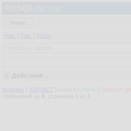
ReSQL.ru
2.0.61
Меню
Нов.
|
Гор.
|
Избр.
Действия ...
Форумы
/
ASP.NET
[игнор отключен]
[закрыт дл
сообщений из
8
, страница
1
из
1