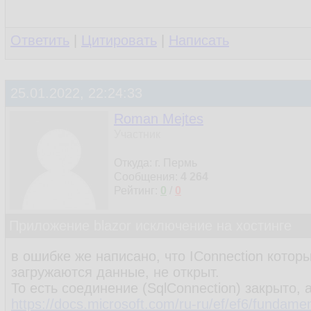
17.
18.
            _emailSend
19.
        }

Ответить
|
Цитировать
|
Написать
20.
21.
public
void
Upd
25.01.2022, 22:24:33
22.
{

23.
Roman Mejtes
24.
                IEnume
Участник
25.
                    .W
Откуда: г. Пермь
26.
Сообщения:
4 264
27.
if
 (ps!=
nu
Рейтинг:
0
/
0
28.
            {

29.
fo
Приложение blazor исключение на хостинге
30.
                    {

31.
в ошибке же написано, что IConnection котор
загружаются данные, не открыт.
32.
То есть соединение (SqlConnection) закрыто,
33.
https://docs.microsoft.com/ru-ru/ef/ef6/fundam
34.
                      