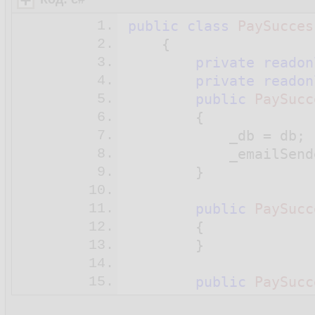
1.
public
class
PaySucces
2.
    {

3.
private
readon
4.
private
readon
5.
public
PaySucc
6.
{

7.
            _db = db;

8.
            _emailSend
9.
        }

10.
11.
public
PaySucc
12.
{

13.
        }

14.
15.
public
PaySucc
16.
{
