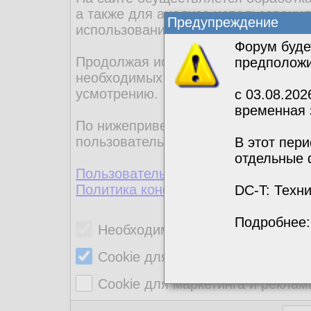
а также для анализа использовани
Предупреждение
использованием метрической прогр
Форум буде
Продолжая использовать сайт, вы д
предполож
необходимых для работы сайта. Др
усмотрению.
с 03.08.202
временная 
По нижеприведенным ссылкам мы м
пользовательским соглашением и п
В этот пер
отдельные 
Пользовательское соглашение
Политика конфиденциальности
DC-T: Техн
Подробнее
Необходимые cookie
Cookie для сбора статистики
Cookie для маркетинга и рекла