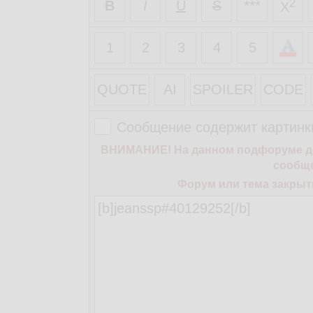
2
B
I
U
S
***
X
1
2
3
4
5
QUOTE
AI
SPOILER
CODE
Сообщение содержит картинк
ВНИМАНИЕ! На данном подфоруме дей
сообще
Форум или тема закрыт