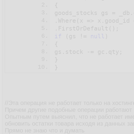
2.
{

3.
goods_stocks gs = _db.
4.
.Where(x => x.good_id 
5.
6.
if
 (gs != 
null
)

7.
{

8.
gs.stock -= gc.qty;

9.
}

10.
//Эта операция не работает только на хостинг
Причем другие подобные операции работают
Опытным путем выяснил, что не работает име
обновить остатки товара исходя из данных за
Прямо не знаю что и думать