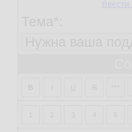
Ввести 
Тема*:
Со
B
I
U
S
***
1
2
3
4
5