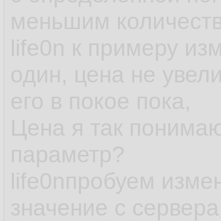
меньшим количеств
life0n к примеру и
один, цена не увел
его в покое пока,
Цена я так понимаю
параметр?
life0nпробуем изме
значение с сервера