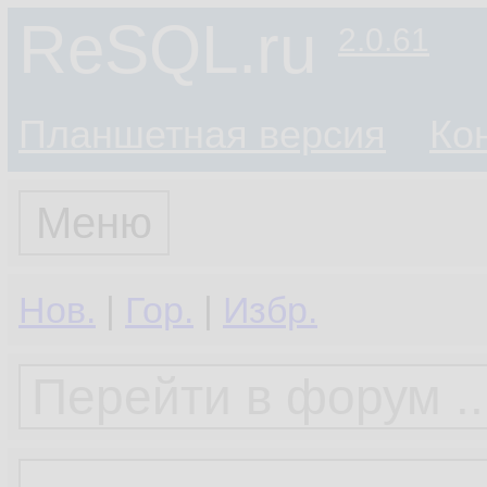
ReSQL.ru
2.0.61
Планшетная версия
Ко
Меню
Нов.
|
Гор.
|
Избр.