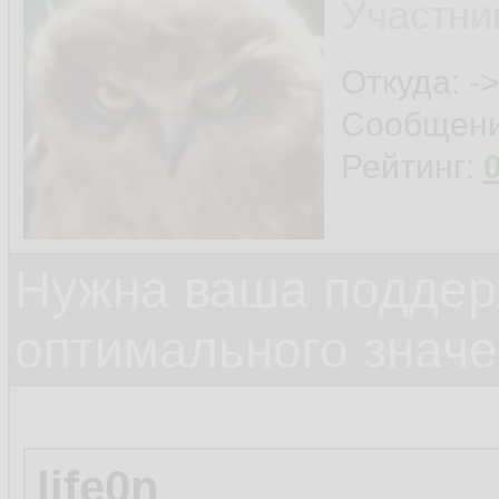
Участни
Откуда: ->
Сообщен
Рейтинг:
Нужна ваша поддер
оптимального значе
life0n