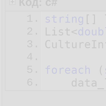
Код: c#
string
[] 
1.
List<
doub
2.
CultureIn
3.
4.
foreach
 (
5.
    data_
6.