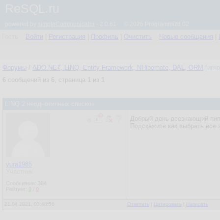
ReSQL.ru
powered by
simpleCommunicator
- 2.0.61 © 2026 Programmizd 02
Гость
Войти
|
Регистрация
|
Профиль
|
Очистить
Новые сообщения
|
Форумы
/
ADO.NET, LINQ, Entity Framework, NHibernate, DAL, ORM
[игн
6
сообщений из
6
, страница
1
из
1
LINQ 2 неоднотипных списков
Добрый день всезнающий пип
Подскажите как выбрать все э
yura1985
Участник
Сообщения:
384
Рейтинг:
0
/
0
21.04.2021, 03:48:56
Ответить
|
Цитировать
|
Написать