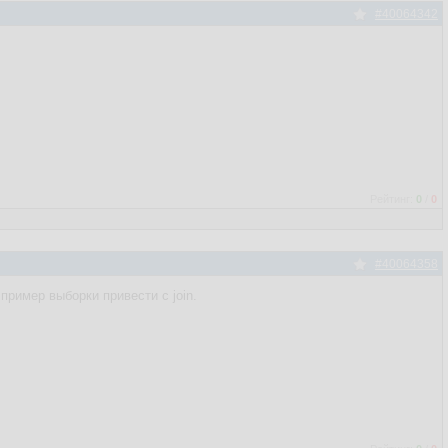
#40064342
Рейтинг:
0
/
0
#40064358
пример выборки привести с join.