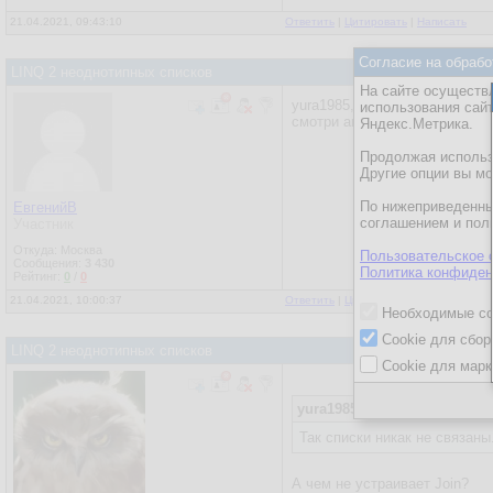
21.04.2021, 09:43:10
Ответить
|
Цитировать
|
Написать
Согласие на обрабо
LINQ 2 неоднотипных списков
На сайте осуществл
yura1985,
использования сай
смотри анонимные типы или 
Яндекс.Метрика.
Продолжая использо
Другие опции вы м
По нижеприведенны
ЕвгенийВ
соглашением и пол
Участник
Откуда: Москва
Пользовательское 
Сообщения:
3 430
Политика конфиден
Рейтинг:
0
/
0
21.04.2021, 10:00:37
Ответить
|
Цитировать
|
Написать
Необходимые co
Cookie для сбор
LINQ 2 неоднотипных списков
Cookie для марк
yura1985
Так списки никак не связаны
А чем не устраивает Join?