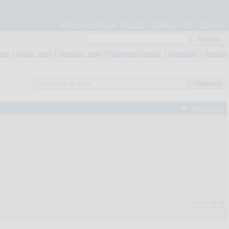
Мобильная версия
Контакт
Правила
FAQ
Помощь
нное
|
Игнор. тему
|
Прикреп. тему
|
Пометить прочит.
/
непрочит.
|
Фильтр
#40064331
Рейтинг:
0
/
0