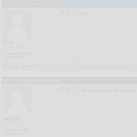
LINQ 2 неоднотипных списков
Join.
fkthat
Участник
Сообщения:
3 601
Рейтинг:
0
/
0
21.04.2021, 08:49:00
Ответить
|
Цитировать
|
Написать
LINQ 2 неоднотипных списков
Так списки никак не связаны.
yura1985
Участник
Сообщения:
384
Рейтинг:
0
/
0