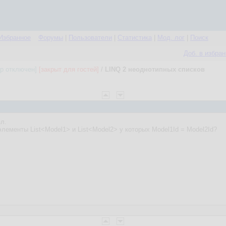
Избранное
Форумы
|
Пользователи
|
Статистика
|
Мод. лог
|
Поиск
Доб. в избра
ор отключен]
[закрыт для гостей]
/
LINQ 2 неоднотипных списков
л.
лементы List<Model1> и List<Model2> у которых Model1Id = Model2Id?