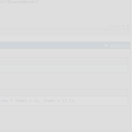
t>? IEnumrable<int>?
Рейтинг:
0
/
0
#40064414
new