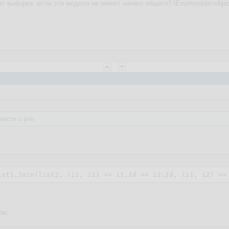
ат выборки, если эти модели не имеют ничего общего? IEnumerable<objec
сти с join.
ist1.Join(list2, 
(i1, i2)
 =>
 i1.Id == i2.Id, 
(i1, i2)
 =>
ом: