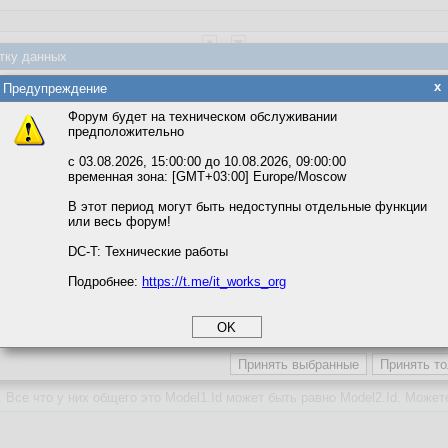
тку данных
яется обработка файлов cookie, необходимых для работы сайта, а такж
x
Предупреждение
та и улучшения предоставляемых сервисов с использованием метричес
кортежи
Форум будет на техническом обслуживании
предположительно
вать сайт, вы даёте согласие на обработку файлов cookie, необходимы
ожете выбрать по своему усмотрению.
с 03.08.2026, 15:00:00 до 10.08.2026, 09:00:00
временная зона: [GMT+03:00] Europe/Moscow
м ссылкам мы можете ознакомиться с действующим на сайте пользова
итикой конфиденциальности.
В этот период могут быть недоступны отдельные функции
или весь форум!
соглашение
циальности
DC-T: Технические работы
Подробнее:
https://t.me/it_works_org
okie
а статистики
етинга и рекламы
. Все что у них общего это Model1.Id может быть равно Мodel2.Id. Может