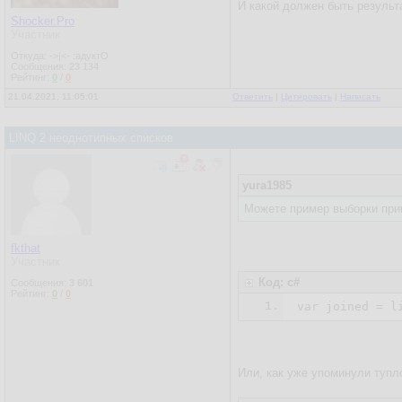
И какой должен быть результ
Shocker.Pro
Участник
Откуда: ->|<- :адуктО
Сообщения:
23 134
Рейтинг:
0
/
0
21.04.2021, 11:05:01
Ответить
|
Цитировать
|
Написать
LINQ 2 неоднотипных списков
yura1985
Можете пример выборки приве
fkthat
Участник
Код: c#
Сообщения:
3 601
Рейтинг:
0
/
0
1.
var
 joined = l
Или, как уже упоминули тупл